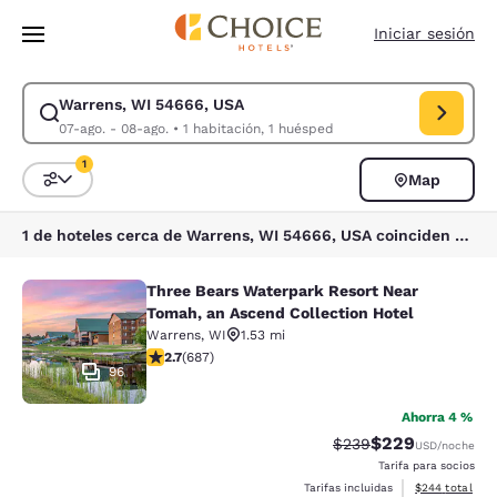
Carga completa
Pasar A Contenido Principal
Iniciar sesión
Warrens, WI 54666, USA
Modificar la búsqueda de Warrens, WI 54666, USA. Fecha de check-in 0
07-ago. - 08-ago.
•
1 habitación, 1 huésped
1
Map
Ordenar y filtrar
1 filtro seleccionado actualmente
1 de hoteles cerca de Warrens, WI 54666, USA coinciden con tus filtros
Three Bears Waterpark Resort Near
Three Bears Waterpark Resort Near 
Tomah, an Ascend Collection Hotel
Warrens
,
WI
1.53 mi
calificación de 2.68 estrellas. Feria. 687 reseñas
2.7
(
687
)
96
Ahorra 4 %
$229
Precio tachado:
Precio con desc
$239
USD
/noche
Tarifa para socios
Ver detalles de
Tarifas incluidas
$244
total