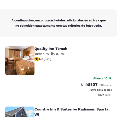
A continuación, encontrarás hoteles adicionales en el área que
no coinciden exactamente con tus criterios de búsqueda.
Quality Inn Tomah
Quality Inn Tomah
Tomah
,
WI
7.87 mi
calificación de 3.96 estrellas. Bueno. 679 reseñas
4.0
(
679
)
16
Ahorra 10 %
$107
Precio tachado:
Precio con desc
$119
USD
/noche
Tarifa para socios
Ver detalles d
$122
total
Country Inn & Suites by Radisson, Sparta,
Country Inn & Suites by Radisson, S
WI