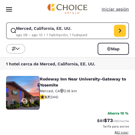
Carga completa
Pasar A Contenido Principal
Iniciar sesión
Merced, California, EE. UU.
Modificar la búsqueda de Merced, California, EE. UU.. Fecha de check-
ago 09 - ago 10
•
1 habitación, 1 huésped
Map
Ordenar y filtrar
1 hotel cerca de Merced, California, EE. UU.
Rodeway Inn Near University-Gateway to
Rodeway Inn Near University-Gatew
Yosemite
Merced
,
CA
2.16 km
calificación de 3.66 estrellas. Bueno. 244 reseñas
3.7
(
244
)
23
Ahorra 10 %
$73
Precio tachado:
Precio con des
$81
USD
/noche
Tarifa para socios
Ver detalles d
$82
total