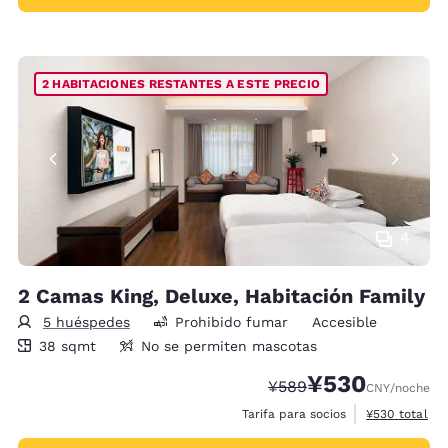
2 HABITACIONES RESTANTES A ESTE PRECIO
4
2 Camas King, Deluxe, Habitación Family
5 huéspedes
Prohibido fumar
Accesible
38 metros cuadrados
38 sqmt
No se permiten mascotas
¥530
Precio tachado:
Precio con descue
¥589
CNY
/noche
Ver detalles 
Tarifa para socios
¥530
total