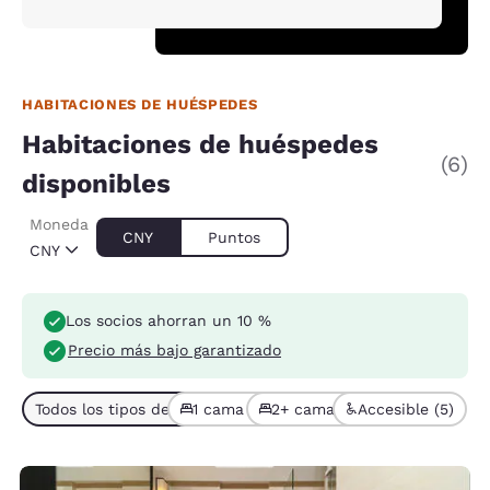
HABITACIONES DE HUÉSPEDES
Habitaciones de huéspedes
(6)
disponibles
Moneda
CNY
Puntos
CNY
Los socios ahorran un 10 %
Precio más bajo garantizado
Todos los tipos de habitación (6)
1 cama (4)
2+ camas (2)
Accesible (5)