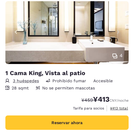
4
1 Cama King, Vista al patio
3 huéspedes
Prohibido fumar
Accesible
28 metros cuadrados
28 sqmt
No se permiten mascotas
¥413
Precio tachado:
Precio con descu
¥459
CNY
/noche
Ver detalles 
Tarifa para socios
¥413
total
Reservar ahora