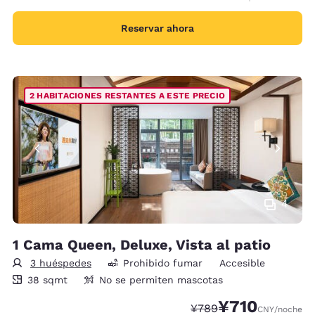
Reservar ahora
2 HABITACIONES RESTANTES A ESTE PRECIO
4
1 Cama Queen, Deluxe, Vista al patio
3 huéspedes
Prohibido fumar
Accesible
38 metros cuadrados
38 sqmt
No se permiten mascotas
¥710
Precio tachado:
Precio con descu
¥789
CNY
/noche