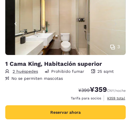
3
1 Cama King, Habitación superior
2 huéspedes
Prohibido fumar
25 sqmt
25 metros cuadrados
No se permiten mascotas
¥359
Precio tachado:
Precio con descue
¥399
CNY
/noche
Ver detalles 
Tarifa para socios
¥359
total
Reservar ahora