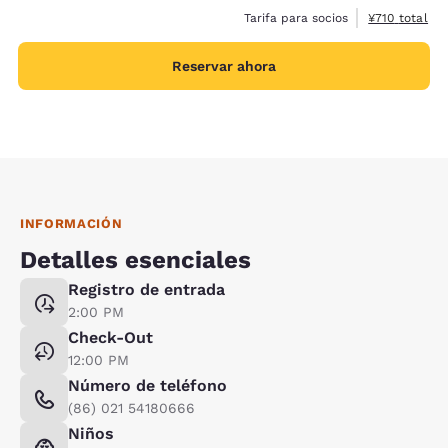
Ver detalles 
Tarifa para socios
¥710
total
Reservar ahora
INFORMACIÓN
Detalles esenciales
Registro de entrada
2:00 PM
Check-Out
12:00 PM
Número de teléfono
(86) 021 54180666
Niños