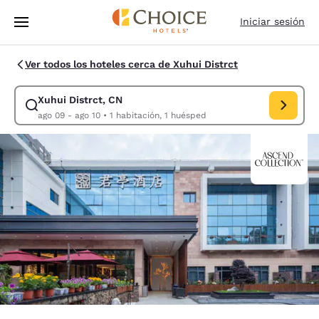
Carga completa
Pasar A Contenido Principal
Iniciar sesión
Ver todos los hoteles cerca de Xuhui Distrct
Xuhui Distrct, CN
Modificar la búsqueda de Xuhui Distrct, CN. Fecha d
ago 09 - ago 10
•
1 habitación, 1 huésped