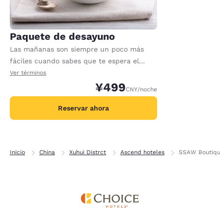
Paquete de desayuno
Las mañanas son siempre un poco más
fáciles cuando sabes que te espera el
desayuno. Este paquete incluye un
Ver términos
desayuno para cada adulto registrado en
¥499
CNY
/noche
la habitación. Pueden aplicarse cargos
adicionales por cualquier adulto o niño
Reservar ahora
adicional.
Inicio
China
Xuhui Distrct
Ascend hoteles
SSAW Boutiqu