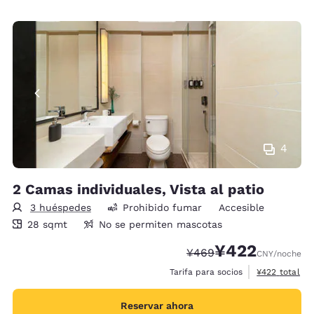
4
2 Camas individuales, Vista al patio
3 huéspedes
Prohibido fumar
Accesible
28 metros cuadrados
28 sqmt
No se permiten mascotas
¥422
Precio tachado:
Precio con descue
¥469
CNY
/noche
Ver detalles 
Tarifa para socios
¥422
total
Reservar ahora