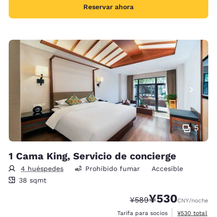
Reservar ahora
5
1 Cama King, Servicio de concierge
4 huéspedes
Prohibido fumar
Accesible
38 metros cuadrados
38 sqmt
¥530
Precio tachado:
Precio con descue
¥589
CNY
/noche
Ver detalles 
Tarifa para socios
¥530
total