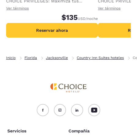
CHOICE PRIVILEGES: Maximiza tus
CHOICE PRIVILEGE
recompensas al recibir 1000 puntos
recompensas al re
Ver términos
Ver términos
adicionales por noche.
$135
adicionales por no
USD
/noche
Reservar ahora
Rese
Inicio
Florida
Jacksonville
Country Inn Suites hoteles
Co
Servicios
Compañía