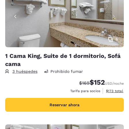
4
1 Cama King, Suite de 1 dormitorio, Sofá
cama
3 huéspedes
Prohibido fumar
$152
Precio tachado:
Precio con descu
$169
USD
/noche
Ver detalles 
Tarifa para socios
$173
total
Reservar ahora