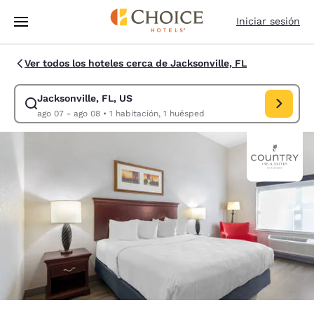
Carga completa
Pasar A Contenido Principal
Iniciar sesión
Ver todos los hoteles cerca de Jacksonville, FL
Jacksonville, FL, US
Modificar la búsqueda de Jacksonville, FL, US. Fecha de check-in ago 
ago 07 - ago 08
•
1 habitación, 1 huésped