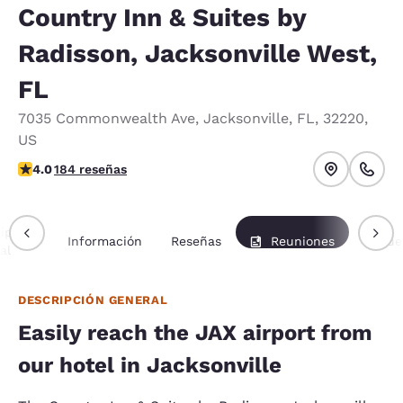
Country Inn & Suites by
Radisson, Jacksonville West,
FL
7035 Commonwealth Ave
,
Jacksonville
,
FL
,
32220
,
US
calificación de 4.01 estrellas. Muy bueno.
4.0
184 reseñas
ipción
Información
Reseñas
Reuniones
Paque
al
DESCRIPCIÓN GENERAL
Easily reach the JAX airport from
our hotel in Jacksonville