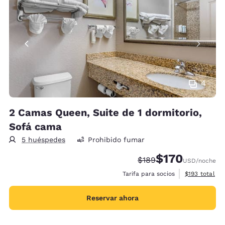
4
2 Camas Queen, Suite de 1 dormitorio,
Sofá cama
5 huéspedes
Prohibido fumar
$170
Precio tachado:
Precio con descu
$189
USD
/noche
Ver detalles 
Tarifa para socios
$193
total
Reservar ahora