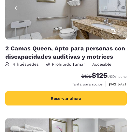
4
2 Camas Queen, Apto para personas con
discapacidades auditivas y motrices
4 huéspedes
Prohibido fumar
Accesible
$125
Precio tachado:
Precio con descu
$139
USD
/noche
Ver detalles 
Tarifa para socios
$142
total
Reservar ahora