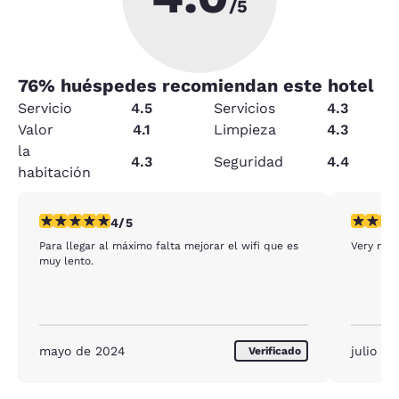
/5
76
% huéspedes recomiendan este hotel
Servicio
4.5
Servicios
4.3
Valor
4.1
Limpieza
4.3
la
4.3
Seguridad
4.4
habitación
calificación de 4 estrellas. Muy bueno. 1 reseña
calificac
4/5
Para llegar al máximo falta mejorar el wifi que es
Very nice
muy lento.
mayo de 2024
julio d
Verificado