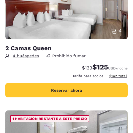
4
2 Camas Queen
4 huéspedes
Prohibido fumar
$125
Precio tachado:
Precio con descu
$139
USD
/noche
Ver detalles 
Tarifa para socios
$142
total
Reservar ahora
1 HABITACIÓN RESTANTE A ESTE PRECIO