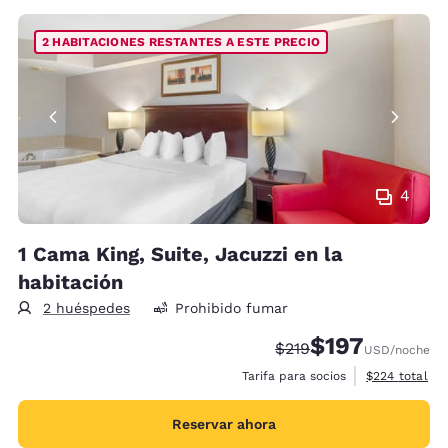
2 HABITACIONES RESTANTES A ESTE PRECIO
4
1 Cama King, Suite, Jacuzzi en la
habitación
2 huéspedes
Prohibido fumar
$197
Precio tachado:
Precio con descu
$219
USD
/noche
Ver detalles 
Tarifa para socios
$224
total
Reservar ahora