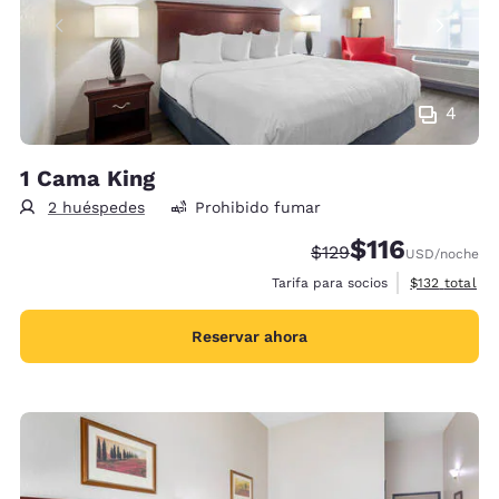
4
1 Cama King
2 huéspedes
Prohibido fumar
$116
Precio tachado:
Precio con descu
$129
USD
/noche
Ver detalles 
Tarifa para socios
$132
total
Reservar ahora