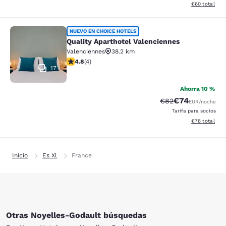
Ver detalles d
€60
total
Quality Aparthotel Valenciennes
NUEVO EN CHOICE HOTELS
Quality Aparthotel Valenciennes
Valenciennes
38.2 km
calificación de 4.75 estrellas. Excepcional. 4 reseñas
4.8
(
4
)
17
Ahorra 10 %
€74
Precio tachado:
Precio con des
€82
EUR
/noche
Tarifa para socios
Ver detalles d
€78
total
Inicio
Es Xl
France
Otras Noyelles-Godault búsquedas