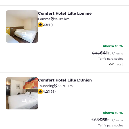
Comfort Hotel Lille Lomme
Comfort Hotel Lille Lomme
Lomme
25.32 km
calificación de 2.66 estrellas. Feria. 41 reseñas
2.7
(
41
)
31
Ahorra 10 %
€41
Precio tachado:
Precio con des
€45
EUR
/noche
Tarifa para socios
Ver detalles d
€42
total
Comfort Hotel Lille L'Union
Comfort Hotel Lille L'Union
Tourcoing
33.79 km
calificación de 4.23 estrellas. Excelente. 193 reseñas
4.2
(
193
)
18
Ahorra 10 %
€59
Precio tachado:
Precio con des
€65
EUR
/noche
Tarifa para socios