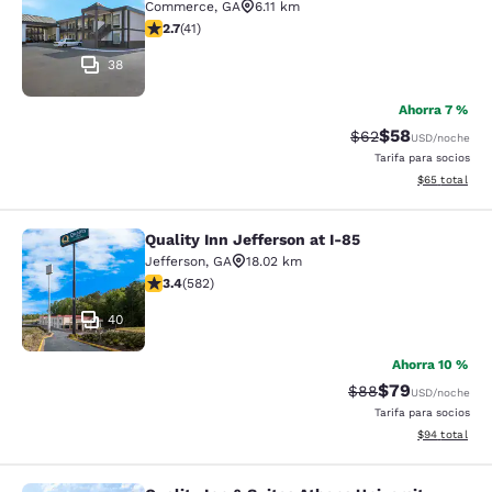
Commerce
,
GA
6.11 km
calificación de 2.71 estrellas. Feria. 41 reseñas
2.7
(
41
)
38
Ahorra 7 %
$58
Precio tachado:
Precio con des
$62
USD
/noche
Tarifa para socios
Ver detalles d
$65
total
Quality Inn Jefferson at I-85
Quality Inn Jefferson at I-85
Jefferson
,
GA
18.02 km
calificación de 3.42 estrellas. Bueno. 582 reseñas
3.4
(
582
)
40
Ahorra 10 %
$79
Precio tachado:
Precio con des
$88
USD
/noche
Tarifa para socios
Ver detalles d
$94
total