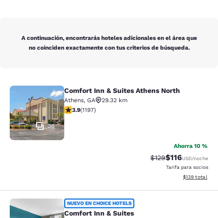
A continuación, encontrarás hoteles adicionales en el área que
no coinciden exactamente con tus criterios de búsqueda.
Comfort Inn & Suites Athens North
Comfort Inn & Suites Athens North
Athens
,
GA
29.32 km
calificación de 3.9 estrellas. Bueno. 1197 reseñas
3.9
(
1197
)
36
Ahorra 10 %
$116
Precio tachado:
Precio con des
$129
USD
/noche
Tarifa para socios
Ver detalles d
$139
total
Comfort Inn & Suites
NUEVO EN CHOICE HOTELS
Comfort Inn & Suites