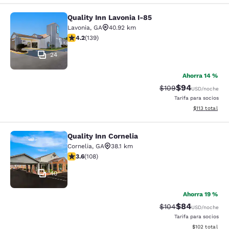
Quality Inn Lavonia I-85
Quality Inn Lavonia I-85
Lavonia
,
GA
40.92 km
calificación de 4.24 estrellas. Excelente. 139 reseñas
4.2
(
139
)
24
Ahorra 14 %
$94
Precio tachado:
Precio con des
$109
USD
/noche
Tarifa para socios
Ver detalles d
$113
total
Quality Inn Cornelia
Quality Inn Cornelia
Cornelia
,
GA
38.1 km
calificación de 3.64 estrellas. Bueno. 108 reseñas
3.6
(
108
)
40
Ahorra 19 %
$84
Precio tachado:
Precio con des
$104
USD
/noche
Tarifa para socios
Ver detalles d
$102
total