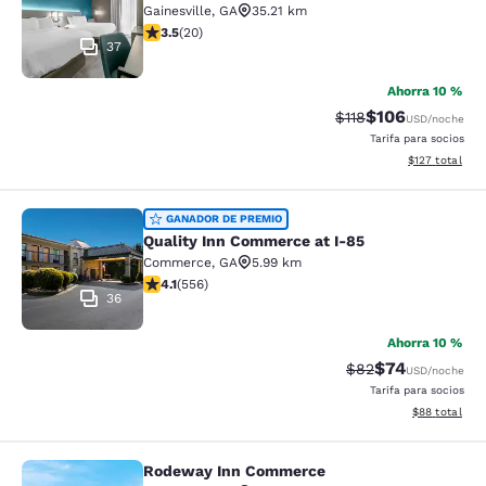
Gainesville
,
GA
35.21 km
calificación de 3.55 estrellas. Bueno. 20 reseñas
3.5
(
20
)
37
Ahorra 10 %
$106
Precio tachado:
Precio con desc
$118
USD
/noche
Tarifa para socios
Ver detalles d
$127
total
Quality Inn Commerce at I-85
GANADOR DE PREMIO
Quality Inn Commerce at I-85
Commerce
,
GA
5.99 km
calificación de 4.07 estrellas. Muy bueno. 556 reseñas
4.1
(
556
)
36
Ahorra 10 %
$74
Precio tachado:
Precio con des
$82
USD
/noche
Tarifa para socios
Ver detalles d
$88
total
Rodeway Inn Commerce
Rodeway Inn Commerce