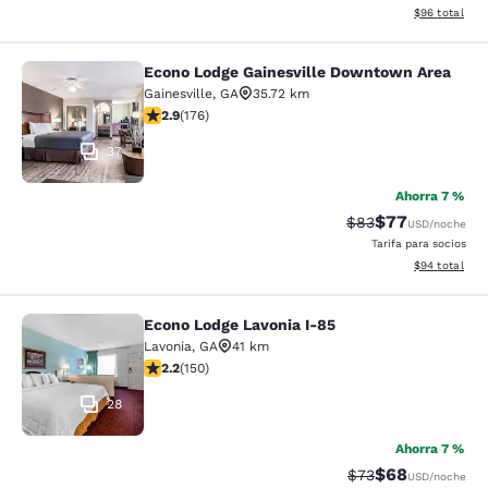
Ver detalles d
$96
total
Econo Lodge Gainesville Downtown Area
Econo Lodge Gainesville Downtown
Gainesville
,
GA
35.72 km
calificación de 2.86 estrellas. Feria. 176 reseñas
2.9
(
176
)
37
Ahorra 7 %
$77
Precio tachado:
Precio con des
$83
USD
/noche
Tarifa para socios
Ver detalles d
$94
total
Econo Lodge Lavonia I-85
Econo Lodge Lavonia I-85
Lavonia
,
GA
41 km
calificación de 2.21 estrellas. Feria. 150 reseñas
2.2
(
150
)
28
Ahorra 7 %
$68
Precio tachado:
Precio con des
$73
USD
/noche