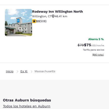
Rodeway Inn Willington North
Rodeway Inn Willington North
Willington
,
CT
46.41 km
calificación de 2.13 estrellas. Feria. 508 reseñas
2.1
(
508
)
15
Ahorra 5 %
$75
Precio tachado:
Precio con des
$79
USD
/noche
Tarifa para socios
Ver detalles d
$86
total
Inicio
Es Xl
Massachusetts
Otras Auburn búsquedas
Todos los hoteles en Auburn