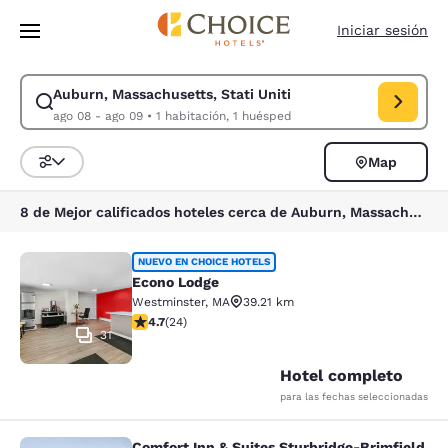
Carga completa
Pasar A Contenido Principal
Iniciar sesión
Auburn, Massachusetts, Stati Uniti
Modificar la búsqueda de Auburn, Massachusetts, Stati Uniti. Fecha de
ago 08 - ago 09
•
1 habitación, 1 huésped
Map
Ordenar y filtrar
8 de Mejor calificados hoteles cerca de Auburn, Massachusetts, Stati Uniti
Econo Lodge
NUEVO EN CHOICE HOTELS
Econo Lodge
Westminster
,
MA
39.21 km
calificación de 4.71 estrellas. Excepcional. 24 reseñas
4.7
(
24
)
31
Hotel completo
para las fechas seleccionadas
Comfort Inn & Suites Sturbridge-Brimfield