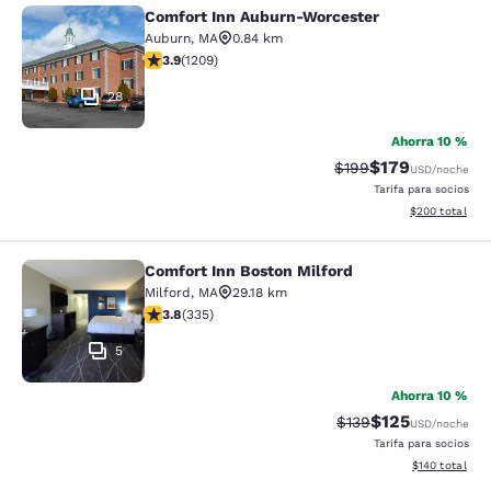
Comfort Inn Auburn-Worcester
Comfort Inn Auburn-Worcester
Auburn
,
MA
0.84 km
calificación de 3.91 estrellas. Bueno. 1209 reseñas
3.9
(
1209
)
28
Ahorra 10 %
$179
Precio tachado:
Precio con desc
$199
USD
/noche
Tarifa para socios
Ver detalles de
$200
total
Comfort Inn Boston Milford
Comfort Inn Boston Milford
Milford
,
MA
29.18 km
calificación de 3.83 estrellas. Bueno. 335 reseñas
3.8
(
335
)
5
Ahorra 10 %
$125
Precio tachado:
Precio con desc
$139
USD
/noche
Tarifa para socios
Ver detalles d
$140
total