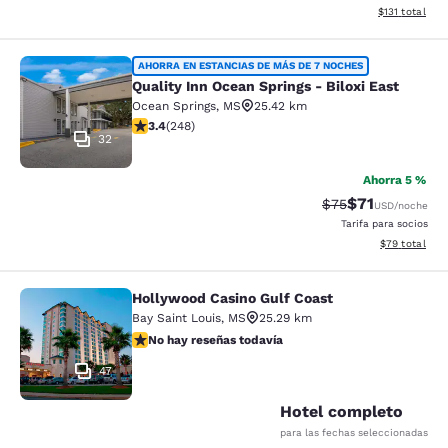
Ver detalles d
$131
total
Quality Inn Ocean Springs - Biloxi E
AHORRA EN ESTANCIAS DE MÁS DE 7 NOCHES
Quality Inn Ocean Springs - Biloxi East
Ocean Springs
,
MS
25.42 km
calificación de 3.41 estrellas. Bueno. 248 reseñas
3.4
(
248
)
32
Ahorra 5 %
$71
Precio tachado:
Precio con de
$75
USD
/noche
Tarifa para socios
Ver detalles d
$79
total
Hollywood Casino Gulf Coast
Hollywood Casino Gulf Coast
Bay Saint Louis
,
MS
25.29 km
No hay reseñas todavía
No hay reseñas todavía
47
Hotel completo
para las fechas seleccionadas