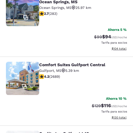
Ocean Springs, MS
Ocean Springs
,
MS
25.97 km
calificación de 2.71 estrellas. Feria. 283 reseñas
2.7
(
283
)
11
Ahorra 5 %
$94
Precio tachado:
Precio con des
$99
USD
/noche
Tarifa para socios
Ver detalles d
$104
total
Comfort Suites Gulfport Central
Comfort Suites Gulfport Central
Gulfport
,
MS
5.39 km
calificación de 4.15 estrellas. Muy bueno. 2689 reseña
4.2
(
2689
)
32
Ahorra 10 %
$116
Precio tachado:
Precio con des
$129
USD
/noche
Tarifa para socios
Ver detalles d
$130
total