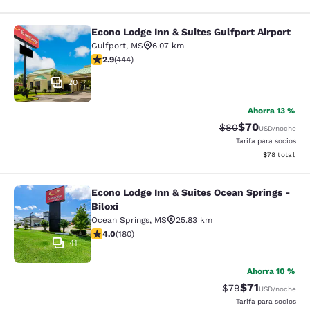
Econo Lodge Inn & Suites Gulfport Airport
Econo Lodge Inn & Suites Gulfport A
Gulfport
,
MS
6.07 km
calificación de 2.9 estrellas. Feria. 444 reseñas
2.9
(
444
)
20
Ahorra 13 %
$70
Precio tachado:
Precio con des
$80
USD
/noche
Tarifa para socios
Ver detalles d
$78
total
Econo Lodge Inn & Suites Ocean Springs -
Econo Lodge Inn & Suites Ocean Spri
Biloxi
Ocean Springs
,
MS
25.83 km
calificación de 4.03 estrellas. Muy bueno. 180 reseñas
4.0
(
180
)
41
Ahorra 10 %
$71
Precio tachado:
Precio con de
$79
USD
/noche
Tarifa para socios