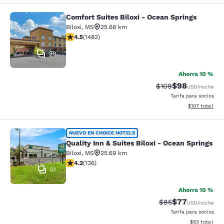
Comfort Suites Biloxi - Ocean Springs
Comfort Suites Biloxi - Ocean Sprin
Biloxi
,
MS
25.68 km
calificación de 4.45 estrellas. Excelente. 1482 reseñas
4.5
(
1482
)
20
Ahorra 10 %
$98
Precio tachado:
Precio con des
$109
USD
/noche
Tarifa para socios
Ver detalles d
$107
total
Quality Inn & Suites Biloxi - Ocean 
NUEVO EN CHOICE HOTELS
Quality Inn & Suites Biloxi - Ocean Springs
Biloxi
,
MS
25.69 km
calificación de 4.24 estrellas. Excelente. 136 reseñas
4.2
(
136
)
51
Ahorra 10 %
$77
Precio tachado:
Precio con des
$85
USD
/noche
Tarifa para socios
Ver detalles d
$83
total