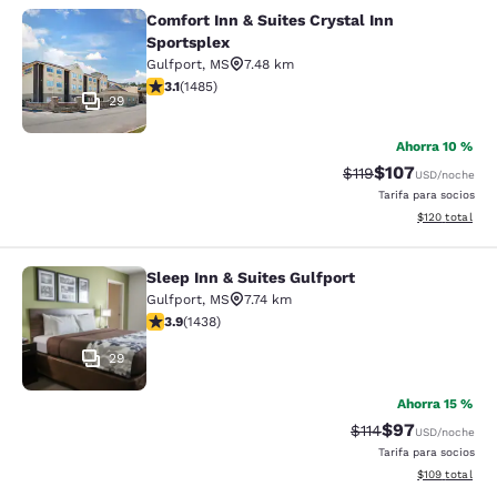
Comfort Inn & Suites Crystal Inn
Comfort Inn & Suites Crystal Inn Sp
Sportsplex
Gulfport
,
MS
7.48 km
calificación de 3.15 estrellas. Bueno. 1485 reseñas
3.1
(
1485
)
29
Ahorra 10 %
$107
Precio tachado:
Precio con desc
$119
USD
/noche
Tarifa para socios
Ver detalles d
$120
total
Sleep Inn & Suites Gulfport
Sleep Inn & Suites Gulfport
Gulfport
,
MS
7.74 km
calificación de 3.85 estrellas. Bueno. 1438 reseñas
3.9
(
1438
)
29
Ahorra 15 %
$97
Precio tachado:
Precio con des
$114
USD
/noche
Tarifa para socios
Ver detalles d
$109
total