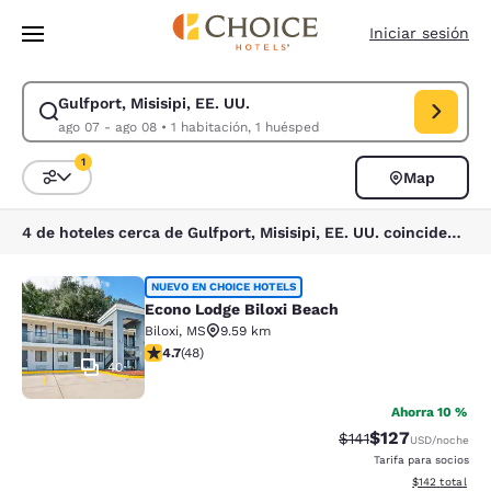
Carga completa
Pasar A Contenido Principal
Iniciar sesión
Gulfport, Misisipi, EE. UU.
Modificar la búsqueda de Gulfport, Misisipi, EE. UU.. Fecha de check-i
ago 07 - ago 08
•
1 habitación, 1 huésped
1
Map
Ordenar y filtrar
1 filtro seleccionado actualmente
4 de hoteles cerca de Gulfport, Misisipi, EE. UU. coinciden con tus filtros
Econo Lodge Biloxi Beach
NUEVO EN CHOICE HOTELS
Econo Lodge Biloxi Beach
Biloxi
,
MS
9.59 km
calificación de 4.73 estrellas. Excepcional. 48 reseñas
4.7
(
48
)
40
Ahorra 10 %
$127
Precio tachado:
Precio con desc
$141
USD
/noche
Tarifa para socios
Ver detalles d
$142
total