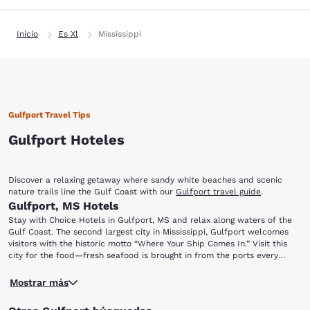
Inicio
Es Xl
Mississippi
Gulfport Travel Tips
Gulfport Hoteles
Discover a relaxing getaway where sandy white beaches and scenic
nature trails line the Gulf Coast with our
Gulfport travel guide
.
Gulfport, MS Hotels
Stay with Choice Hotels in Gulfport, MS and relax along waters of the
Gulf Coast. The second largest city in Mississippi, Gulfport welcomes
visitors with the historic motto “Where Your Ship Comes In.” Visit this
city for the food—fresh seafood is brought in from the ports every
morning. However, there is a lot more than food to this port city. Near
Located right off Beach Boulevard, the Lynn Meadows Discovery Center
our Gulfport hotels you’ll find a lot to keep you busy.
Mostrar más
is a great place for the kids to spend a few hours. With indoor and
outdoor activities to explore, pack a picnic lunch and channel your