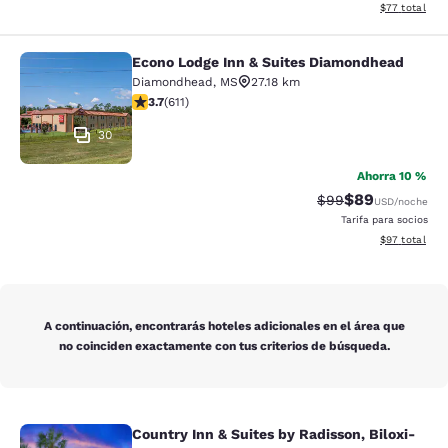
Ver detalles d
$77
total
Econo Lodge Inn & Suites Diamondhead
Econo Lodge Inn & Suites Diamondh
Diamondhead
,
MS
27.18 km
calificación de 3.73 estrellas. Bueno. 611 reseñas
3.7
(
611
)
30
Ahorra 10 %
$89
Precio tachado:
Precio con des
$99
USD
/noche
Tarifa para socios
Ver detalles d
$97
total
A continuación, encontrarás hoteles adicionales en el área que
no coinciden exactamente con tus criterios de búsqueda.
Country Inn & Suites by Radisson, Biloxi-
Country Inn & Suites by Radisson, B