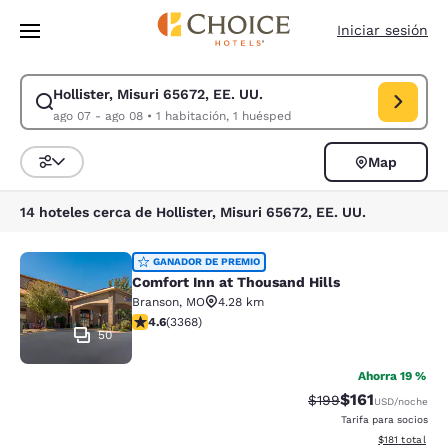
Carga completa
Pasar A Contenido Principal
Iniciar sesión
Hollister, Misuri 65672, EE. UU.
Modificar la búsqueda de Hollister, Misuri 65672, EE. UU.. Fecha de ch
ago 07 - ago 08
•
1 habitación, 1 huésped
Map
Ordenar y filtrar
14 hoteles cerca de Hollister, Misuri 65672, EE. UU.
Comfort Inn at Thousand Hills
GANADOR DE PREMIO
Comfort Inn at Thousand Hills
Branson
,
MO
4.28 km
calificación de 4.58 estrellas. Excelente. 3368 reseña
4.6
(
3368
)
50
Ahorra 19 %
$161
Precio tachado:
Precio con des
$199
USD
/noche
Tarifa para socios
Ver detalles d
$181
total