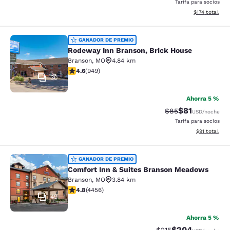
Tarifa para socios
Ver detalles d
$174
total
Rodeway Inn Branson, Brick House
GANADOR DE PREMIO
Rodeway Inn Branson, Brick House
Branson
,
MO
4.84 km
calificación de 4.62 estrellas. Excepcional. 949 reseñ
4.6
(
949
)
30
Ahorra 5 %
$81
Precio tachado:
Precio con de
$85
USD
/noche
Tarifa para socios
Ver detalles 
$91
total
Comfort Inn & Suites Branson Mea
GANADOR DE PREMIO
Comfort Inn & Suites Branson Meadows
Branson
,
MO
3.84 km
calificación de 4.76 estrellas. Excepcional. 4456 rese
4.8
(
4456
)
49
Ahorra 5 %
$204
Precio tachado:
Precio con desc