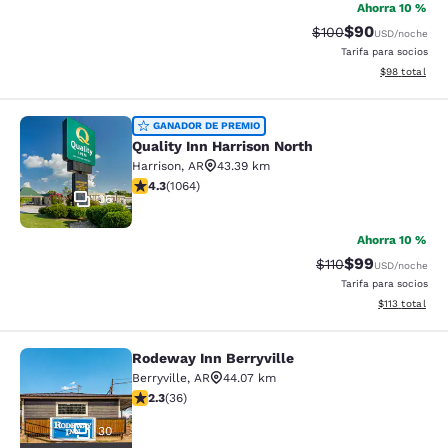
Ahorra 10 %
$90
Precio tachado:
Precio con des
$100
USD
/noche
Tarifa para socios
Ver detalles d
$98
total
Quality Inn Harrison North
GANADOR DE PREMIO
Quality Inn Harrison North
Harrison
,
AR
43.39 km
calificación de 4.28 estrellas. Excelente. 1064 reseñas
4.3
(
1064
)
36
Ahorra 10 %
$99
Precio tachado:
Precio con des
$110
USD
/noche
Tarifa para socios
Ver detalles d
$113
total
Rodeway Inn Berryville
Rodeway Inn Berryville
Berryville
,
AR
44.07 km
calificación de 2.28 estrellas. Feria. 36 reseñas
2.3
(
36
)
30