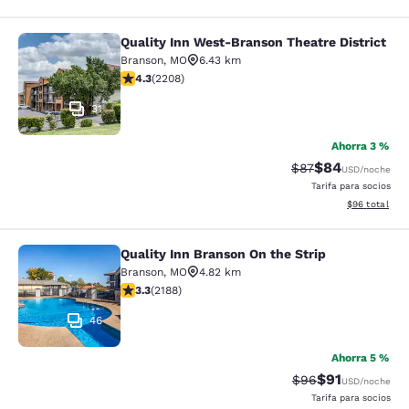
Quality Inn West-Branson Theatre District
Quality Inn West-Branson Theatre Di
Branson
,
MO
6.43 km
calificación de 4.28 estrellas. Excelente. 2208 reseña
4.3
(
2208
)
31
Ahorra 3 %
$84
Precio tachado:
Precio con des
$87
USD
/noche
Tarifa para socios
Ver detalles d
$96
total
Quality Inn Branson On the Strip
Quality Inn Branson On the Strip
Branson
,
MO
4.82 km
calificación de 3.27 estrellas. Bueno. 2188 reseñas
3.3
(
2188
)
46
Ahorra 5 %
$91
Precio tachado:
Precio con de
$96
USD
/noche
Tarifa para socios