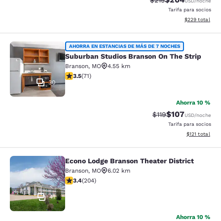
$215
USD
/noche
Tarifa para socios
Ver detalles de
$229
total
Suburban Studios Branson On The S
AHORRA EN ESTANCIAS DE MÁS DE 7 NOCHES
Suburban Studios Branson On The Strip
Branson
,
MO
4.55 km
calificación de 3.52 estrellas. Bueno. 71 reseñas
3.5
(
71
)
30
Ahorra 10 %
$107
Precio tachado:
Precio con desc
$119
USD
/noche
Tarifa para socios
Ver detalles d
$121
total
Econo Lodge Branson Theater District
Econo Lodge Branson Theater Distri
Branson
,
MO
6.02 km
calificación de 3.38 estrellas. Bueno. 204 reseñas
3.4
(
204
)
41
Ahorra 10 %