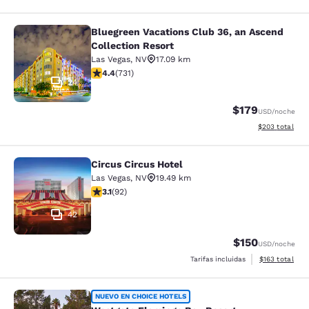
Bluegreen Vacations Club 36, an Ascend
Bluegreen Vacations Club 36, an Asc
Collection Resort
Las Vegas
,
NV
17.09 km
calificación de 4.37 estrellas. Excelente. 731 reseñas
4.4
(
731
)
24
$179
USD
/noche
Ver detalles de
$203
total
Circus Circus Hotel
Circus Circus Hotel
Las Vegas
,
NV
19.49 km
calificación de 3.08 estrellas. Feria. 92 reseñas
3.1
(
92
)
42
$150
USD
/noche
Ver detalles d
Tarifas incluidas
$163
total
Westgate Flamingo Bay Resort
NUEVO EN CHOICE HOTELS