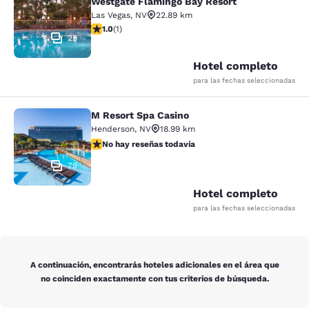
Westgate Flamingo Bay Resort
Las Vegas
,
NV
22.89 km
calificación de 1 estrella. Feria. 1 reseña
1.0
(
1
)
29
Hotel completo
para las fechas seleccionadas
M Resort Spa Casino
M Resort Spa Casino
Henderson
,
NV
18.99 km
No hay reseñas todavía
No hay reseñas todavía
79
Hotel completo
para las fechas seleccionadas
A continuación, encontrarás hoteles adicionales en el área que
no coinciden exactamente con tus criterios de búsqueda.