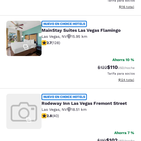
Tarifa para socios
Ver detalles d
$116
total
MainStay Suites Las Vegas Flamingo
NUEVO EN CHOICE HOTELS
MainStay Suites Las Vegas Flamingo
Las Vegas
,
NV
15.95 km
calificación de 2.74 estrellas. Feria. 128 reseñas
2.7
(
128
)
45
Ahorra 10 %
$110
Precio tachado:
Precio con des
$122
USD
/noche
Tarifa para socios
Ver detalles d
$124
total
Rodeway Inn Las Vegas Fremont Str
NUEVO EN CHOICE HOTELS
Rodeway Inn Las Vegas Fremont Street
Las Vegas
,
NV
18.51 km
calificación de 2.8 estrellas. Feria. 40 reseñas
2.8
(
40
)
1
Ahorra 7 %
$102
Precio tachado:
Precio con desc
$110
USD
/noche