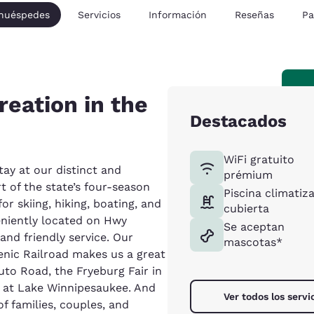
 huéspedes
Servicios
Información
Reseñas
Pa
reation in the
Destacados
WiFi gratuito
ay at our distinct and
prémium
 of the state’s four-season
Piscina climatiz
or skiing, hiking, boating, and
cubierta
niently located on Hwy
Se aceptan
and friendly service. Our
mascotas*
nic Railroad makes us a great
uto Road, the Fryeburg Fair in
 at Lake Winnipesaukee. And
Ver todos los servi
 families, couples, and