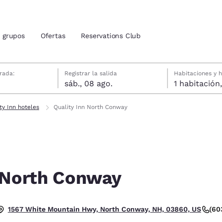
grupos
Ofertas
Reservations Club
gosto
gosto
gosto fecha de check-out seleccionada
agosto fecha de check-in seleccionada
rada:
Registrar la salida
Habitaciones y 
sáb., 08 ago.
ión actuales
tina
ty Inn hoteles
Quality Inn North Conway
u idioma preferido
tes
Estados Unidos
América Lat
Español
Español
n North Conway
atina
Latin America
Canada
English
English
. Bueno.
(60
1567 White Mountain Hwy, North Conway, NH, 03860, US