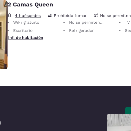
2 Camas Queen
4 huéspedes
Prohibido fumar
No se permite
WiFi gratuito
No se permiten mascotas Solo se permiten animales de servicio, sin cargo.
TV LC
Escritorio
Refrigerador
Sec
Inf. de habitación
)