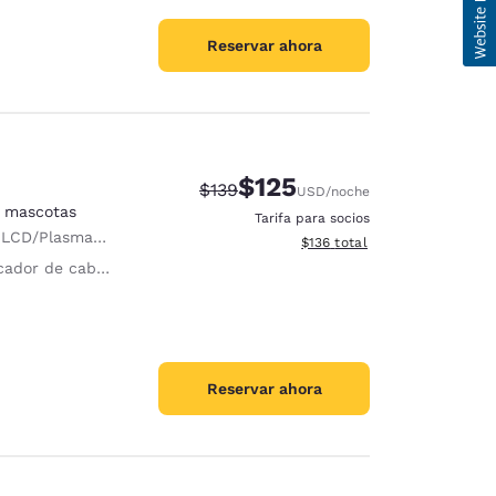
Reservar ahora
$125
Precio tachado:
Precio con descuento:
$139
USD
/noche
n mascotas
Tarifa para socios
D/Plasma de 40 pulgadas
Ver detalles del total estima
$136
total
ador de cabello
Reservar ahora