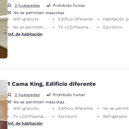
2 huéspedes
Prohibido fumar
No se permiten mascotas
WiFi gratuito
Edificio diferente
Habitación pequ
No se permiten mascotas Solo se permiten animales de servicio, sin cargo.
TV LCD/Plasma de 40 pulgadas
Escritorio
Inf. de habitación
1 Cama King, Edificio diferente
2 huéspedes
Prohibido fumar
No se permiten mascotas
WiFi gratuito
Edificio diferente
No se permiten mascotas Solo se permiten animales de servicio
TV LCD/Plasma de 40 pulgadas
Escritorio
Refrigerador
Inf. de habitación