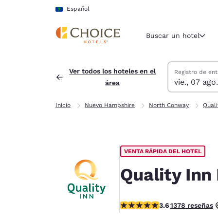
Carga completa
Pasar A Contenido Principal
Español
Buscar un hotel
Buscar hoteles
viernes, 7 de a
sábado, 8 de a
sábado, 8 de a
viernes, 7 de 
Ver todos los hoteles en el
Registro de ent
vie., 07 ago.
área
Región y ubicac
América La
Inicio
Nuevo Hampshire
North Conway
Quali
Español
Selecciona t
América
VENTA RÁPIDA DEL HOTEL
United Sta
English
Quality In
América L
Português
calificación de 3.65 estrellas
3.6
1378 reseñas