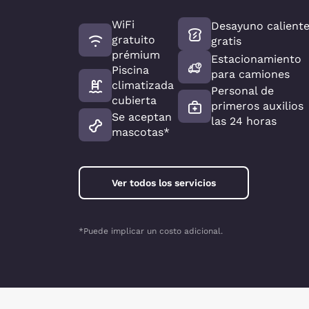
WiFi
Desayuno calient
gratuito
gratis
prémium
Estacionamiento
Piscina
para camiones
climatizada
Personal de
cubierta
primeros auxilios
Se aceptan
las 24 horas
mascotas*
Ver todos los servicios
*Puede implicar un costo adicional.