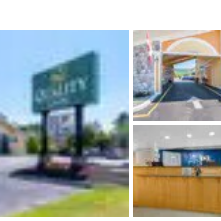
México
Mexico
Español
English
nd
Germany
España
English
Español
France
France
Français
English
Italia
Italy
Italiano
English
ngdom
India
New Zealan
English
English