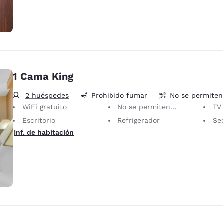
1 Cama King
2 huéspedes
Prohibido fumar
No se permite
WiFi gratuito
No se permiten mascotas Solo se permiten animales de servicio, sin cargo.
TV LC
Escritorio
Refrigerador
Sec
Inf. de habitación