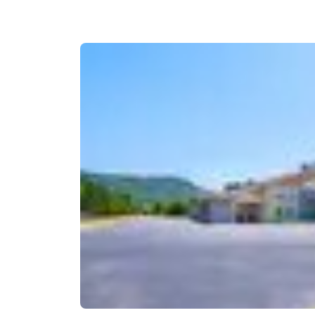
Canada
Français
Europa
Deutschla
Deutsch
Spain
English
Ireland
English
United Ki
English
Asia-Pacífico
Australia
English