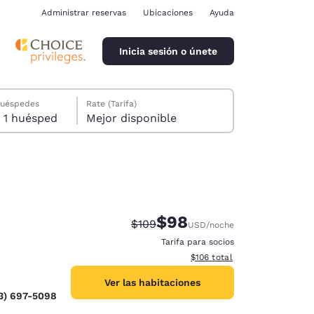
Administrar reservas
Ubicaciones
Ayuda
Inicia sesión o únete
huéspedes
Rate (Tarifa)
1 habitación, 1 huésped
Mejor disponible
$98
Precio tachado:
Precio con descuento:
$109
USD
/noche
ina
Tarifa para socios
Ver detalles del total estima
$106
total
Ver las habitaciones
3) 697-5098