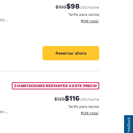
$98
Precio tachado:
Precio con descuento:
$109
USD
/noche
Tarifa para socios
eña
Ver detalles del total estima
$106
total
Reservar ahora
2 HABITACIONES RESTANTES A ESTE PRECIO
$116
Precio tachado:
Precio con descuento:
$129
USD
/noche
Tarifa para socios
, sin cargo.
Ver detalles del total estima
$126
total