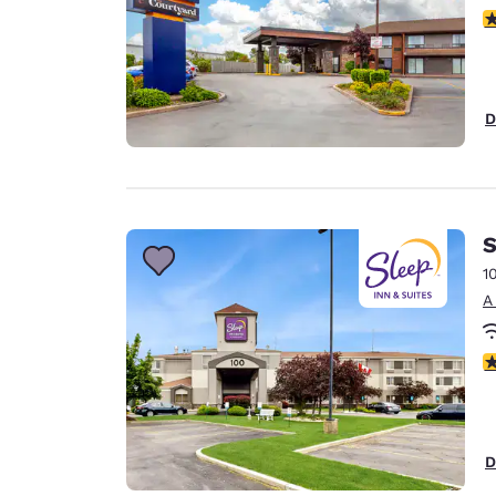
c
D
S
1
A
c
D