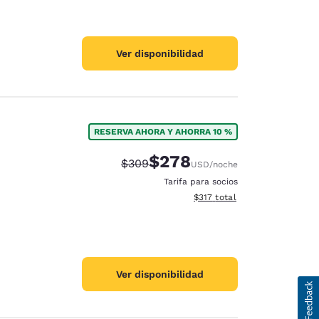
Ver disponibilidad
RESERVA AHORA Y AHORRA 10 %
$278
Precio tachado:
Precio con descuento:
$309
USD
/noche
Tarifa para socios
Ver detalles del total estima
$317
total
Ver disponibilidad