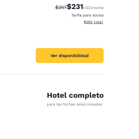
$231
Precio tachado:
Precio con descuento:
$257
USD
/noche
Tarifa para socios
Ver detalles del total estimad
$263
total
Ver disponibilidad
Hotel completo
para las fechas seleccionadas
d