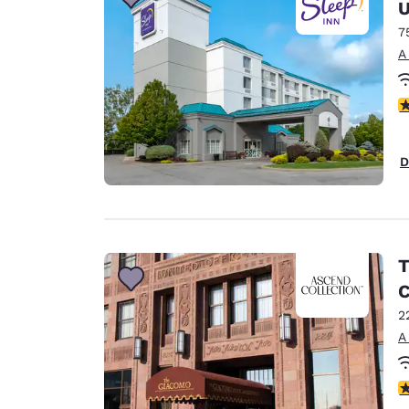
Canada
U
Français
7
Europa
A
Deutschla
c
Deutsch
Spain
D
English
Ireland
English
T
United Ki
English
C
2
Asia-Pacífico
A
Australia
English
c