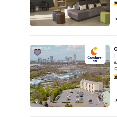
c
D
C
1
A
c
D