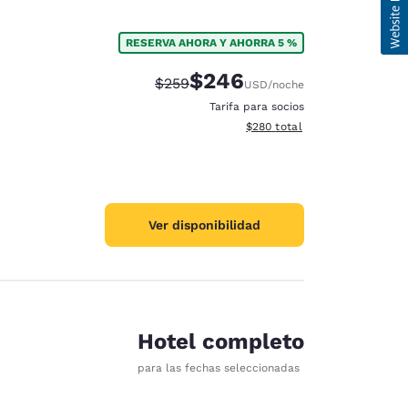
RESERVA AHORA Y AHORRA 5 %
$246
Precio tachado:
Precio con descuento:
$259
USD
/noche
Tarifa para socios
Ver detalles del total estimad
$280
total
Ver disponibilidad
Hotel completo
para las fechas seleccionadas