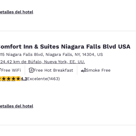
etalles del hotel
omfort Inn & Suites Niagara Falls Blvd USA
115 Niagara Falls Blvd
,
Niagara Falls
,
NY
,
14304
,
US
 24.42 km de Búfalo, Nueva York, EE. UU.
Free WiFi
Free Hot Breakfast
Smoke Free
alificación de 4.35 estrellas. Excelente. 1463 reseñas
4.3
Excelente
(1463)
etalles del hotel