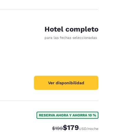
Hotel completo
para las fechas seleccionadas
Ver disponibilidad
RESERVA AHORA Y AHORRA 10 %
$179
Precio tachado:
Precio con descuento:
$199
USD
/noche