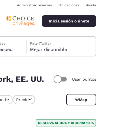
Administrar reservas
Ubicaciones
Ayuda
Inicia sesión o únete
des
Rate (Tarifa)
ión, 1 huésped
Mejor disponible
ork, EE. UU.
Usar puntos
ina
ped
Precio
Map
RESERVA AHORA Y AHORRA 10 %