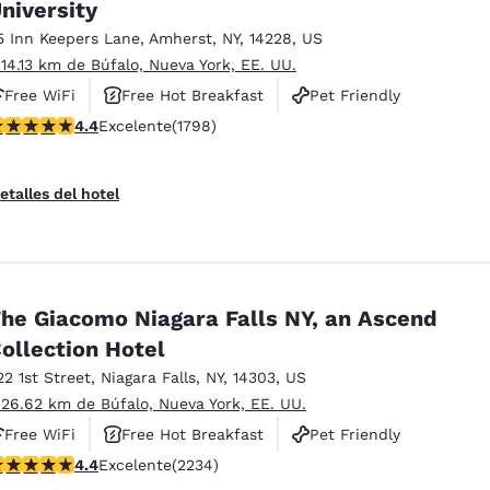
México
Mexico
niversity
Español
English
5 Inn Keepers Lane
,
Amherst
,
NY
,
14228
,
US
 14.13 km de Búfalo, Nueva York, EE. UU.
Free WiFi
Free Hot Breakfast
Pet Friendly
nd
Germany
España
alificación de 4.38 estrellas. Excelente. 1798 reseñas
4.4
Excelente
(1798)
English
Español
France
France
etalles del hotel
Français
English
Italia
Italy
Italiano
English
he Giacomo Niagara Falls NY, an Ascend
ngdom
ollection Hotel
22 1st Street
,
Niagara Falls
,
NY
,
14303
,
US
 26.62 km de Búfalo, Nueva York, EE. UU.
India
New Zealan
Free WiFi
Free Hot Breakfast
Pet Friendly
English
English
alificación de 4.37 estrellas. Excelente. 2234 reseñas
4.4
Excelente
(2234)