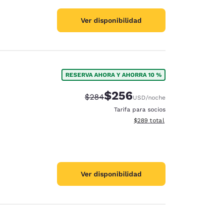
Ver disponibilidad
RESERVA AHORA Y AHORRA 10 %
$256
Precio tachado:
Precio con descuento:
$284
USD
/noche
Tarifa para socios
Ver detalles del total estimad
$289
total
Ver disponibilidad