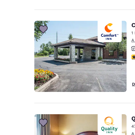
C
1
A
c
D
Q
4
A