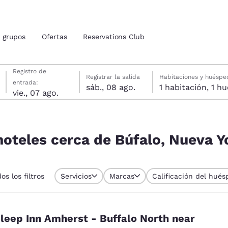
grupos
Ofertas
Reservations Club
viernes, 7 de agosto
sábado, 8 de agosto
sábado, 8 de agosto fecha de check-out seleccionada
viernes, 7 de agosto fecha de check-in seleccionada
Registro de
Registrar la salida
Habitaciones y huéspe
entrada:
sáb., 08 ago.
1 habitac
ión actuales
vie., 07 ago.
tina
 Nueva York, EE. UU.
u idioma preferido
hoteles cerca de Búfalo, Nueva Y
tes
Estados Unidos
América Lat
Español
Español
os los filtros
Servicios
Marcas
Calificación del hués
atina
Latin America
Canada
English
English
leep Inn Amherst - Buffalo North near