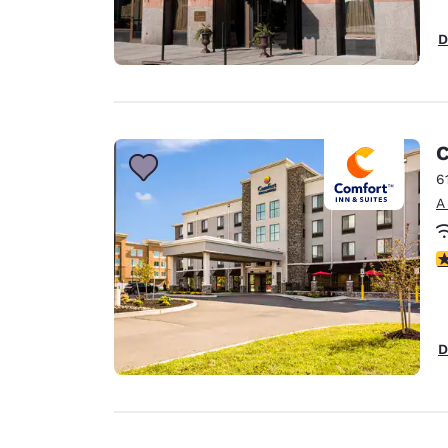
D
C
6
A
c
D