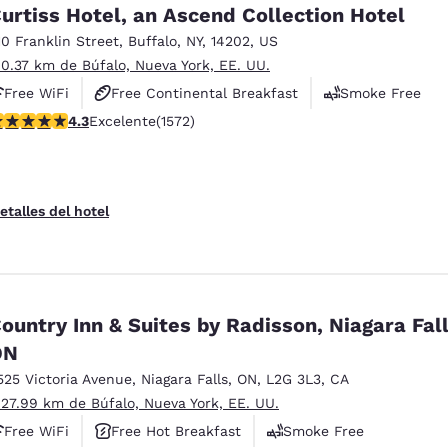
urtiss Hotel, an Ascend Collection Hotel
10 Franklin Street
,
Buffalo
,
NY
,
14202
,
US
 0.37 km de Búfalo, Nueva York, EE. UU.
Free WiFi
Free Continental Breakfast
Smoke Free
alificación de 4.32 estrellas. Excelente. 1572 reseñas
4.3
Excelente
(1572)
etalles del hotel
ountry Inn & Suites by Radisson, Niagara Fall
ON
525 Victoria Avenue
,
Niagara Falls
,
ON
,
L2G 3L3
,
CA
 27.99 km de Búfalo, Nueva York, EE. UU.
Free WiFi
Free Hot Breakfast
Smoke Free