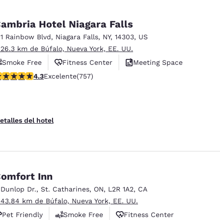
ambria Hotel Niagara Falls
11 Rainbow Blvd
,
Niagara Falls
,
NY
,
14303
,
US
 26.3 km de Búfalo, Nueva York, EE. UU.
Smoke Free
Fitness Center
Meeting Space
alificación de 4.26 estrellas. Excelente. 757 reseñas
4.3
Excelente
(757)
etalles del hotel
omfort Inn
 Dunlop Dr.
,
St. Catharines
,
ON
,
L2R 1A2
,
CA
 43.84 km de Búfalo, Nueva York, EE. UU.
Pet Friendly
Smoke Free
Fitness Center