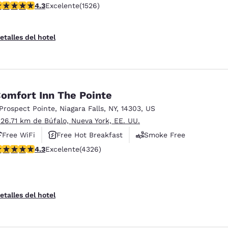
alificación de 4.32 estrellas. Excelente. 1526 reseñas
4.3
Excelente
(1526)
etalles del hotel
omfort Inn The Pointe
 Prospect Pointe
,
Niagara Falls
,
NY
,
14303
,
US
 26.71 km de Búfalo, Nueva York, EE. UU.
Free WiFi
Free Hot Breakfast
Smoke Free
alificación de 4.3 estrellas. Excelente. 4326 reseñas
4.3
Excelente
(4326)
etalles del hotel