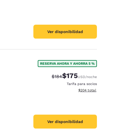
Ver disponibilidad
RESERVA AHORA Y AHORRA 5 %
$175
Precio tachado:
Precio con descuento:
$184
USD
/noche
Tarifa para socios
Ver detalles del total estimad
$204
total
Ver disponibilidad