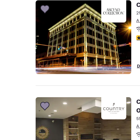
C
2
A
c
D
C
5
A