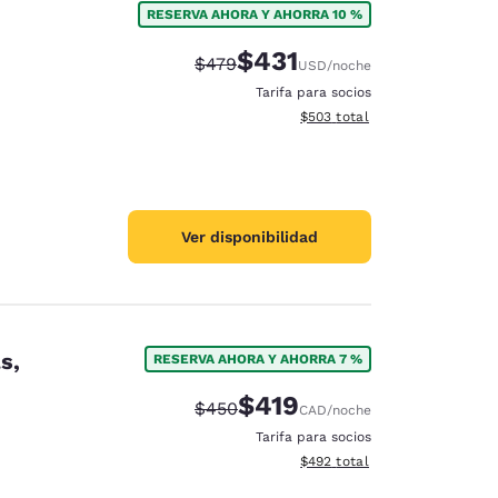
RESERVA AHORA Y AHORRA 10 %
$431
Precio tachado:
Precio con descuento:
$479
USD
/noche
Tarifa para socios
Ver detalles del total estimad
$503
total
Ver disponibilidad
s,
RESERVA AHORA Y AHORRA 7 %
$419
Precio tachado:
Precio con descuento:
$450
CAD
/noche
Tarifa para socios
Ver detalles del total estimad
$492
total