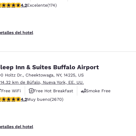
alificación de 4.22 estrellas. Excelente. 174 reseñas
4.2
Excelente
(174)
etalles del hotel
leep Inn & Suites Buffalo Airport
00 Holtz Dr.
,
Cheektowaga
,
NY
,
14225
,
US
 14.32 km de Búfalo, Nueva York, EE. UU.
Free WiFi
Free Hot Breakfast
Smoke Free
alificación de 4.19 estrellas. Muy bueno. 2670 reseñas
4.2
Muy bueno
(2670)
etalles del hotel