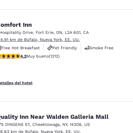
omfort Inn
 Hospitality Drive
,
Fort Erie
,
ON
,
L2A 6G1
,
CA
 4.91 km de Búfalo, Nueva York, EE. UU.
Free Hot Breakfast
Pet Friendly
Smoke Free
alificación de 4.16 estrellas. Muy bueno. 1212 reseñas
4.2
Muy bueno
(1212)
etalles del hotel
uality Inn Near Walden Galleria Mall
75 DINGENS ST
,
Cheektowaga
,
NY
,
14206
,
US
 6.63 km de Búfalo, Nueva York, EE. UU.