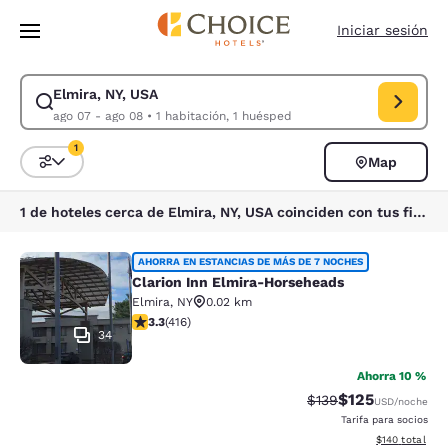
Carga completa
Pasar A Contenido Principal
Iniciar sesión
Elmira, NY, USA
Modificar la búsqueda de Elmira, NY, USA. Fecha de check-in ago 07, F
ago 07 - ago 08
•
1 habitación, 1 huésped
1
Map
Ordenar y filtrar
1 filtro seleccionado actualmente
1 de hoteles cerca de Elmira, NY, USA coinciden con tus filtros
Clarion Inn Elmira-Horseheads
AHORRA EN ESTANCIAS DE MÁS DE 7 NOCHES
Clarion Inn Elmira-Horseheads
Elmira
,
NY
0.02 km
calificación de 3.29 estrellas. Bueno. 416 reseñas
3.3
(
416
)
34
Ahorra 10 %
$125
Precio tachado:
Precio con desc
$139
USD
/noche
Tarifa para socios
Ver detalles d
$140
total