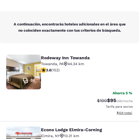
A continuación, encontrarás hoteles adicionales en el área que
no coinciden exactamente con tus criterios de búsqueda.
Rodeway Inn Towanda
Rodeway Inn Towanda
Towanda
,
PA
44.34 km
calificación de 3.61 estrellas. Bueno. 152 reseñas
3.6
(
152
)
28
Ahorra 5 %
$95
Precio tachado:
Precio con des
$100
USD
/noche
Tarifa para socios
Ver detalles d
$104
total
Econo Lodge Elmira-Corning
Econo Lodge Elmira-Corning
Elmira
,
NY
10.31 km