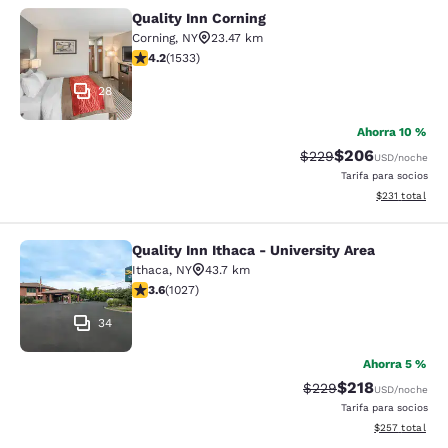
Quality Inn Corning
Quality Inn Corning
Corning
,
NY
23.47 km
calificación de 4.23 estrellas. Excelente. 1533 reseñas
4.2
(
1533
)
28
Ahorra 10 %
$206
Precio tachado:
Precio con desc
$229
USD
/noche
Tarifa para socios
Ver detalles d
$231
total
Quality Inn Ithaca - University Area
Quality Inn Ithaca - University Area
Ithaca
,
NY
43.7 km
calificación de 3.59 estrellas. Bueno. 1027 reseñas
3.6
(
1027
)
34
Ahorra 5 %
$218
Precio tachado:
Precio con desc
$229
USD
/noche
Tarifa para socios
Ver detalles de
$257
total