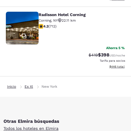
Radisson Hotel Corning
Radisson Hotel Corning
Corning
,
NY
22.11 km
calificación de 4.2 estrellas. Excelente. 712 reseñas
4.2
(
712
)
39
Ahorra 5 %
$398
Precio tachado:
Precio con desc
$419
USD
/noche
Tarifa para socios
Ver detalles de
$446
total
Inicio
Es Xl
New York
Otras Elmira búsquedas
Todos los hoteles en Elmira