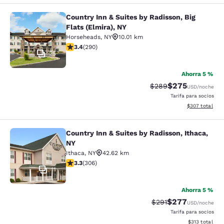
Country Inn & Suites by Radisson, Big
Country Inn & Suites by Radisson, Bi
Flats (Elmira), NY
Horseheads
,
NY
10.01 km
calificación de 3.43 estrellas. Bueno. 290 reseñas
3.4
(
290
)
25
Ahorra 5 %
$275
Precio tachado:
Precio con desc
$289
USD
/noche
Tarifa para socios
Ver detalles de
$307
total
Country Inn & Suites by Radisson, Ithaca,
Country Inn & Suites by Radisson, I
NY
Ithaca
,
NY
42.62 km
calificación de 3.3 estrellas. Bueno. 306 reseñas
3.3
(
306
)
11
Ahorra 5 %
$277
Precio tachado:
Precio con desc
$291
USD
/noche
Tarifa para socios
Ver detalles d
$313
total