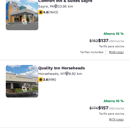
Comfort Inn & Suites Sayre
Comfort Inn & Suites Sayre
Sayre
,
PA
23.95 km
calificación de 4.59 estrellas. Excelente. 1643 reseñas
4.6
(
1643
)
31
Ahorra 10 %
$137
Precio tachado:
Precio con desc
$152
USD
/noche
Tarifa para socios
Ver detalles d
Tarifas incluidas
$149
total
Quality Inn Horseheads
Quality Inn Horseheads
Horseheads
,
NY
8.92 km
calificación de 3.62 estrellas. Bueno. 496 reseñas
3.6
(
496
)
15
Ahorra 10 %
$157
Precio tachado:
Precio con desc
$174
USD
/noche
Tarifa para socios
Ver detalles d
$175
total