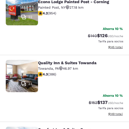
Econo Lodge Painted Post - Corning
Painted Post
,
NY
27.18 km
calificación de 4.21 estrellas. Excelente. 954 reseñas
4.2
(
954
)
22
Ahorra 10 %
$126
Precio tachado:
Precio con desc
$140
USD
/noche
Tarifa para socios
Ver detalles d
$145
total
Quality Inn & Suites Towanda
Quality Inn & Suites Towanda
Towanda
,
PA
46.97 km
calificación de 4.33 estrellas. Excelente. 386 reseñas
4.3
(
386
)
23
Ahorra 10 %
$137
Precio tachado:
Precio con desc
$152
USD
/noche
Tarifa para socios
Ver detalles d
$149
total