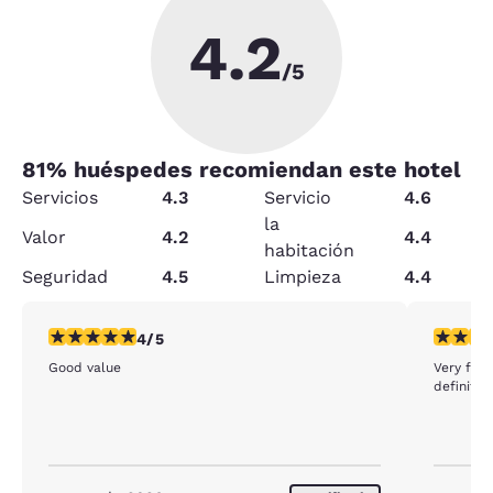
4.2
/5
81
% huéspedes recomiendan este hotel
Servicios
4.3
Servicio
4.6
la
Valor
4.2
4.4
habitación
Seguridad
4.5
Limpieza
4.4
calificación de 4 estrellas. Muy bueno. 1 reseña
calificac
4/5
Good value
Very frie
definitel