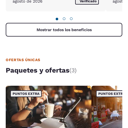
agosto de 2026
agosto 
Verificado
●
○
○
Mostrar todos los beneficios
OFERTAS ÚNICAS
Paquetes y ofertas
(3)
PUNTOS EXTRA
PUNTOS EXTRA