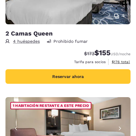
4
2 Camas Queen
4 huéspedes
Prohibido fumar
$155
Precio tachado:
Precio con descu
$173
USD
/noche
Ver detalles 
Tarifa para socios
$176
total
Reservar ahora
1 HABITACIÓN RESTANTE A ESTE PRECIO