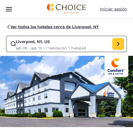
Carga completa
Pasar A Contenido Principal
Iniciar sesión
Ver todos los hoteles cerca de Liverpool, NY
Liverpool, NY, US
Modificar la búsqueda de Liverpool, NY, US. Fecha de check-in ago 09,
ago 09 - ago 10
•
1 habitación, 1 huésped