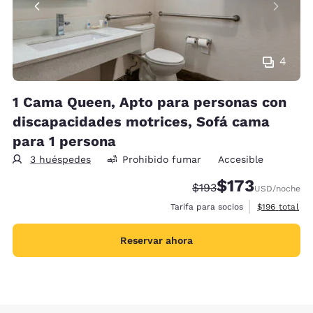
4
1 Cama Queen, Apto para personas con
discapacidades motrices, Sofá cama
para 1 persona
3 huéspedes
Prohibido fumar
Accesible
$173
Precio tachado:
Precio con descu
$193
USD
/noche
Ver detalles 
Tarifa para socios
$196
total
Reservar ahora