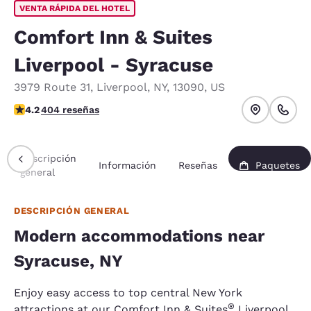
VENTA RÁPIDA DEL HOTEL
Comfort Inn & Suites
Liverpool - Syracuse
3979 Route 31
,
Liverpool
,
NY
,
13090
,
US
calificación de 4.19 estrellas. Muy bueno.
4.2
404 reseñas
Descripción
Información
Reseñas
Paquetes
general
DESCRIPCIÓN GENERAL
Modern accommodations near
Syracuse, NY
Enjoy easy access to top central New York
®
attractions at our Comfort Inn & Suites
Liverpool