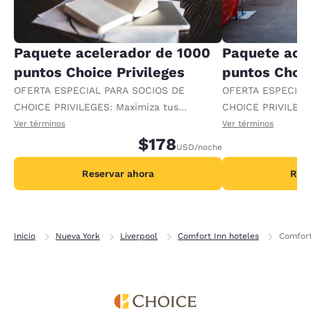
Paquete acelerador de 1000
Paquete ace
puntos Choice Privileges
puntos Choic
OFERTA ESPECIAL PARA SOCIOS DE
OFERTA ESPECIAL
CHOICE PRIVILEGES: Maximiza tus
CHOICE PRIVILEGE
recompensas al recibir 1000 puntos
recompensas al re
Ver términos
Ver términos
adicionales por noche.
$178
adicionales por no
USD
/noche
Reservar ahora
Rese
Inicio
Nueva York
Liverpool
Comfort Inn hoteles
Comfort