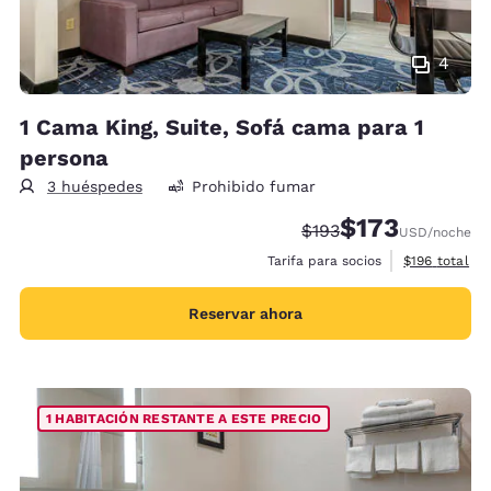
4
1 Cama King, Suite, Sofá cama para 1
persona
3 huéspedes
Prohibido fumar
$173
Precio tachado:
Precio con descu
$193
USD
/noche
Ver detalles 
Tarifa para socios
$196
total
Reservar ahora
1 HABITACIÓN RESTANTE A ESTE PRECIO