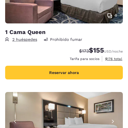
4
1 Cama Queen
2 huéspedes
Prohibido fumar
$155
Precio tachado:
Precio con descu
$173
USD
/noche
Ver detalles 
Tarifa para socios
$176
total
Reservar ahora