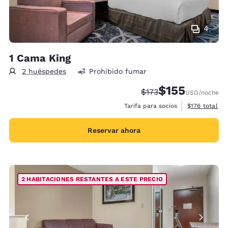
4
1 Cama King
2 huéspedes
Prohibido fumar
$155
Precio tachado:
Precio con descu
$173
USD
/noche
Ver detalles 
Tarifa para socios
$176
total
Reservar ahora
2 HABITACIONES RESTANTES A ESTE PRECIO