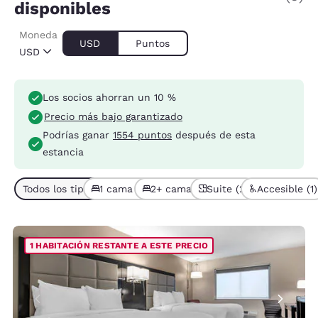
disponibles
Moneda
USD
Puntos
USD
Los socios ahorran un 10 %
Precio más bajo garantizado
Podrías ganar
1554 puntos
después de esta
estancia
Todos los tipos de habitación (5)
1 cama (4)
2+ camas (1)
Suite (2)
Accesible (1)
1 HABITACIÓN RESTANTE A ESTE PRECIO