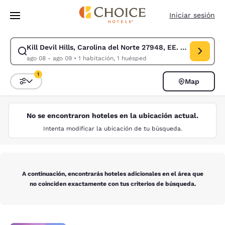
Carga completa
Pasar A Contenido Principal
Iniciar sesión
Kill Devil Hills, Carolina del Norte 27948, EE. UU.
Modificar la búsqueda de Kill Devil Hills, Carolina del Norte 27948, EE
ago 08 - ago 09
•
1 habitación, 1 huésped
1
Map
Ordenar y filtrar
1 filtro seleccionado actualmente
No se encontraron hoteles en la ubicación actual.
Intenta modificar la ubicación de tu búsqueda.
A continuación, encontrarás hoteles adicionales en el área que
no coinciden exactamente con tus criterios de búsqueda.