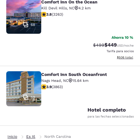
Comfort Inn On the Ocean
Comfort Inn On the Ocean
Kill Devil Hills
,
NC
4.2 km
calificación de 3.76 estrellas. Bueno. 3263 reseñas
3.8
(
3263
)
68
Ahorra 10 %
$449
Precio tachado:
Precio con desc
$499
USD
/noche
Tarifa para socios
Ver detalles de
$506
total
Comfort Inn South Oceanfront
Comfort Inn South Oceanfront
Nags Head
,
NC
15.64 km
calificación de 3.91 estrellas. Bueno. 3863 reseñas
3.9
(
3863
)
59
Hotel completo
para las fechas seleccionadas
Inicio
Es Xl
North Carolina