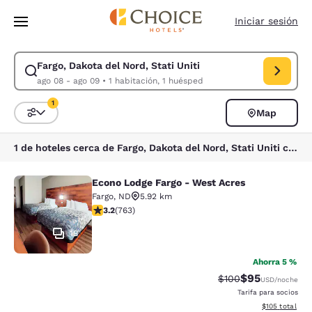
Carga completa
Pasar A Contenido Principal
Iniciar sesión
Fargo, Dakota del Nord, Stati Uniti
Modificar la búsqueda de Fargo, Dakota del Nord, Stati Uniti. Fecha de
ago 08 - ago 09
•
1 habitación, 1 huésped
1
Map
Ordenar y filtrar
1 filtro seleccionado actualmente
1 de hoteles cerca de Fargo, Dakota del Nord, Stati Uniti coinciden con tus filtros
Econo Lodge Fargo - West Acres
Econo Lodge Fargo - West Acres
Fargo
,
ND
5.92 km
calificación de 3.19 estrellas. Bueno. 763 reseñas
3.2
(
763
)
19
Ahorra 5 %
$95
Precio tachado:
Precio con des
$100
USD
/noche
Tarifa para socios
Ver detalles d
$105
total