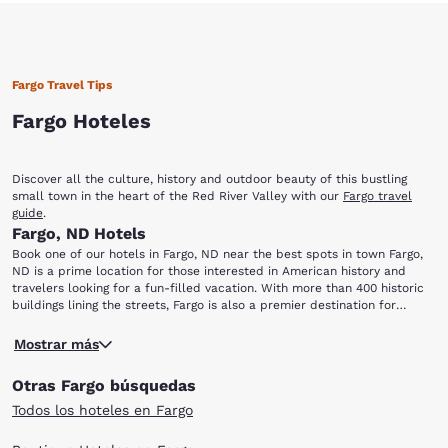
Fargo Travel Tips
Fargo Hoteles
Discover all the culture, history and outdoor beauty of this bustling
small town in the heart of the Red River Valley with our
Fargo travel
guide
.
Fargo, ND Hotels
Book one of our hotels in Fargo, ND near the best spots in town Fargo,
ND is a prime location for those interested in American history and
travelers looking for a fun-filled vacation. With more than 400 historic
buildings lining the streets, Fargo is also a premier destination for
shopping, nightlife, family fun and performing arts. Fargo Deals
The next time you're in town, be sure to check out these popular local
Mostrar más
spots just minutes away from our Fargo hotels: Dike East Park Section 9
Cyber Cafe Fargo-Moorhead Opera Now and Then Shoppe Historical
Otras Fargo búsquedas
and Cultural Society of Clay County The Bomb Shelter Dike East Park is
perfect for fishing and picnicking along the Red River. In June, the park
Todos los hoteles en Fargo
hosts the Lil' Fishermen's Derby and two farmer's markets from July
through September. Stop by the Historical and Cultural Society of Clay