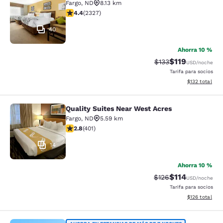
Fargo
,
ND
8.13 km
calificación de 4.41 estrellas. Excelente. 2327 reseñas
4.4
(
2327
)
40
Ahorra 10 %
$119
Precio tachado:
Precio con des
$133
USD
/noche
Tarifa para socios
Ver detalles d
$132
total
Quality Suites Near West Acres
Quality Suites Near West Acres
Fargo
,
ND
5.59 km
calificación de 2.81 estrellas. Feria. 401 reseñas
2.8
(
401
)
14
Ahorra 10 %
$114
Precio tachado:
Precio con des
$126
USD
/noche
Tarifa para socios
Ver detalles d
$126
total