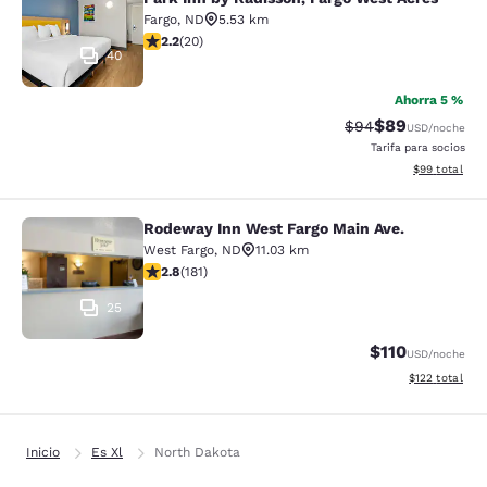
Fargo
,
ND
5.53 km
calificación de 2.2 estrellas. Feria. 20 reseñas
2.2
(
20
)
40
Ahorra 5 %
$89
Precio tachado:
Precio con des
$94
USD
/noche
Tarifa para socios
Ver detalles d
$99
total
Rodeway Inn West Fargo Main Ave.
Rodeway Inn West Fargo Main Ave.
West Fargo
,
ND
11.03 km
calificación de 2.82 estrellas. Feria. 181 reseñas
2.8
(
181
)
25
$110
USD
/noche
Ver detalles d
$122
total
Inicio
Es Xl
North Dakota