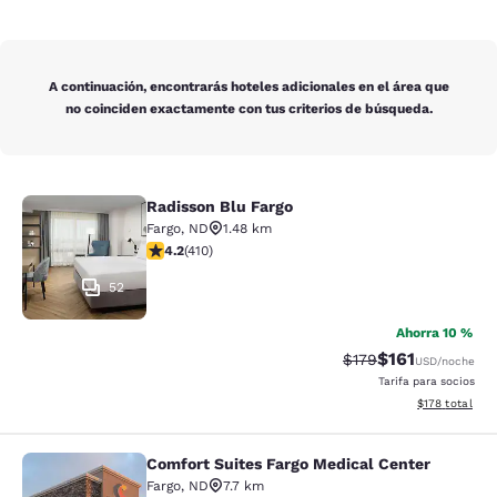
A continuación, encontrarás hoteles adicionales en el área que
no coinciden exactamente con tus criterios de búsqueda.
Radisson Blu Fargo
Radisson Blu Fargo
Fargo
,
ND
1.48 km
calificación de 4.2 estrellas. Excelente. 410 reseñas
4.2
(
410
)
52
Ahorra 10 %
$161
Precio tachado:
Precio con des
$179
USD
/noche
Tarifa para socios
Ver detalles d
$178
total
Comfort Suites Fargo Medical Center
Comfort Suites Fargo Medical Cente
Fargo
,
ND
7.7 km