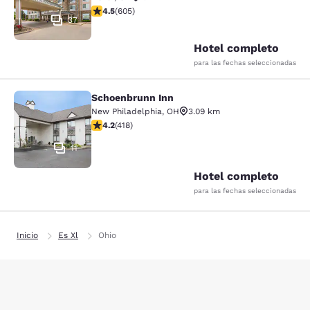
calificación de 4.53 estrellas. Excelente. 605 reseñas
4.5
(
605
)
37
Hotel completo
para las fechas seleccionadas
Schoenbrunn Inn
Schoenbrunn Inn
New Philadelphia
,
OH
3.09 km
calificación de 4.21 estrellas. Excelente. 418 reseñas
4.2
(
418
)
11
Hotel completo
para las fechas seleccionadas
Inicio
Es Xl
Ohio