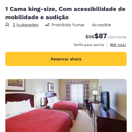
1 Cama king-size, Com acessibilidade de
mobilidade e audição
2 huéspedes
Prohibido fumar
Accesible
$87
Precio tachado:
Precio con desc
$98
USD
/noche
Ver detalles
Tarifa para socios
$98
total
Reservar ahora