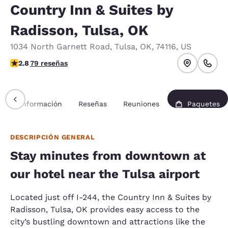
Country Inn & Suites by
Radisson, Tulsa, OK
1034 North Garnett Road
,
Tulsa
,
OK
,
74116
,
US
calificación de 2.78 estrellas. Feria.
2.8
79 reseñas
n
Información
Reseñas
Reuniones
Paquetes
DESCRIPCIÓN GENERAL
Stay minutes from downtown at
our hotel near the Tulsa airport
Located just off I-244, the Country Inn & Suites by
Radisson, Tulsa, OK provides easy access to the
city’s bustling downtown and attractions like the