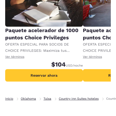
Paquete acelerador de 1000
Paquete ace
puntos Choice Privileges
puntos Choic
OFERTA ESPECIAL PARA SOCIOS DE
OFERTA ESPECIAL
CHOICE PRIVILEGES: Maximiza tus
CHOICE PRIVILEGE
recompensas al recibir 1000 puntos
recompensas al re
Ver términos
Ver términos
adicionales por noche.
$104
adicionales por no
USD
/noche
Reservar ahora
Rese
Inicio
Oklahoma
Tulsa
Country Inn Suites hoteles
Countr