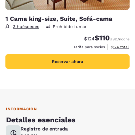
1 Cama king-size, Suíte, Sofá-cama
3 huéspedes
Prohibido fumar
$110
Precio tachado:
Precio con descu
$124
USD
/noche
Ver detalles 
Tarifa para socios
$124
total
Reservar ahora
INFORMACIÓN
Detalles esenciales
Registro de entrada