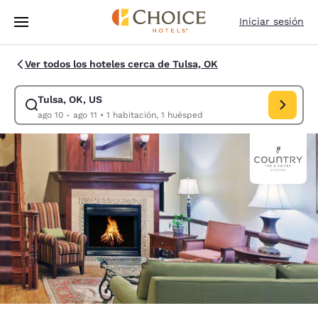
Carga completa
Pasar A Contenido Principal
Iniciar sesión
Ver todos los hoteles cerca de Tulsa, OK
Tulsa, OK, US
Modificar la búsqueda de Tulsa, OK, US. Fecha de check-in ago 10, Fech
ago 10 - ago 11
•
1 habitación, 1 huésped