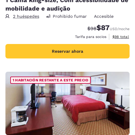
mobilidade e audição
2 huéspedes
Prohibido fumar
Accesible
$87
Precio tachado:
Precio con desc
$98
USD
/noche
Ver detalles
Tarifa para socios
$98
total
Reservar ahora
1 HABITACIÓN RESTANTE A ESTE PRECIO