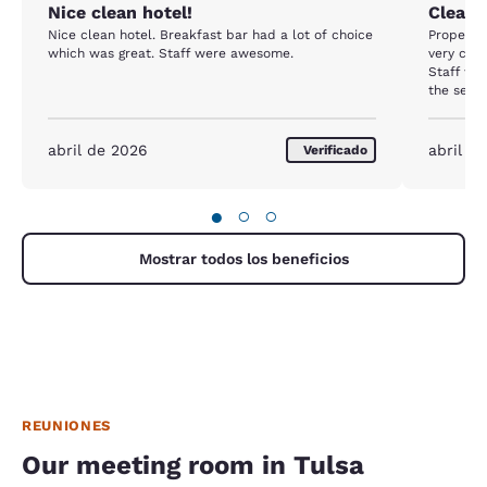
Nice clean hotel!
Clean &
Nice clean hotel. Breakfast bar had a lot of choice
Property 
which was great. Staff were awesome.
very com
Staff was
the seaso
We will d
abril de 2026
abril d
Verificado
●
○
○
Mostrar todos los beneficios
REUNIONES
Our meeting room in Tulsa