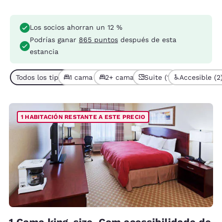
Los socios ahorran un 12 %
Podrías ganar
865 puntos
después de esta
estancia
Todos los tipos de habitación (4)
1 cama (3)
2+ camas (1)
Suite (1)
Accesible (2
1 HABITACIÓN RESTANTE A ESTE PRECIO
1 Cama king-size, Com acessibilidade de