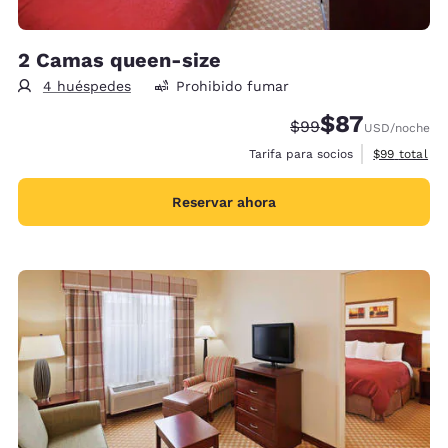
2 Camas queen-size
4 huéspedes
Prohibido fumar
$87
Precio tachado:
Precio con desc
$99
USD
/noche
Ver detalles
Tarifa para socios
$99
total
Reservar ahora