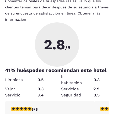
Comentarios reales de huéspedes reales; ve lo que los
clientes tenían para decir después de su estancia a través
de su encuesta de satisfacción en línea.
Obtener más
información
2.8
/5
41
% huéspedes recomiendan este hotel
la
Limpieza
3.5
3.3
habitación
Valor
3.3
Servicios
2.9
Servicio
3.4
Seguridad
3.5
calificación de 5 estrellas. Excepcional. 1 reseña
calificac
5/5