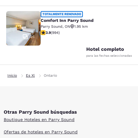
Comfort Inn Parry Sound
TOTALMENTE RENOVADO
Comfort Inn Parry Sound
Parry Sound
,
ON
1.95 km
calificación de 3.92 estrellas. Bueno. 994 reseñas
3.9
(
994
)
25
Hotel completo
para las fechas seleccionadas
Inicio
Es Xl
Ontario
Otras Parry Sound búsquedas
Boutique Hoteles en Parry Sound
Ofertas de hoteles en Parry Sound