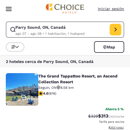
Carga completa
Pasar A Contenido Principal
Iniciar sesión
Parry Sound, ON, Canadá
Modificar la búsqueda de Parry Sound, ON, Canadá. Fecha de check-in 
ago 07 - ago 08
•
1 habitación, 1 huésped
Map
Ordenar y filtrar
2 hoteles cerca de Parry Sound, ON, Canadá
The Grand Tappattoo Resort, an Ascend
The Grand Tappattoo Resort, an Asc
Collection Resort
Seguin
,
ON
8.58 km
calificación de 4 estrellas. Muy bueno. 616 reseñas
4.0
(
616
)
63
Ahorra 5 %
$313
Precio tachado:
Precio con desc
$329
CAD
/noche
Tarifa para socios
Ver detalles de
$353
total