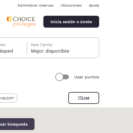
Administrar reservas
Ubicaciones
Ayuda
Inicia sesión o únete
des
Rate (Tarifa)
ión, 1 huésped
Mejor disponible
Usar puntos
ina
Precio
List
izar búsqueda