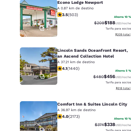
Econo Lodge Newport
A 0.87 km de destino
calificación de 3.45 estrellas. Bueno
3.5
(
503
)
Ahorra 10 %
$188
Precio tachado:
Precio con d
$209
USD
/noche
28
Tarifa para socios
Ver detalle
$209
total
Lincoln Sands Oceanfront Resort,
an Ascend Collection Hotel
A 37.21 km de destino
calificación de 4.14 estrellas. Muy 
4.1
(
1440
)
Ahorra 5 %
47
$456
Precio tachado:
Precio con d
$480
USD
/noche
Tarifa para socios
Ver detall
$518
total
Comfort Inn & Suites Lincoln City
A 36.97 km de destino
calificación de 4.04 estrellas. Muy 
4.0
(
2173
)
Ahorra 10 %
$338
Precio tachado:
Precio con d
$374
USD
/noche
37
Tarifa para socios