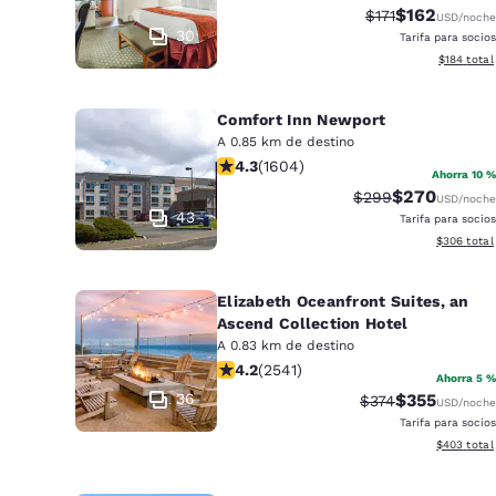
Canada
$162
Precio tachado:
Precio con d
$171
USD
/noche
Français
30
Tarifa para socios
Ver detall
$184
total
Europa
Deutschla
Comfort Inn Newport
Deutsch
A 0.85 km de destino
calificación de 4.31 estrellas. Excel
4.3
(
1604
)
Ahorra 10 %
Spain
$270
Precio tachado:
Precio con d
$299
English
USD
/noche
43
Tarifa para socios
Ver detalle
$306
total
Ireland
English
Elizabeth Oceanfront Suites, an
United Ki
Ascend Collection Hotel
English
A 0.83 km de destino
calificación de 4.19 estrellas. Muy b
4.2
(
2541
)
Ahorra 5 %
Asia-Pacífico
36
$355
Precio tachado:
Precio con d
$374
USD
/noche
Tarifa para socios
Australia
Ver detalle
$403
total
English