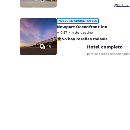
Ver detalle
$383
total
NUEVO EN CHOICE HOTELS
Newport Oceanfront Inn
A 0.87 km de destino
No hay reseñas todavía
No hay reseñas todavía
19
Hotel completo
para las fechas seleccionadas