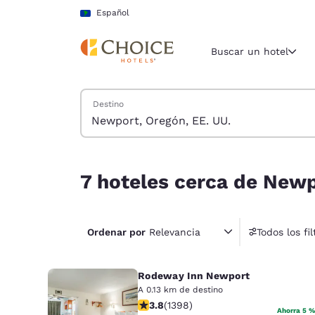
Carga completa
Pasar A Contenido Principal
Español
Buscar un hotel
Buscar hoteles
Destino
Región y ubicac
América La
Español
7 hoteles cerca de Newport, Oregón, EE. UU.
Selecciona t
7 hoteles cerca de Newp
América
United Sta
Ordenar por
Relevancia
Todos los fil
English
América L
Rodeway Inn Newport
Português
A 0.13 km de destino
calificación de 3.84 estrellas. Bueno
3.8
(
1398
)
Ahorra 5 %