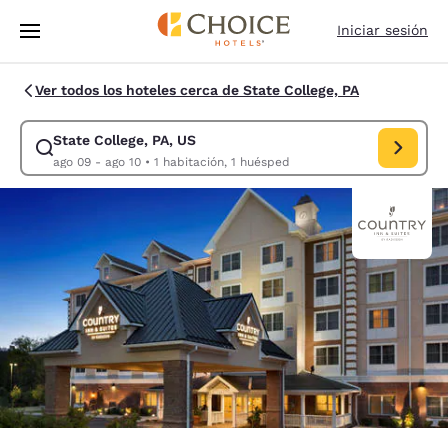
Carga completa
Pasar A Contenido Principal
Iniciar sesión
Ver todos los hoteles cerca de State College, PA
State College, PA, US
Modificar la búsqueda de State College, PA, US. Fecha de check-in ago
ago 09 - ago 10
•
1 habitación, 1 huésped