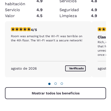
4.9
Servicios
4.8
habitación
Servicio
4.9
Seguridad
4.9
Valor
4.5
Limpieza
4.9
calificación de 4 estrellas. Muy bueno. 1 reseña
calificac
4/5
Room was amazing but the WI-FI was terrible on
Classy
the 4th floor. The WI-FI wasn't a secure network!
Rich, classy a
that hid
unnecess
once open. And why would the cabinet, 
and micr
When you 
microwave
agosto de 2026
agosto 
Verificado
hazard i
behind y
egress in emerge
●
○
○
above ave
Mostrar todos los beneficios