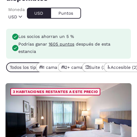
Moneda
USD
Puntos
USD
Los socios ahorran un 5 %
Podrías ganar
1605 puntos
después de esta
estancia
Todos los tipos de habitación (6)
1 cama (3)
2+ camas (3)
Suite (3)
Accesible (2
3 HABITACIONES RESTANTES A ESTE PRECIO