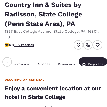
Country Inn & Suites by
Radisson, State College
(Penn State Area), PA
1357 East College Avenue
,
State College
,
PA
,
16801
,
US
calificación de 4.76 estrellas. Excepcional.
4.8
652 reseñas
n
Información
Reseñas
Reuniones
Paquetes
DESCRIPCIÓN GENERAL
Enjoy a convenient location at our
hotel in State College