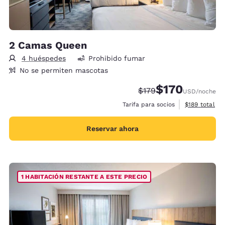
2 Camas Queen
4 huéspedes
Prohibido fumar
No se permiten mascotas
$170
Precio tachado:
Precio con descu
$179
USD
/noche
Ver detalles 
Tarifa para socios
$189
total
Reservar ahora
1 HABITACIÓN RESTANTE A ESTE PRECIO