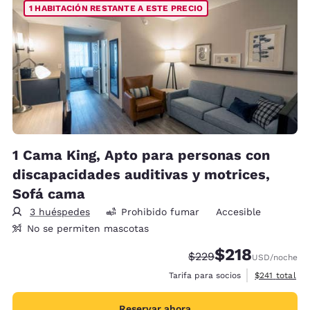
1 HABITACIÓN RESTANTE A ESTE PRECIO
1 Cama King, Apto para personas con
discapacidades auditivas y motrices,
Sofá cama
3 huéspedes
Prohibido fumar
Accesible
No se permiten mascotas
$218
Precio tachado:
Precio con descu
$229
USD
/noche
Ver detalles 
Tarifa para socios
$241
total
Reservar ahora