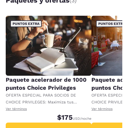
Paquetes y ofertas
(3)
PUNTOS EXTRA
PUNTOS EXTRA
Paquete acelerador de 1000
Paquete ace
puntos Choice Privileges
puntos Choic
OFERTA ESPECIAL PARA SOCIOS DE
OFERTA ESPECIAL
CHOICE PRIVILEGES: Maximiza tus
CHOICE PRIVILEGE
recompensas al recibir 1000 puntos
recompensas al re
Ver términos
Ver términos
adicionales por noche.
$175
adicionales por no
USD
/noche