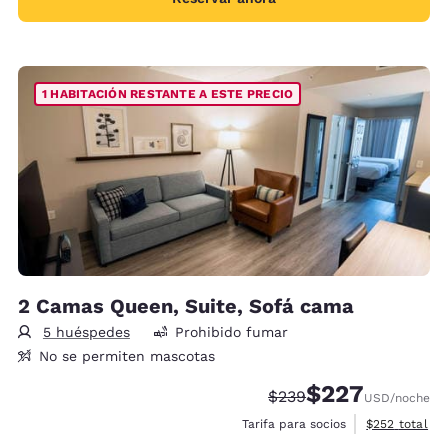
1 HABITACIÓN RESTANTE A ESTE PRECIO
2 Camas Queen, Suite, Sofá cama
5 huéspedes
Prohibido fumar
No se permiten mascotas
$227
Precio tachado:
Precio con descue
$239
USD
/noche
Ver detalles 
Tarifa para socios
$252
total