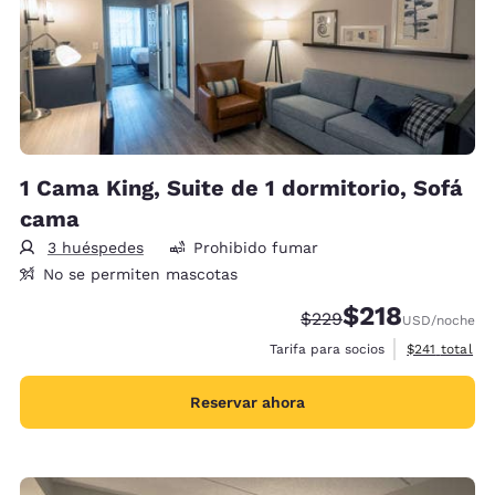
1 Cama King, Suite de 1 dormitorio, Sofá
cama
3 huéspedes
Prohibido fumar
No se permiten mascotas
$218
Precio tachado:
Precio con descu
$229
USD
/noche
Ver detalles 
Tarifa para socios
$241
total
Reservar ahora