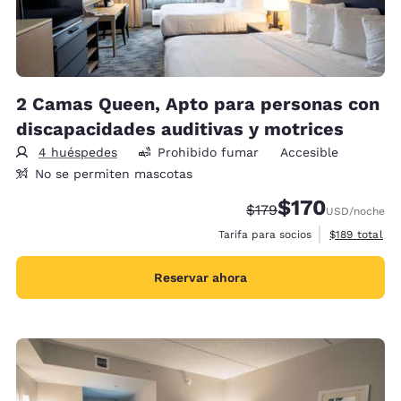
2 Camas Queen, Apto para personas con
discapacidades auditivas y motrices
4 huéspedes
Prohibido fumar
Accesible
No se permiten mascotas
$170
Precio tachado:
Precio con descu
$179
USD
/noche
Ver detalles 
Tarifa para socios
$189
total
Reservar ahora