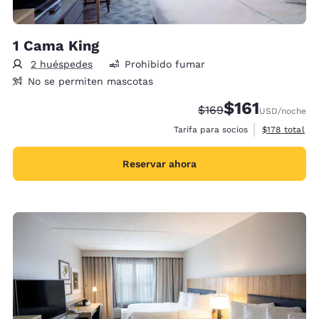
1 Cama King
2 huéspedes
Prohibido fumar
No se permiten mascotas
$161
Precio tachado:
Precio con descu
$169
USD
/noche
Ver detalles 
Tarifa para socios
$178
total
Reservar ahora