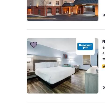
D
R
4
A
c
D