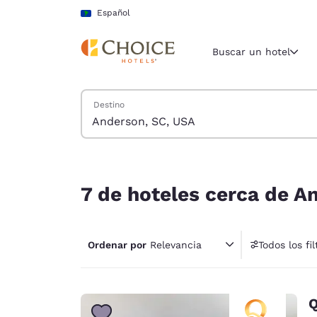
Carga completa
Pasar A Contenido Principal
Español
Buscar un hotel
Buscar hoteles
Destino
Región y ubicac
América La
Español
7 de hoteles cerca de Anderson, SC, USA coincid
Selecciona t
7 de hoteles cerca de An
América
United Sta
English
Ordenar por
Relevancia
Todos los fil
1 fil
América L
Português
Q