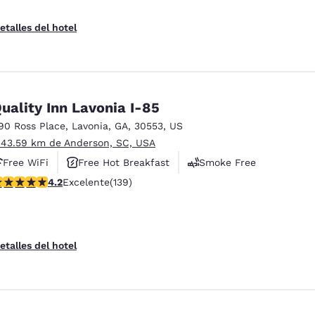
etalles del hotel
uality Inn Lavonia I-85
90 Ross Place
,
Lavonia
,
GA
,
30553
,
US
 43.59 km de Anderson, SC, USA
Free WiFi
Free Hot Breakfast
Smoke Free
alificación de 4.24 estrellas. Excelente. 139 reseñas
4.2
Excelente
(139)
etalles del hotel