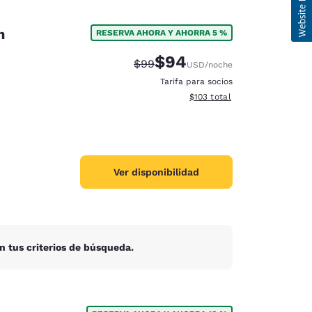
n
RESERVA AHORA Y AHORRA 5 %
$94
Precio tachado:
Precio con descuento:
$99
USD
/noche
Tarifa para socios
Ver detalles del total estima
$103
total
Ver disponibilidad
n tus criterios de búsqueda.