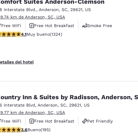
omfort Suites Anderson-Clemson
18 Interstate Blvd.
,
Anderson
,
SC
,
29621
,
US
 9.74 km de Anderson, SC, USA
Free WiFi
Free Hot Breakfast
Smoke Free
alificación de 4.14 estrellas. Muy bueno. 1324 reseñas
4.1
Muy bueno
(1324)
etalles del hotel
ountry Inn & Suites by Radisson, Anderson, 
16 Interstate Blvd
,
Anderson
,
SC
,
29621
,
US
 9.77 km de Anderson, SC, USA
Free WiFi
Free Hot Breakfast
Pet Friendly
alificación de 3.58 estrellas. Bueno. 195 reseñas
3.6
Bueno
(195)