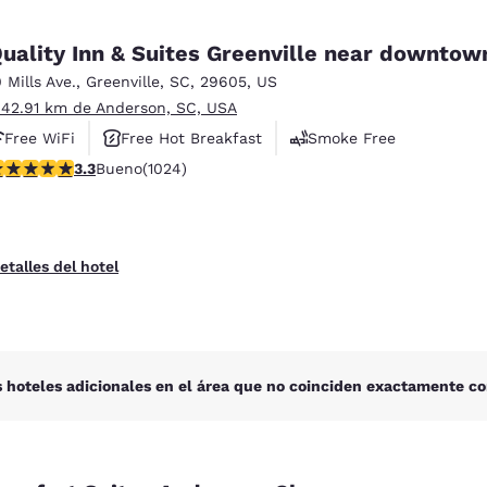
uality Inn & Suites Greenville near downtow
0 Mills Ave.
,
Greenville
,
SC
,
29605
,
US
 42.91 km de Anderson, SC, USA
Free WiFi
Free Hot Breakfast
Smoke Free
alificación de 3.31 estrellas. Bueno. 1024 reseñas
3.3
Bueno
(1024)
etalles del hotel
 hoteles adicionales en el área que no coinciden exactamente co