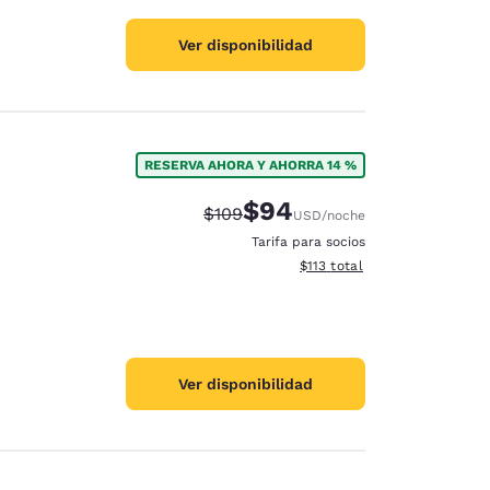
Ver disponibilidad
RESERVA AHORA Y AHORRA 14 %
$94
Precio tachado:
Precio con descuento:
$109
USD
/noche
Tarifa para socios
Ver detalles del total estima
$113
total
Ver disponibilidad