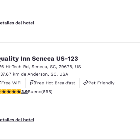
etalles del hotel
uality Inn Seneca US-123
26 Hi-Tech Rd
,
Seneca
,
SC
,
29678
,
US
 37.67 km de Anderson, SC, USA
Free WiFi
Free Hot Breakfast
Pet Friendly
alificación de 3.85 estrellas. Bueno. 695 reseñas
3.9
Bueno
(695)
etalles del hotel