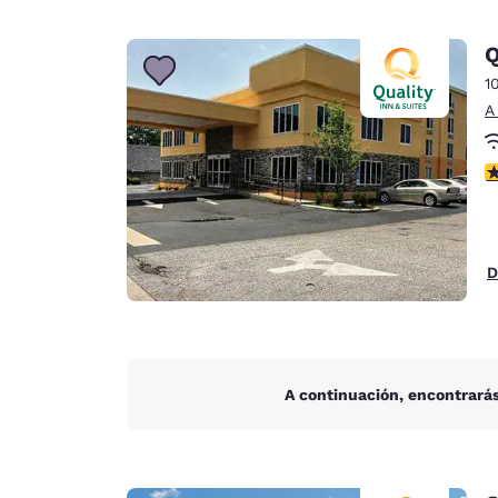
Q
1
A
c
D
A continuación, encontrarás