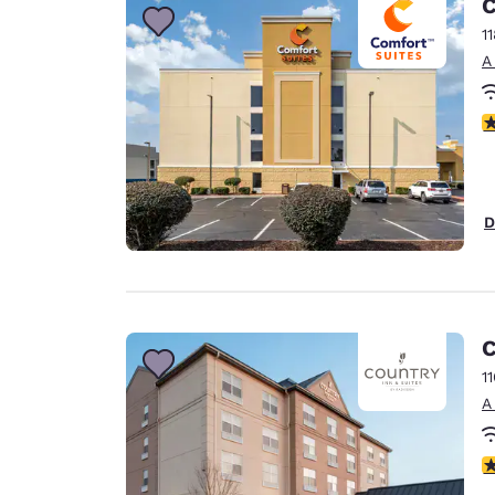
C
1
A
c
D
C
1
A
c