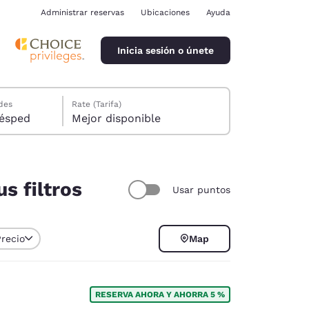
Administrar reservas
Ubicaciones
Ayuda
Inicia sesión o únete
des
Rate (Tarifa)
ión, 1 huésped
Mejor disponible
s filtros
Usar puntos
ina
Precio
Map
RESERVA AHORA Y AHORRA 5 %