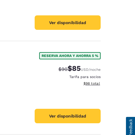
Ver disponibilidad
RESERVA AHORA Y AHORRA 5 %
$85
Precio tachado:
Precio con descuento:
$90
USD
/noche
Tarifa para socios
Ver detalles del total estim
$98
total
Ver disponibilidad