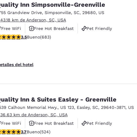
uality Inn Simpsonville-Greenville
755 Grandview Drive
,
Simpsonville
,
SC
,
29680
,
US
 43.18 km de Anderson, SC, USA
Free WiFi
Free Hot Breakfast
Pet Friendly
alificación de 3.52 estrellas. Bueno. 683 reseñas
3.5
Bueno
(683)
etalles del hotel
uality Inn & Suites Easley - Greenville
539 Calhoun Memorial Hwy.
,
US 123
,
Easley
,
SC
,
29640-3871
,
US
 36.63 km de Anderson, SC, USA
Free WiFi
Free Hot Breakfast
Pet Friendly
alificación de 3.7 estrellas. Bueno. 524 reseñas
3.7
Bueno
(524)