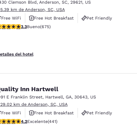
México
Mexico
430 Clemson Blvd
,
Anderson
,
SC
,
29621
,
US
Español
English
 5.39 km de Anderson, SC, USA
Free WiFi
Free Hot Breakfast
Pet Friendly
alificación de 3.34 estrellas. Bueno. 675 reseñas
3.3
Bueno
(675)
nd
Germany
España
English
Español
France
France
etalles del hotel
Français
English
Italia
Italy
Italiano
English
uality Inn Hartwell
ngdom
091 E Franklin Street
,
Hartwell
,
GA
,
30643
,
US
 29.02 km de Anderson, SC, USA
Free WiFi
Free Hot Breakfast
Pet Friendly
India
New Zealan
alificación de 4.2 estrellas. Excelente. 441 reseñas
4.2
Excelente
(441)
English
English