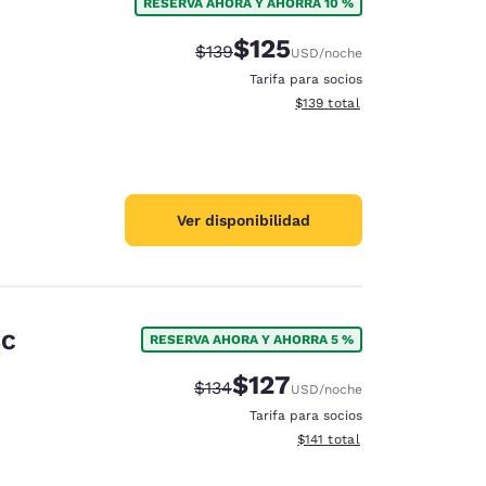
RESERVA AHORA Y AHORRA 10 %
$125
Precio tachado:
Precio con descuento:
$139
USD
/noche
Tarifa para socios
Ver detalles del total estima
$139
total
Ver disponibilidad
SC
RESERVA AHORA Y AHORRA 5 %
$127
Precio tachado:
Precio con descuento:
$134
USD
/noche
Tarifa para socios
Ver detalles del total estima
$141
total