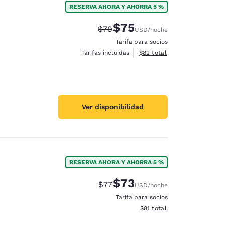
RESERVA AHORA Y AHORRA 5 %
$75
Precio tachado:
Precio con descuento:
$79
USD
/noche
Tarifa para socios
Ver detalles del total estim
Tarifas incluidas
$82
total
Ver disponibilidad
RESERVA AHORA Y AHORRA 5 %
$73
Precio tachado:
Precio con descuento:
$77
USD
/noche
Tarifa para socios
Ver detalles del total estim
$81
total