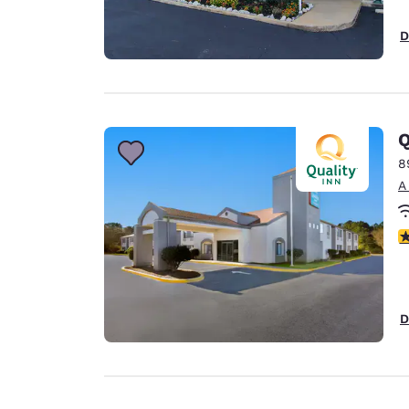
D
Q
8
A
c
D