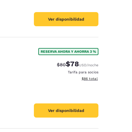
Ver disponibilidad
RESERVA AHORA Y AHORRA 3 %
$78
Precio tachado:
Precio con descuento:
$80
USD
/noche
Tarifa para socios
Ver detalles del total estim
$86
total
Ver disponibilidad