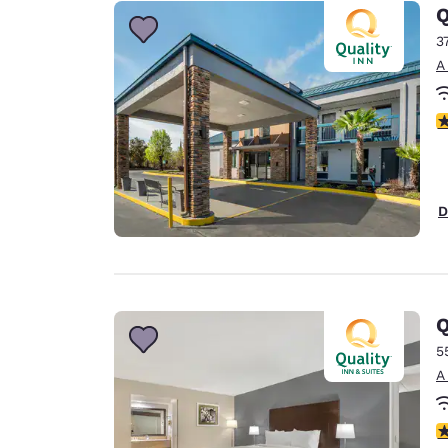
Q
3
A
c
D
Q
5
A
c