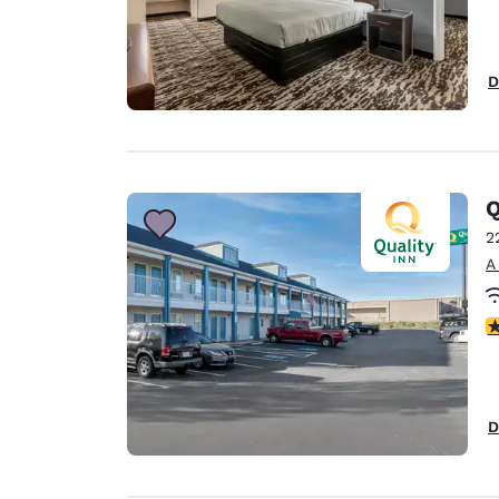
D
Q
2
A
c
D