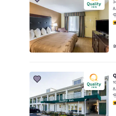
Canada
3
Français
A
Europa
c
Deutschla
Deutsch
Spain
D
English
Ireland
English
Q
United Ki
English
1
A
Asia-Pacífico
Australia
c
English