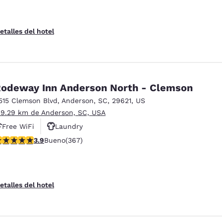
etalles del hotel
odeway Inn Anderson North - Clemson
515 Clemson Blvd
,
Anderson
,
SC
,
29621
,
US
 9.29 km de Anderson, SC, USA
Free WiFi
Laundry
alificación de 3.85 estrellas. Bueno. 367 reseñas
3.9
Bueno
(367)
etalles del hotel