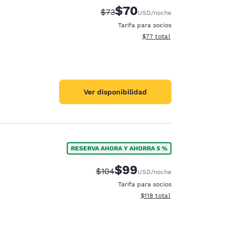
$70
Precio tachado:
Precio con descuento:
$73
USD
/noche
Tarifa para socios
Ver detalles del total estim
$77
total
Ver disponibilidad
RESERVA AHORA Y AHORRA 5 %
$99
Precio tachado:
Precio con descuento:
$104
USD
/noche
Tarifa para socios
Ver detalles del total estima
$118
total
d