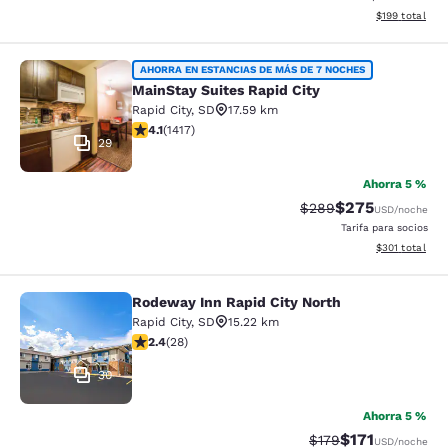
Ver detalles d
$199
total
MainStay Suites Rapid City
AHORRA EN ESTANCIAS DE MÁS DE 7 NOCHES
MainStay Suites Rapid City
Rapid City
,
SD
17.59 km
calificación de 4.12 estrellas. Muy bueno. 1417 reseñas
4.1
(
1417
)
29
Ahorra 5 %
$275
Precio tachado:
Precio con desc
$289
USD
/noche
Tarifa para socios
Ver detalles d
$301
total
Rodeway Inn Rapid City North
Rodeway Inn Rapid City North
Rapid City
,
SD
15.22 km
calificación de 2.43 estrellas. Feria. 28 reseñas
2.4
(
28
)
30
Ahorra 5 %
$171
Precio tachado:
Precio con des
$179
USD
/noche