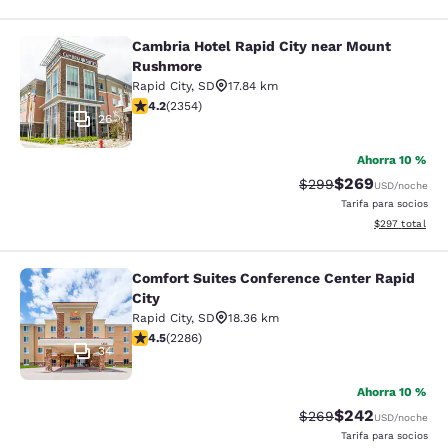
Cambria Hotel Rapid City near Mount
Cambria Hotel Rapid City near Mou
Rushmore
Rapid City
,
SD
17.84 km
calificación de 4.19 estrellas. Muy bueno. 2354 reseña
4.2
(
2354
)
26
Ahorra 10 %
$269
Precio tachado:
Precio con desc
$299
USD
/noche
Tarifa para socios
Ver detalles de
$297
total
Comfort Suites Conference Center Rapid
Comfort Suites Conference Center R
City
Rapid City
,
SD
18.36 km
calificación de 4.55 estrellas. Excelente. 2286 reseña
4.5
(
2286
)
34
Ahorra 10 %
$242
Precio tachado:
Precio con desc
$269
USD
/noche
Tarifa para socios