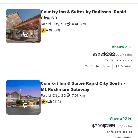
Country Inn & Suites by Radisson, Rapid
Country Inn & Suites by Radisson, Ra
City, SD
Rapid City
,
SD
14.46 km
calificación de 4.33 estrellas. Excelente. 589 reseñas
4.3
(
589
)
15
Ahorra 7 %
$282
Precio tachado:
Precio con desc
$303
USD
/noche
Tarifa para socios
Ver detalles d
Tarifas incluidas
$310
total
Comfort Inn & Suites Rapid City South -
Comfort Inn & Suites Rapid City S
Mt Rushmore Gateway
Rapid City
,
SD
17.01 km
calificación de 4.34 estrellas. Excelente. 2113 reseñas
4.3
(
2113
)
41
Ahorra 10 %
$269
Precio tachado:
Precio con desc
$299
USD
/noche
Tarifa para socios
Ver detalles de
$297
total