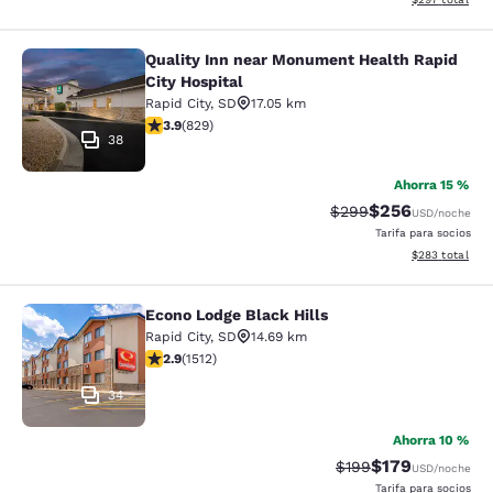
Quality Inn near Monument Health Rapid
Quality Inn near Monument Health R
City Hospital
Rapid City
,
SD
17.05 km
calificación de 3.92 estrellas. Bueno. 829 reseñas
3.9
(
829
)
38
Ahorra 15 %
$256
Precio tachado:
Precio con desc
$299
USD
/noche
Tarifa para socios
Ver detalles de
$283
total
Econo Lodge Black Hills
Econo Lodge Black Hills
Rapid City
,
SD
14.69 km
calificación de 2.92 estrellas. Feria. 1512 reseñas
2.9
(
1512
)
34
Ahorra 10 %
$179
Precio tachado:
Precio con desc
$199
USD
/noche
Tarifa para socios