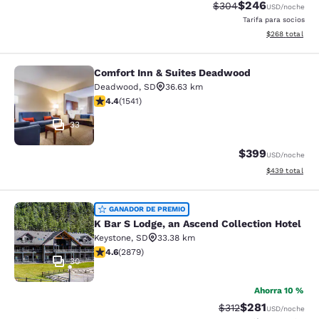
$246
Precio tachado:
Precio con desc
$304
USD
/noche
Tarifa para socios
Ver detalles de
$268
total
Comfort Inn & Suites Deadwood
Comfort Inn & Suites Deadwood
Deadwood
,
SD
36.63 km
calificación de 4.43 estrellas. Excelente. 1541 reseñas
4.4
(
1541
)
33
$399
USD
/noche
Ver detalles de
$439
total
K Bar S Lodge, an Ascend Collection
GANADOR DE PREMIO
K Bar S Lodge, an Ascend Collection Hotel
Keystone
,
SD
33.38 km
calificación de 4.64 estrellas. Excepcional. 2879 rese
4.6
(
2879
)
30
Ahorra 10 %
$281
Precio tachado:
Precio con desc
$312
USD
/noche