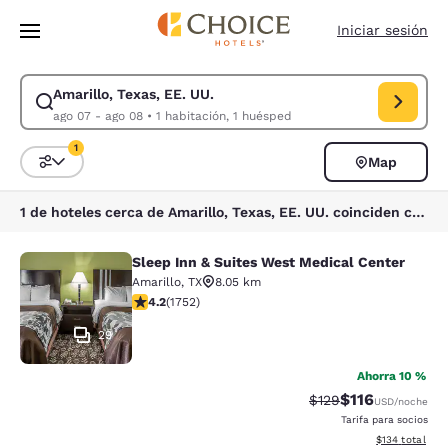
Carga completa
Pasar A Contenido Principal
Iniciar sesión
Amarillo, Texas, EE. UU.
Modificar la búsqueda de Amarillo, Texas, EE. UU.. Fecha de check-in 
ago 07 - ago 08
•
1 habitación, 1 huésped
1
Map
Ordenar y filtrar
1 filtro seleccionado actualmente
1 de hoteles cerca de Amarillo, Texas, EE. UU. coinciden con tus filtros
Sleep Inn & Suites West Medical Center
Sleep Inn & Suites West Medical Ce
Amarillo
,
TX
8.05 km
calificación de 4.19 estrellas. Muy bueno. 1752 reseña
4.2
(
1752
)
29
Ahorra 10 %
$116
Precio tachado:
Precio con des
$129
USD
/noche
Tarifa para socios
Ver detalles d
$134
total