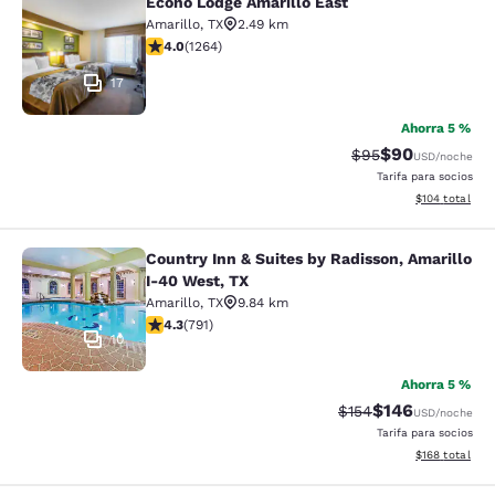
Econo Lodge Amarillo East
Econo Lodge Amarillo East
Amarillo
,
TX
2.49 km
calificación de 3.98 estrellas. Bueno. 1264 reseñas
4.0
(
1264
)
17
Ahorra 5 %
$90
Precio tachado:
Precio con des
$95
USD
/noche
Tarifa para socios
Ver detalles d
$104
total
Country Inn & Suites by Radisson, Amarillo
Country Inn & Suites by Radisson, A
I-40 West, TX
Amarillo
,
TX
9.84 km
calificación de 4.32 estrellas. Excelente. 791 reseñas
4.3
(
791
)
10
Ahorra 5 %
$146
Precio tachado:
Precio con desc
$154
USD
/noche
Tarifa para socios
Ver detalles d
$168
total