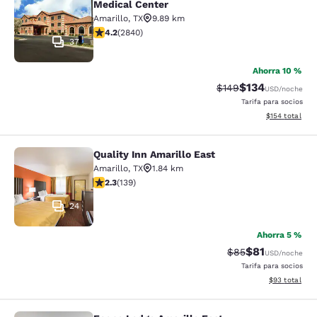
Medical Center
Amarillo
,
TX
9.89 km
calificación de 4.18 estrellas. Muy bueno. 2840 reseña
4.2
(
2840
)
37
Ahorra 10 %
$134
Precio tachado:
Precio con desc
$149
USD
/noche
Tarifa para socios
Ver detalles d
$154
total
Quality Inn Amarillo East
Quality Inn Amarillo East
Amarillo
,
TX
1.84 km
calificación de 2.32 estrellas. Feria. 139 reseñas
2.3
(
139
)
24
Ahorra 5 %
$81
Precio tachado:
Precio con de
$85
USD
/noche
Tarifa para socios
Ver detalles d
$93
total