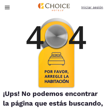
Carga completa
Pasar A Contenido Principal
Iniciar sesión
¡Ups! No podemos encontrar
la página que estás buscando,