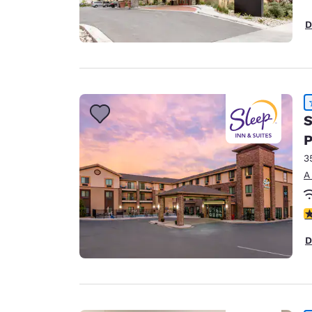
D
S
P
3
A
c
D