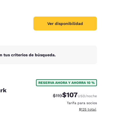
Ver disponibilidad
n tus criterios de búsqueda.
RESERVA AHORA Y AHORRA 10 %
ark
$107
Precio tachado:
Precio con descuento:
$119
USD
/noche
Tarifa para socios
Ver detalles del total estima
$125
total