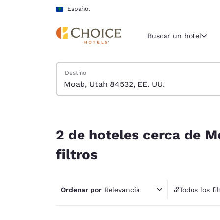
Carga completa
Pasar A Contenido Principal
Español
Buscar un hotel
Buscar hoteles
Destino
Región y ubicac
América La
Español
2 de hoteles cerca de Moab, Utah 84532, EE. UU.
Selecciona t
2 de hoteles cerca de M
América
filtros
United Sta
English
Ordenar por
Relevancia
Todos los fil
América L
1 fil
Português