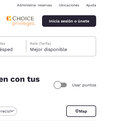
Administrar reservas
Ubicaciones
Ayuda
Inicia sesión o únete
des
Rate (Tarifa)
ión, 1 huésped
Mejor disponible
en con tus
Usar puntos
ina
Precio
Map