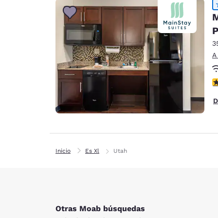
M
P
3
A
c
D
Inicio
Es Xl
Utah
Otras Moab búsquedas