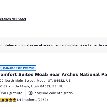
etalles del hotel
 hoteles adicionales en el área que no coinciden exactamente co
GANADOR DE PREMIO
omfort Suites Moab near Arches National P
00 North Main Street
,
Moab
,
UT
,
84532
,
US
 0.67 km de Moab, Utah 84532, EE. UU.
WiFi gratuito
Desayuno caliente gratis
alificación de 4.57 estrellas. Excelente. 2359 reseñas
4.6
Excelente
(2359)
Piscina al aire libre