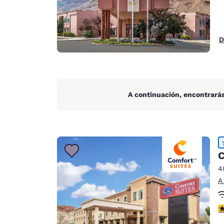
D
A continuación, encontrarás
C
4
A
c