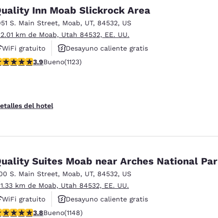
México
Mexico
uality Inn Moab Slickrock Area
Español
English
051 S. Main Street
,
Moab
,
UT
,
84532
,
US
 2.01 km de Moab, Utah 84532, EE. UU.
nd
Germany
España
WiFi gratuito
Desayuno caliente gratis
English
Español
alificación de 3.91 estrellas. Bueno. 1123 reseñas
3.9
Bueno
(1123)
Se aceptan mascotas
France
France
Français
English
etalles del hotel
Italia
Italy
Italiano
English
ngdom
uality Suites Moab near Arches National Pa
00 S. Main Street
,
Moab
,
UT
,
84532
,
US
 1.33 km de Moab, Utah 84532, EE. UU.
India
New Zealan
English
English
WiFi gratuito
Desayuno caliente gratis
alificación de 3.78 estrellas. Bueno. 1148 reseñas
3.8
Bueno
(1148)
Se aceptan mascotas