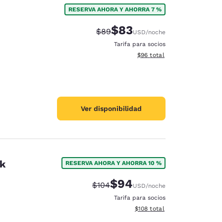
RESERVA AHORA Y AHORRA 7 %
$83
Precio tachado:
Precio con descuento:
$89
USD
/noche
Tarifa para socios
Ver detalles del total estim
$96
total
Ver disponibilidad
rk
RESERVA AHORA Y AHORRA 10 %
$94
Precio tachado:
Precio con descuento:
$104
USD
/noche
d
Tarifa para socios
Ver detalles del total estima
$108
total