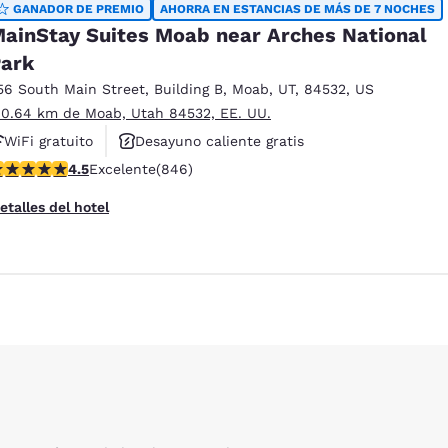
GANADOR DE PREMIO
AHORRA EN ESTANCIAS DE MÁS DE 7 NOCHES
ainStay Suites Moab near Arches National
ark
56 South Main Street
,
Building B
,
Moab
,
UT
,
84532
,
US
 0.64 km de Moab, Utah 84532, EE. UU.
WiFi gratuito
Desayuno caliente gratis
alificación de 4.53 estrellas. Excelente. 846 reseñas
4.5
Excelente
(846)
Piscina al aire libre
etalles del hotel