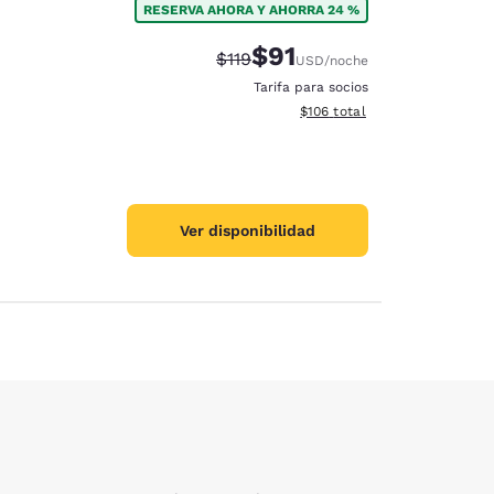
RESERVA AHORA Y AHORRA 24 %
$91
Precio tachado:
Precio con descuento:
$119
USD
/noche
Tarifa para socios
Ver detalles del total estima
$106
total
Ver disponibilidad