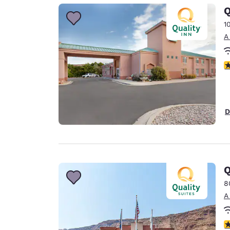
Canada
Q
Français
1
Europa
A
Deutschla
Deutsch
c
Spain
English
D
Ireland
English
United Ki
English
Q
Asia-Pacífico
8
A
Australia
English
c