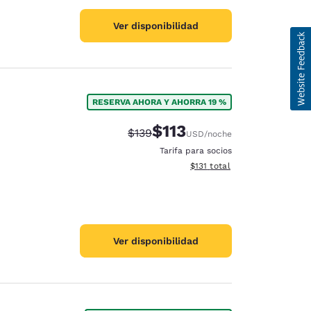
Ver disponibilidad
RESERVA AHORA Y AHORRA 19 %
$113
Precio tachado:
Precio con descuento:
$139
USD
/noche
Tarifa para socios
Ver detalles del total estima
$131
total
Ver disponibilidad