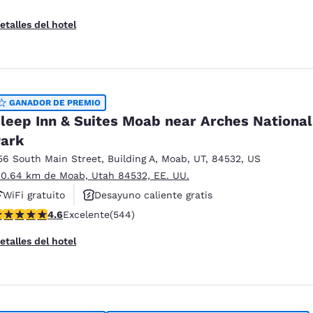
etalles del hotel
GANADOR DE PREMIO
leep Inn & Suites Moab near Arches National
ark
56 South Main Street
,
Building A
,
Moab
,
UT
,
84532
,
US
 0.64 km de Moab, Utah 84532, EE. UU.
WiFi gratuito
Desayuno caliente gratis
alificación de 4.56 estrellas. Excelente. 544 reseñas
4.6
Excelente
(544)
Piscina al aire libre
etalles del hotel