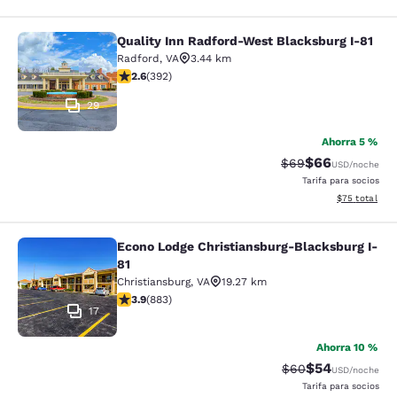
Quality Inn Radford-West Blacksburg I-81
Quality Inn Radford-West Blacksbur
Radford
,
VA
3.44 km
calificación de 2.63 estrellas. Feria. 392 reseñas
2.6
(
392
)
29
Ahorra 5 %
$66
Precio tachado:
Precio con des
$69
USD
/noche
Tarifa para socios
Ver detalles d
$75
total
Econo Lodge Christiansburg-Blacksburg I-
Econo Lodge Christiansburg-Blacksb
81
Christiansburg
,
VA
19.27 km
calificación de 3.88 estrellas. Bueno. 883 reseñas
3.9
(
883
)
17
Ahorra 10 %
$54
Precio tachado:
Precio con des
$60
USD
/noche
Tarifa para socios