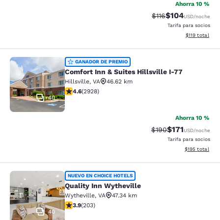
Ahorra 10 %
$104
Precio tachado:
Precio con desc
$116
USD
/noche
Tarifa para socios
Ver detalles d
$119
total
Comfort Inn & Suites Hillsville I-77
GANADOR DE PREMIO
Comfort Inn & Suites Hillsville I-77
Hillsville
,
VA
46.62 km
calificación de 4.6 estrellas. Excepcional. 2928 reseñ
4.6
(
2928
)
40
Ahorra 10 %
$171
Precio tachado:
Precio con des
$190
USD
/noche
Tarifa para socios
Ver detalles d
$195
total
Quality Inn Wytheville
NUEVO EN CHOICE HOTELS
Quality Inn Wytheville
Wytheville
,
VA
47.34 km
calificación de 3.93 estrellas. Bueno. 203 reseñas
3.9
(
203
)
40