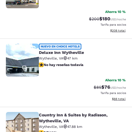
Ahorra 10 %
$180
Precio tachado:
Precio con desc
$200
USD
/noche
Tarifa para socios
Ver detalles de
$208
total
Deluxe Inn Wytheville
NUEVO EN CHOICE HOTELS
Deluxe Inn Wytheville
Wytheville
,
VA
47 km
No hay reseñas todavía
No hay reseñas todavía
12
Ahorra 10 %
$76
Precio tachado:
Precio con des
$85
USD
/noche
Tarifa para socios
Ver detalles d
$88
total
Country Inn & Suites by Radisson,
Country Inn & Suites by Radisson, W
Wytheville, VA
Wytheville
,
VA
47.88 km
calificación de 3.74 estrellas. Bueno. 480 reseñas