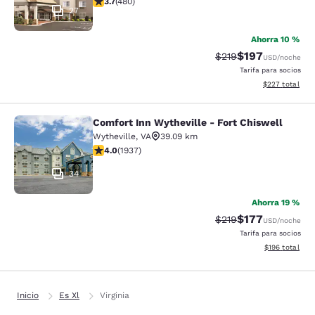
3.7
(
480
)
27
Ahorra 10 %
$197
Precio tachado:
Precio con desc
$219
USD
/noche
Tarifa para socios
Ver detalles de
$227
total
Comfort Inn Wytheville - Fort Chiswell
Comfort Inn Wytheville - Fort Chisw
Wytheville
,
VA
39.09 km
calificación de 3.96 estrellas. Bueno. 1937 reseñas
4.0
(
1937
)
34
Ahorra 19 %
$177
Precio tachado:
Precio con desc
$219
USD
/noche
Tarifa para socios
Ver detalles d
$196
total
Inicio
Es Xl
Virginia