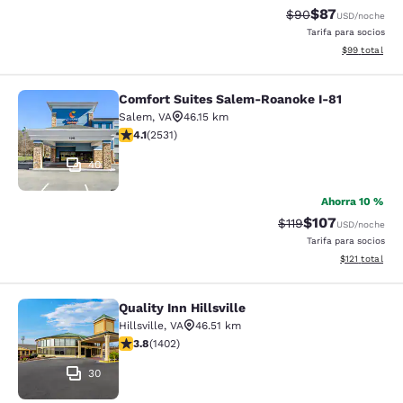
$87
Precio tachado:
Precio con des
$90
USD
/noche
Tarifa para socios
Ver detalles d
$99
total
Comfort Suites Salem-Roanoke I-81
Comfort Suites Salem-Roanoke I-81
Salem
,
VA
46.15 km
calificación de 4.13 estrellas. Muy bueno. 2531 reseña
4.1
(
2531
)
40
Ahorra 10 %
$107
Precio tachado:
Precio con desc
$119
USD
/noche
Tarifa para socios
Ver detalles d
$121
total
Quality Inn Hillsville
Quality Inn Hillsville
Hillsville
,
VA
46.51 km
calificación de 3.8 estrellas. Bueno. 1402 reseñas
3.8
(
1402
)
30