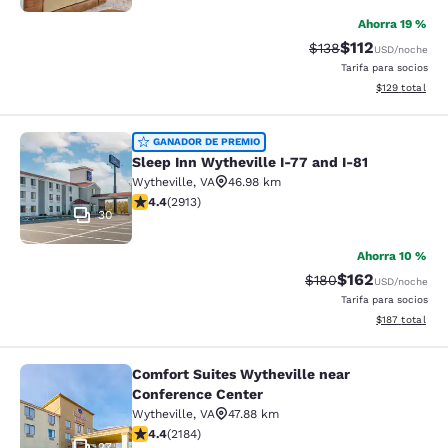
Ahorra 19 %
$112
Precio tachado:
Precio con des
$138
USD
/noche
Tarifa para socios
Ver detalles d
$129
total
Sleep Inn Wytheville I-77 and I-81
GANADOR DE PREMIO
Sleep Inn Wytheville I-77 and I-81
Wytheville
,
VA
46.98 km
calificación de 4.42 estrellas. Excelente. 2913 reseñas
4.4
(
2913
)
30
Ahorra 10 %
$162
Precio tachado:
Precio con desc
$180
USD
/noche
Tarifa para socios
Ver detalles d
$187
total
Comfort Suites Wytheville near
Comfort Suites Wytheville near Con
Conference Center
Wytheville
,
VA
47.88 km
calificación de 4.41 estrellas. Excelente. 2184 reseñas
4.4
(
2184
)
27