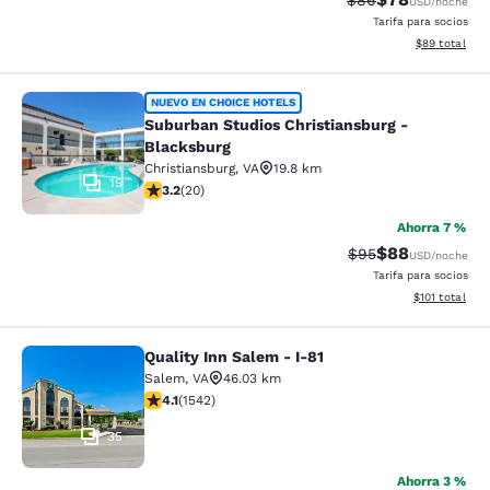
$86
USD
/noche
Tarifa para socios
Ver detalles d
$89
total
Suburban Studios Christiansburg - 
NUEVO EN CHOICE HOTELS
Suburban Studios Christiansburg -
Blacksburg
Christiansburg
,
VA
19.8 km
19
calificación de 3.2 estrellas. Bueno. 20 reseñas
3.2
(
20
)
Ahorra 7 %
$88
Precio tachado:
Precio con des
$95
USD
/noche
Tarifa para socios
Ver detalles d
$101
total
Quality Inn Salem - I-81
Quality Inn Salem - I-81
Salem
,
VA
46.03 km
calificación de 4.07 estrellas. Muy bueno. 1542 reseña
4.1
(
1542
)
35
Ahorra 3 %