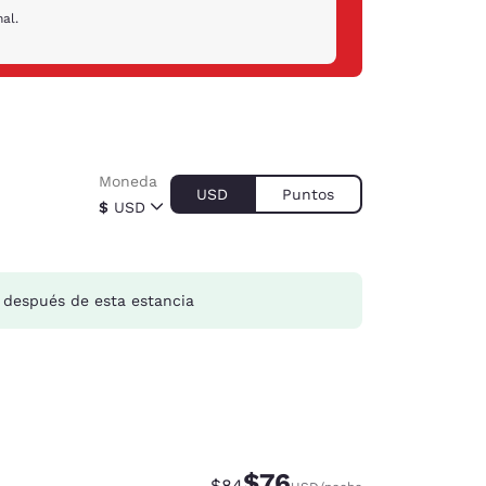
al.
Moneda
USD
Puntos
$
USD
después de esta estancia
$76
Precio tachado:
Precio con descuento:
$84