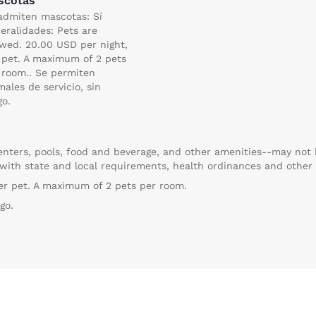
scotas
admiten mascotas: Sí
eralidades: Pets are
owed. 20.00 USD per night,
 pet. A maximum of 2 pets
 room.. Se permiten
males de servicio, sin
go.
enters, pools, food and beverage, and other amenities--may not 
ith state and local requirements, health ordinances and other r
per pet. A maximum of 2 pets per room.
go.