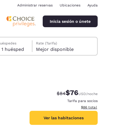
Administrar reservas
Ubicaciones
Ayuda
Inicia sesión o únete
huéspedes
Rate (Tarifa)
1 habitación, 1 huésped
Mejor disponible
$76
Precio tachado:
Precio con descuento:
$84
USD
/noche
ina
Tarifa para socios
Ver detalles del total estim
$86
total
Ver las habitaciones