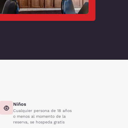
Niños
Cualquier persona de 18 años
o menos al momento de la
reserva, se hospeda gratis