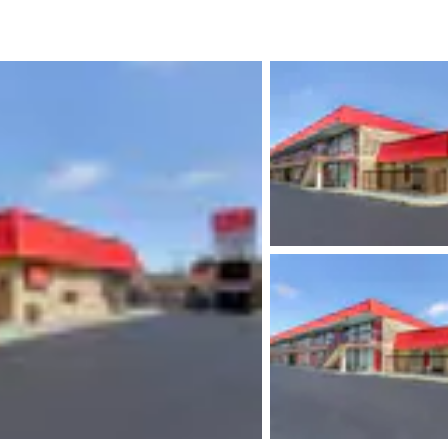
México
Mexico
Español
English
nd
Germany
España
English
Español
France
France
Français
English
Italia
Italy
Italiano
English
ngdom
India
New Zealan
English
English