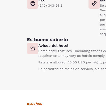
Fax
Ma
(540) 343-2413
Se 
Gen
all
per
per
ani
car
Es bueno saberlo
Avisos del hotel
Some hotel features--including fitness c
requirements may vary as hotels comply w
Pets are allowed. 20.00 USD per night, 
Se permiten animales de servicio, sin car
RESEÑAS