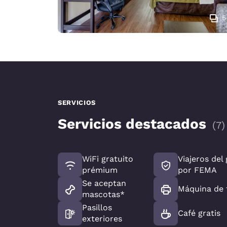
5
SERVICIOS
Servicios destacados
(
7
)
WiFi gratuito
Viajeros del
prémium
por FEMA
Se aceptan
Máquina de 
mascotas*
Pasillos
Café gratis
exteriores