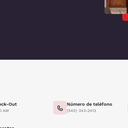
eck-Out
Número de teléfono
00 AM
(540) 343-2413