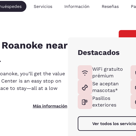
 huéspedes
Servicios
Información
Reseñas
Pa
n Roanoke near
Destacados
l
WiFi gratuito
oanoke, you’ll get the value
prémium
 Center is an easy stop on
Se aceptan
lace to stay—all at a low
mascotas*
Pasillos
exteriores
Más información
Ver todos los servici