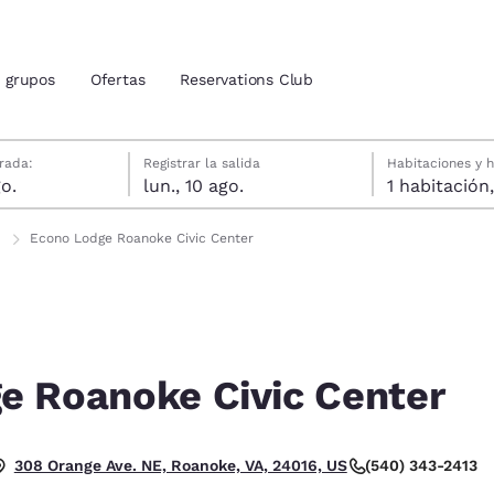
grupos
Ofertas
Reservations Club
agosto
gosto
gosto fecha de check-out seleccionada
agosto fecha de check-in seleccionada
rada:
Registrar la salida
Habitaciones y 
o.
lun., 10 ago.
ión actuales
tina
Econo Lodge Roanoke Civic Center
u idioma preferido
tes
Estados Unidos
América Lat
Español
Español
e Roanoke Civic Center
atina
Latin America
Canada
English
English
 Excelente.
(540) 343-2413
308 Orange Ave. NE, Roanoke, VA, 24016, US