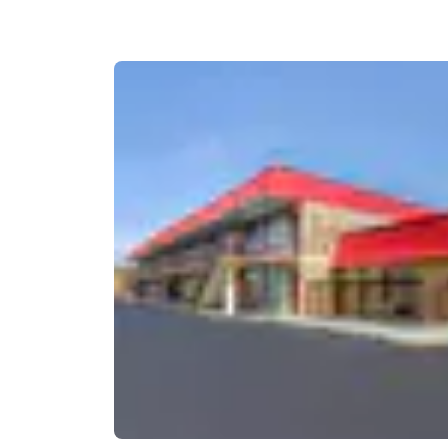
Canada
Français
Europa
Deutschla
Deutsch
Spain
English
Ireland
English
United Ki
English
Asia-Pacífico
Australia
English