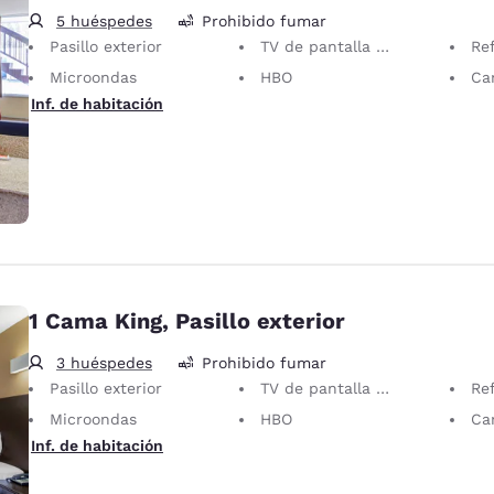
5 huéspedes
Prohibido fumar
Pasillo exterior
TV de pantalla plana
Re
Microondas
HBO
Can
Inf. de habitación
1 Cama King, Pasillo exterior
3 huéspedes
Prohibido fumar
Pasillo exterior
TV de pantalla plana
Re
Microondas
HBO
Can
Inf. de habitación