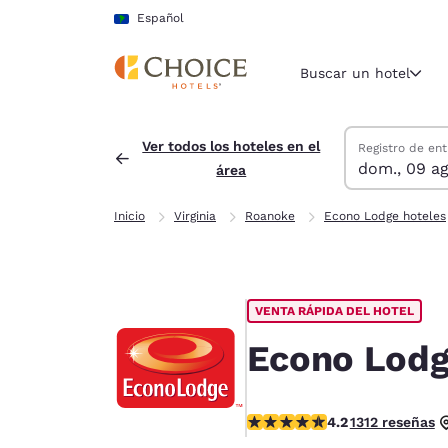
Carga completa
Pasar A Contenido Principal
Español
Buscar un hotel
Buscar hoteles
domingo, 9 de 
lunes, 10 de a
lunes, 10 de a
domingo, 9 de 
Ver todos los hoteles en el
Registro de ent
dom., 09 ag
área
Región y ubicac
América La
Inicio
Virginia
Roanoke
Econo Lodge hoteles
Español
Selecciona t
América
VENTA RÁPIDA DEL HOTEL
United Sta
English
Econo Lodg
América L
Português
calificación de 4.21 estrellas.
4.2
1312 reseñas