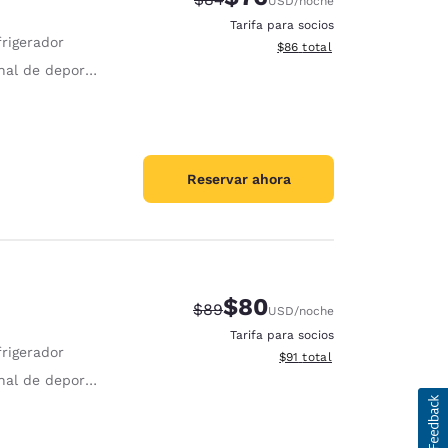
USD
/noche
Tarifa para socios
frigerador
Ver detalles del total estim
$86
total
al de deportes
Reservar ahora
$80
Precio tachado:
Precio con descuento:
$89
USD
/noche
Tarifa para socios
frigerador
Ver detalles del total estim
$91
total
al de deportes