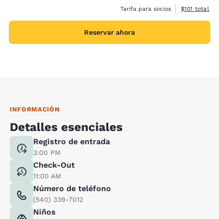
Ver detalles 
Tarifa para socios
$101
total
Reservar ahora
INFORMACIÓN
Detalles esenciales
Registro de entrada
3:00 PM
Check-Out
11:00 AM
Número de teléfono
(540) 339-7012
Niños