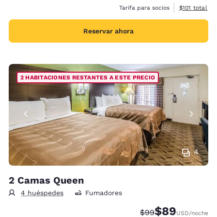
Ver detalles 
Tarifa para socios
$101
total
Reservar ahora
2 HABITACIONES RESTANTES A ESTE PRECIO
4
2 Camas Queen
4 huéspedes
Fumadores
$89
Precio tachado:
Precio con desc
$99
USD
/noche