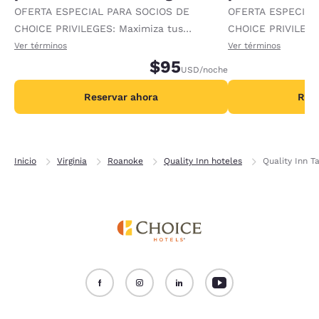
OFERTA ESPECIAL PARA SOCIOS DE
OFERTA ESPECIAL
CHOICE PRIVILEGES: Maximiza tus
CHOICE PRIVILEGE
recompensas al recibir 1000 puntos
recompensas al re
Ver términos
Ver términos
adicionales por noche.
$95
adicionales por no
USD
/noche
Reservar ahora
Rese
Inicio
Virginia
Roanoke
Quality Inn hoteles
Quality Inn 