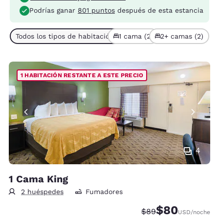
Podrías ganar
801 puntos
después de esta estancia
Todos los tipos de habitación (4)
1 cama (2)
2+ camas (2)
1 HABITACIÓN RESTANTE A ESTE PRECIO
4
1 Cama King
2 huéspedes
Fumadores
$80
Precio tachado:
Precio con desc
$89
USD
/noche