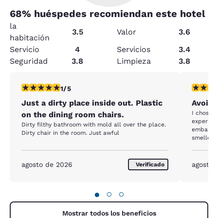
68
% huéspedes recomiendan este hotel
la
3.5
Valor
3.6
habitación
Servicio
4
Servicios
3.4
Seguridad
3.8
Limpieza
3.8
calificación de 1 estrella. Feria. 1 reseña
calificaci
1/5
Just a dirty place inside out. Plastic
Avoid 
I chose t
on the dining room chairs.
experienc
Dirty filthy bathroom with mold all over the place.
embarras
Dirty chair in the room. Just awful
smelled 
cigarette
middle o
the floor
agosto de 2026
agosto 
Verificado
towels w
cold eggs
the point
●
○
○
place, but
feel I re
at all.
Mostrar todos los beneficios