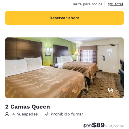
Ver detalles
Tarifa para socios
$91
total
Reservar ahora
4
2 Camas Queen
4 huéspedes
Prohibido fumar
$89
Precio tachado:
Precio con desc
$99
USD
/noche