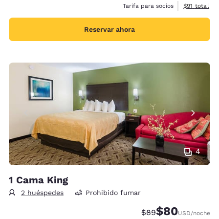
Ver detalles
Tarifa para socios
$91
total
Reservar ahora
4
1 Cama King
2 huéspedes
Prohibido fumar
$80
Precio tachado:
Precio con desc
$89
USD
/noche