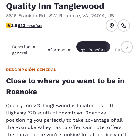
Quality Inn Tanglewood
3816 Franklin Rd., SW
,
Roanoke
,
VA
,
24014
,
US
calificación de 3.65 estrellas. Bueno.
3.6
533 reseñas
Descripción
Información
Reseñas
Paquetes
general
DESCRIPCIÓN GENERAL
Close to where you want to be in
Roanoke
Quality Inn >® Tanglewood is located just off
Highway 220 south of downtown Roanoke,
positioning you perfectly to take advantage of all
the Roanoke Valley has to offer. Our hotel offers
the convenience you’re looking for at a price you’ll