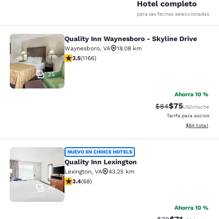
Hotel completo
para las fechas seleccionadas
Quality Inn Waynesboro - Skyline Drive
Quality Inn Waynesboro - Skyline Dr
Waynesboro
,
VA
18.08 km
calificación de 3.49 estrellas. Bueno. 1166 reseñas
3.5
(
1166
)
25
Ahorra 10 %
$75
Precio tachado:
Precio con des
$84
USD
/noche
Tarifa para socios
Ver detalles d
$84
total
Quality Inn Lexington
NUEVO EN CHOICE HOTELS
Quality Inn Lexington
Lexington
,
VA
43.25 km
calificación de 3.38 estrellas. Bueno. 68 reseñas
3.4
(
68
)
40
Ahorra 10 %