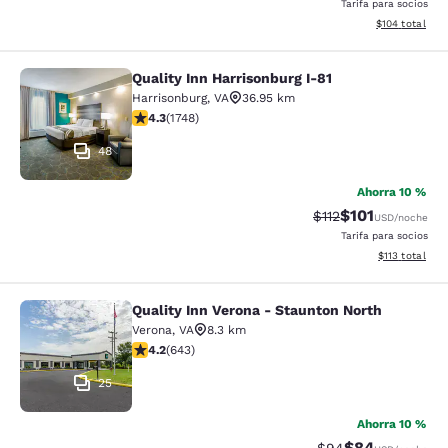
Tarifa para socios
Ver detalles d
$104
total
Quality Inn Harrisonburg I-81
Quality Inn Harrisonburg I-81
Harrisonburg
,
VA
36.95 km
calificación de 4.27 estrellas. Excelente. 1748 reseñas
4.3
(
1748
)
48
Ahorra 10 %
$101
Precio tachado:
Precio con des
$112
USD
/noche
Tarifa para socios
Ver detalles d
$113
total
Quality Inn Verona - Staunton North
Quality Inn Verona - Staunton North
Verona
,
VA
8.3 km
calificación de 4.24 estrellas. Excelente. 643 reseñas
4.2
(
643
)
25
Ahorra 10 %
$84
Precio tachado:
Precio con des