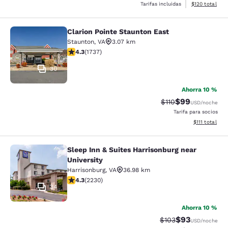
Ver detalles d
Tarifas incluidas
$120
total
Clarion Pointe Staunton East
Clarion Pointe Staunton East
Staunton
,
VA
3.07 km
calificación de 4.3 estrellas. Excelente. 1737 reseñas
4.3
(
1737
)
30
Ahorra 10 %
$99
Precio tachado:
Precio con des
$110
USD
/noche
Tarifa para socios
Ver detalles d
$111
total
Sleep Inn & Suites Harrisonburg near
Sleep Inn & Suites Harrisonburg nea
University
Harrisonburg
,
VA
36.98 km
calificación de 4.28 estrellas. Excelente. 2230 reseña
4.3
(
2230
)
34
Ahorra 10 %
$93
Precio tachado:
Precio con des
$103
USD
/noche