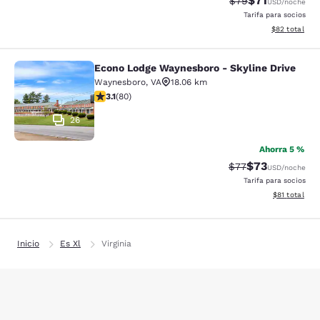
$71
Precio tachado:
Precio con de
$79
USD
/noche
Tarifa para socios
Ver detalles d
$82
total
Econo Lodge Waynesboro - Skyline Drive
Econo Lodge Waynesboro - Skyline 
Waynesboro
,
VA
18.06 km
calificación de 3.11 estrellas. Bueno. 80 reseñas
3.1
(
80
)
26
Ahorra 5 %
$73
Precio tachado:
Precio con des
$77
USD
/noche
Tarifa para socios
Ver detalles 
$81
total
Inicio
Es Xl
Virginia