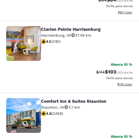
$94
USD
/noche
Tarifa para socios
Ver detalles d
$94
total
Clarion Pointe Harrisonburg
Clarion Pointe Harrisonburg
Harrisonburg
,
VA
37.49 km
calificación de 4.12 estrellas. Muy bueno. 2181 reseñas
4.1
(
2181
)
46
Ahorra 10 %
$103
Precio tachado:
Precio con desc
$114
USD
/noche
Tarifa para socios
Ver detalles d
$116
total
Comfort Inn & Suites Staunton
Comfort Inn & Suites Staunton
Staunton
,
VA
3.7 km
calificación de 3.96 estrellas. Bueno. 2458 reseñas
4.0
(
2458
)
33
Ahorra 10 %