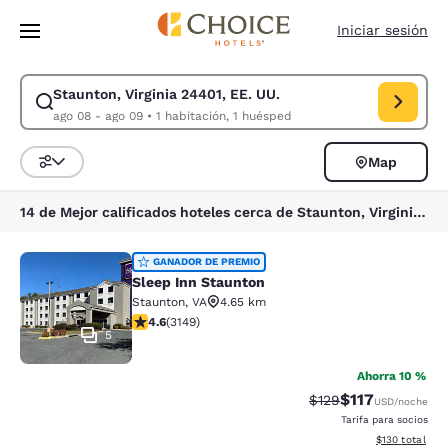
Carga completa
Pasar A Contenido Principal
Iniciar sesión
Staunton, Virginia 24401, EE. UU.
Modificar la búsqueda de Staunton, Virginia 24401, EE. UU.. Fecha de c
ago 08 - ago 09
•
1 habitación, 1 huésped
Map
Ordenar y filtrar
14 de Mejor calificados hoteles cerca de Staunton, Virginia 24401, EE. UU.
Sleep Inn Staunton
GANADOR DE PREMIO
Sleep Inn Staunton
Staunton
,
VA
4.65 km
calificación de 4.57 estrellas. Excelente. 3149 reseñas
4.6
(
3149
)
5
Ahorra 10 %
$117
Precio tachado:
Precio con des
$129
USD
/noche
Tarifa para socios
Ver detalles d
$130
total