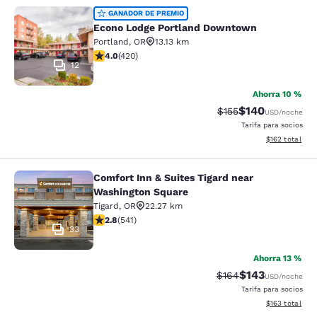
Econo Lodge Portland Downtown
GANADOR DE PREMIO
Econo Lodge Portland Downtown
Portland
,
OR
13.13 km
calificación de 4.02 estrellas. Muy bueno. 420 reseñas
4.0
(
420
)
12
Ahorra 10 %
$140
Precio tachado:
Precio con desc
$155
USD
/noche
Tarifa para socios
Ver detalles d
$162
total
Comfort Inn & Suites Tigard near
Comfort Inn & Suites Tigard near W
Washington Square
Tigard
,
OR
22.27 km
calificación de 2.82 estrellas. Feria. 541 reseñas
2.8
(
541
)
33
Ahorra 13 %
$143
Precio tachado:
Precio con desc
$164
USD
/noche
Tarifa para socios
Ver detalles d
$163
total