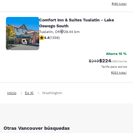
Ver detalles d
$190
total
Comfort Inn & Suites Tualatin - Lake
Comfort Inn & Suites Tualatin - La
Oswego South
Tualatin
,
OR
28.44 km
calificación de 4.38 estrellas. Excelente. 1356 reseñas
4.4
(
1356
)
38
Ahorra 10 %
$224
Precio tachado:
Precio con desc
$249
USD
/noche
Tarifa para socios
Ver detalles de
$253
total
Inicio
Es Xl
Washington
Otras Vancouver búsquedas