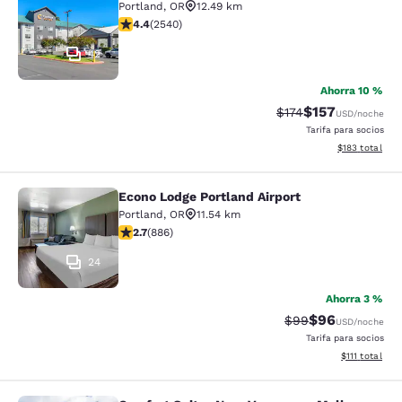
Portland
,
OR
12.49 km
calificación de 4.39 estrellas. Excelente. 2540 reseña
4.4
(
2540
)
42
Ahorra 10 %
$157
Precio tachado:
Precio con desc
$174
USD
/noche
Tarifa para socios
Ver detalles d
$183
total
Econo Lodge Portland Airport
Econo Lodge Portland Airport
Portland
,
OR
11.54 km
calificación de 2.7 estrellas. Feria. 886 reseñas
2.7
(
886
)
24
Ahorra 3 %
$96
Precio tachado:
Precio con des
$99
USD
/noche
Tarifa para socios
Ver detalles d
$111
total