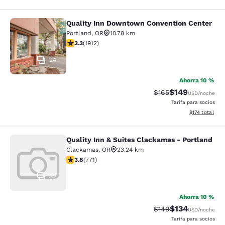
Quality Inn Downtown Convention Center
Quality Inn Downtown Convention C
Portland
,
OR
10.78 km
calificación de 3.29 estrellas. Bueno. 1912 reseñas
3.3
(
1912
)
24
Ahorra 10 %
$149
Precio tachado:
Precio con desc
$165
USD
/noche
Tarifa para socios
Ver detalles d
$174
total
Quality Inn & Suites Clackamas - Portland
Quality Inn & Suites Clackamas - Po
Clackamas
,
OR
23.24 km
calificación de 3.82 estrellas. Bueno. 771 reseñas
3.8
(
771
)
32
Ahorra 10 %
$134
Precio tachado:
Precio con desc
$149
USD
/noche
Tarifa para socios