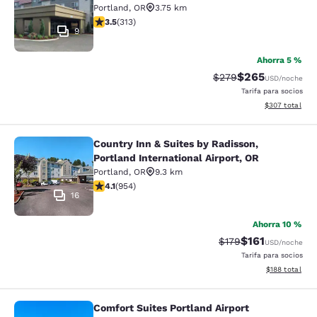
Portland
,
OR
3.75 km
calificación de 3.46 estrellas. Bueno. 313 reseñas
3.5
(
313
)
9
Ahorra 5 %
$265
Precio tachado:
Precio con desc
$279
USD
/noche
Tarifa para socios
Ver detalles de
$307
total
Country Inn & Suites by Radisson,
Country Inn & Suites by Radisson, Po
Portland International Airport, OR
Portland
,
OR
9.3 km
calificación de 4.14 estrellas. Muy bueno. 954 reseñas
4.1
(
954
)
16
Ahorra 10 %
$161
Precio tachado:
Precio con des
$179
USD
/noche
Tarifa para socios
Ver detalles d
$188
total
Comfort Suites Portland Airport
Comfort Suites Portland Airport