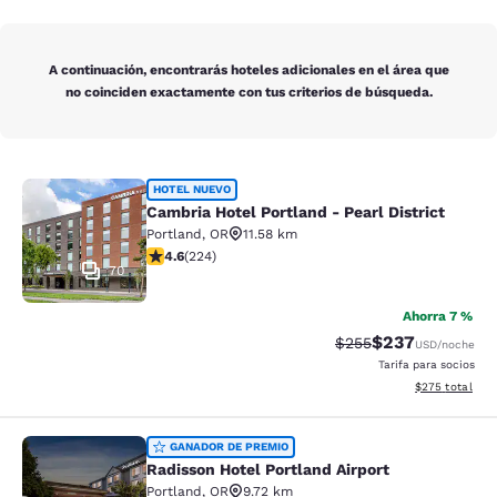
A continuación, encontrarás hoteles adicionales en el área que
no coinciden exactamente con tus criterios de búsqueda.
Cambria Hotel Portland - Pearl Distr
HOTEL NUEVO
Cambria Hotel Portland - Pearl District
Portland
,
OR
11.58 km
calificación de 4.62 estrellas. Excepcional. 224 reseñ
4.6
(
224
)
70
Ahorra 7 %
$237
Precio tachado:
Precio con desc
$255
USD
/noche
Tarifa para socios
Ver detalles de
$275
total
Radisson Hotel Portland Airport
GANADOR DE PREMIO
Radisson Hotel Portland Airport
Portland
,
OR
9.72 km