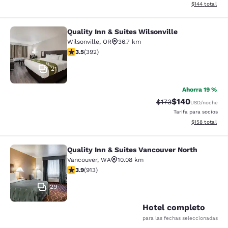
Ver detalles d
$144
total
Quality Inn & Suites Wilsonville
Quality Inn & Suites Wilsonville
Wilsonville
,
OR
36.7 km
calificación de 3.53 estrellas. Bueno. 392 reseñas
3.5
(
392
)
21
Ahorra 19 %
$140
Precio tachado:
Precio con desc
$173
USD
/noche
Tarifa para socios
Ver detalles d
$158
total
Quality Inn & Suites Vancouver North
Quality Inn & Suites Vancouver Nort
Vancouver
,
WA
10.08 km
calificación de 3.94 estrellas. Bueno. 913 reseñas
3.9
(
913
)
29
Hotel completo
para las fechas seleccionadas