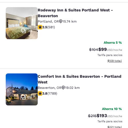
Rodeway Inn & Suites Portland West -
Rodeway Inn & Suites Portland West
Beaverton
Portland
,
OR
15.74 km
calificación de 2.49 estrellas. Feria. 581 reseñas
2.5
(
581
)
30
Ahorra 5 %
$99
Precio tachado:
Precio con des
$104
USD
/noche
Tarifa para socios
Ver detalles d
$109
total
Comfort Inn & Suites Beaverton - Portland
Comfort Inn & Suites Beaverton - P
West
Beaverton
,
OR
19.02 km
calificación de 3.81 estrellas. Bueno. 1789 reseñas
3.8
(
1789
)
26
Ahorra 10 %
$193
Precio tachado:
Precio con desc
$215
USD
/noche
Tarifa para socios
Ver detalles d
$221
total