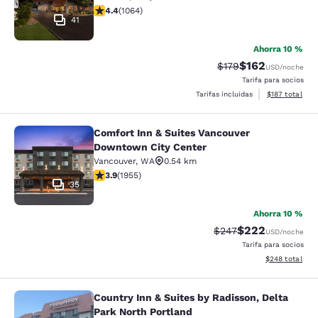
calificación de 4.38 estrellas. Excelente. 1064 reseñas
4.4
(
1064
)
41
Ahorra 10 %
$162
Precio tachado:
Precio con desc
$179
USD
/noche
Tarifa para socios
Ver detalles d
Tarifas incluidas
$187
total
Comfort Inn & Suites Vancouver
Comfort Inn & Suites Vancouver Do
Downtown City Center
Vancouver
,
WA
0.54 km
calificación de 3.88 estrellas. Bueno. 1955 reseñas
3.9
(
1955
)
35
Ahorra 10 %
$222
Precio tachado:
Precio con desc
$247
USD
/noche
Tarifa para socios
Ver detalles de
$248
total
Country Inn & Suites by Radisson, Delta
Country Inn & Suites by Radisson, D
Park North Portland