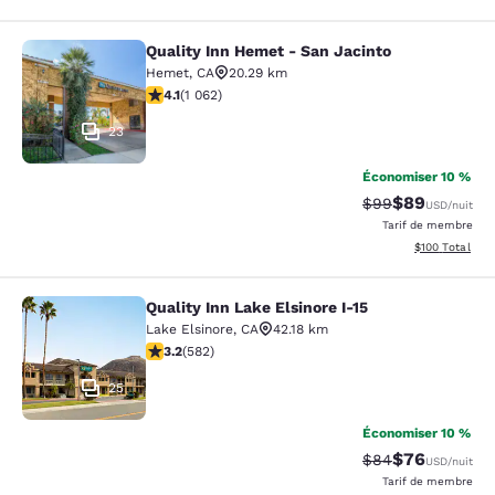
Quality Inn Hemet - San Jacinto
Quality Inn Hemet - San Jacinto
Hemet
,
CA
20.29 km
4.07 étoiles. Très bon. 1062 commentaires
4.1
(
1 062
)
23
Économiser 10 %
$89
Tarif barré :
Tarif réduit :
$99
USD
/nuit
Tarif de membre
Afficher les dé
$100
Total
Quality Inn Lake Elsinore I-15
Quality Inn Lake Elsinore I-15
Lake Elsinore
,
CA
42.18 km
3.23 étoiles. Bien. 582 commentaires
3.2
(
582
)
25
Économiser 10 %
$76
Tarif barré :
Tarif réduit :
$84
USD
/nuit
Tarif de membre