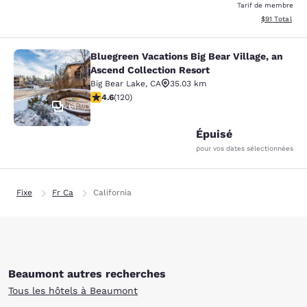
Tarif de membre
Afficher les d
$91
Total
Bluegreen Vacations Big Bear Village, an
Bluegreen Vacations Big Bear Villag
Ascend Collection Resort
Big Bear Lake
,
CA
35.03 km
4.63 étoiles. Exceptionnel. 120 commentaires
4.6
(
120
)
61
Épuisé
pour vos dates sélectionnées
Fixe
Fr Ca
California
Beaumont autres recherches
Tous les hôtels à Beaumont