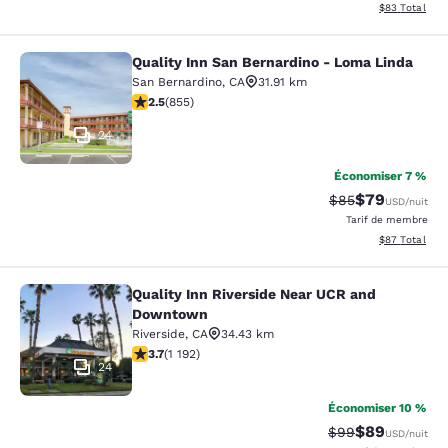
Afficher les d
$83
Total
Quality Inn San Bernardino - Loma Linda
Quality Inn San Bernardino - Loma 
San Bernardino
,
CA
31.91 km
2.49 étoiles. Moyen. 855 commentaires
2.5
(
855
)
24
Économiser 7 %
$79
Tarif barré :
Tarif réduit :
$85
USD
/nuit
Tarif de membre
Afficher les d
$87
Total
Quality Inn Riverside Near UCR and
Quality Inn Riverside Near UCR an
Downtown
Riverside
,
CA
34.43 km
3.66 étoiles. Bien. 1192 commentaires
3.7
(
1 192
)
24
Économiser 10 %
$89
Tarif barré :
Tarif réduit :
$99
USD
/nuit