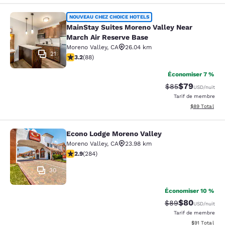
MainStay Suites Moreno Valley Near
NOUVEAU CHEZ CHOICE HOTELS
MainStay Suites Moreno Valley Near
March Air Reserve Base
Moreno Valley
,
CA
26.04 km
21
3.16 étoiles. Bien. 88 commentaires
3.2
(
88
)
Économiser 7 %
$79
Tarif barré :
Tarif réduit :
$85
USD
/nuit
Tarif de membre
Afficher les d
$89
Total
Econo Lodge Moreno Valley
Econo Lodge Moreno Valley
Moreno Valley
,
CA
23.98 km
2.92 étoiles. Moyen. 284 commentaires
2.9
(
284
)
30
Économiser 10 %
$80
Tarif barré :
Tarif réduit :
$89
USD
/nuit
Tarif de membre
Afficher les d
$91
Total