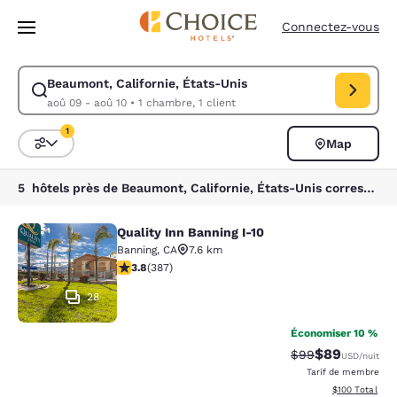
Chargement terminé
Passer à Contenu Principal
Connectez-vous
Beaumont, Californie, États-Unis
Modifiez la recherche pour Beaumont, Californie, États-Unis. Date d’ar
aoû 09 - aoû 10
•
1 chambre, 1 client
1
Map
Trier et filtrer
1 filtre actuellement sélectionné
5 hôtels près de Beaumont, Californie, États-Unis correspondant à vos filtres
Quality Inn Banning I-10
Quality Inn Banning I-10
Banning
,
CA
7.6 km
3.81 étoiles. Bien. 387 commentaires
3.8
(
387
)
28
Économiser 10 %
$89
Tarif barré :
Tarif réduit :
$99
USD
/nuit
Tarif de membre
Afficher les dé
$100
Total