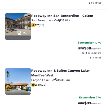
Afficher les dé
$160
Total
Rodeway Inn San Bernardino - Colton
Rodeway Inn San Bernardino - Colt
San Bernardino
,
CA
33.81 km
2.72 étoiles. Moyen. 67 commentaires
2.7
(
67
)
26
Économiser 10 %
$68
Tarif barré :
Tarif réduit :
$75
USD
/nuit
Tarif de membre
Afficher les d
$74
Total
Rodeway Inn & Suites Canyon Lake-
Rodeway Inn & Suites Canyon Lake
Menifee West
Canyon Lake
,
CA
38.33 km
2.43 étoiles. Moyen. 522 commentaires
2.4
(
522
)
26
Économiser 7 %
$83
Tarif barré :
Tarif réduit :
$89
USD
/nuit