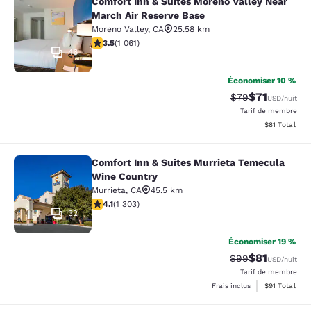
Comfort Inn & Suites Moreno Valley Near
Comfort Inn & Suites Moreno Valley
March Air Reserve Base
Moreno Valley
,
CA
25.58 km
3.54 étoiles. Bien. 1061 commentaires
3.5
(
1 061
)
46
Économiser 10 %
$71
Tarif barré :
Tarif réduit :
$79
USD
/nuit
Tarif de membre
Afficher les d
$81
Total
Comfort Inn & Suites Murrieta Temecula
Comfort Inn & Suites Murrieta Tem
Wine Country
Murrieta
,
CA
45.5 km
4.07 étoiles. Très bon. 1303 commentaires
4.1
(
1 303
)
32
Économiser 19 %
$81
Tarif barré :
Tarif réduit :
$99
USD
/nuit
Tarif de membre
Afficher les d
Frais inclus
$91
Total