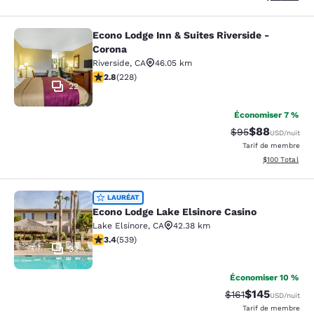
Econo Lodge Inn & Suites Riverside -
Econo Lodge Inn & Suites Riverside 
Corona
Riverside
,
CA
46.05 km
2.76 étoiles. Moyen. 228 commentaires
2.8
(
228
)
22
Économiser 7 %
$88
Tarif barré :
Tarif réduit :
$95
USD
/nuit
Tarif de membre
Afficher les dé
$100
Total
Econo Lodge Lake Elsinore Casino
LAURÉAT
Econo Lodge Lake Elsinore Casino
Lake Elsinore
,
CA
42.38 km
3.35 étoiles. Bien. 539 commentaires
3.4
(
539
)
32
Économiser 10 %
$145
Tarif barré :
Tarif réduit :
$161
USD
/nuit
Tarif de membre