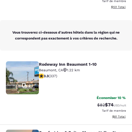
Tarif de membre
Afficher les d
$101
Total
Vous trouverez ci-dessous d'autres hôtels dans la région qui ne
correspondent pas exactement à vos critères de recherche.
Rodeway Inn Beaumont 1-10
Rodeway Inn Beaumont 1-10
Beaumont
,
CA
1.22 km
3.26 étoiles. Bien. 337 commentaires
3.3
(
337
)
24
Économiser 10 %
$74
Tarif barré :
Tarif réduit :
$82
USD
/nuit
Tarif de membre
Afficher les d
$81
Total