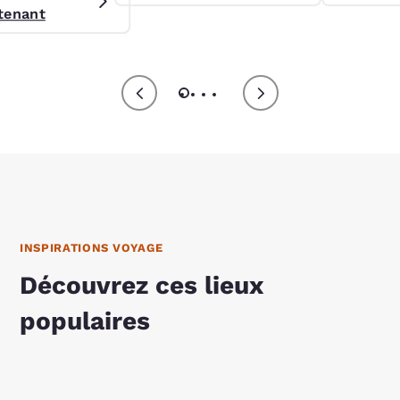
égiature Preferred.
tenant
INSPIRATIONS VOYAGE
Découvrez ces lieux
populaires