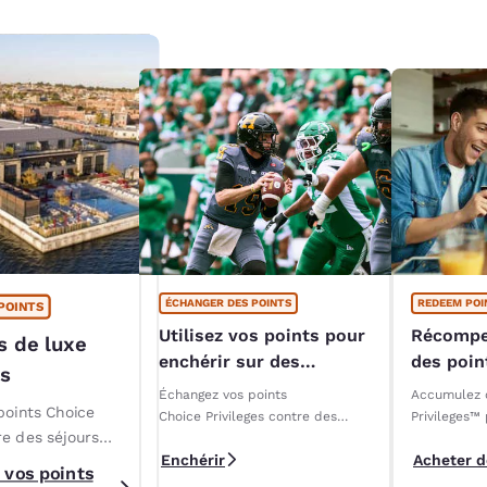
ÉCHANGER DES POINTS
REDEEM POI
POINTS
Utilisez vos points pour
Récompe
s de luxe
enchérir sur des
des poi
es
expériences VIP de la
Échangez vos points
Accumulez 
LCF
points Choice
Choice Privileges contre des
Privileges™
re des séjours
forfaits exclusifs pour les
contre des s
Enchérir
Acheter d
éliminatoires 2025 de la LCF!
des cartes-
ans des hôtels et
 vos points