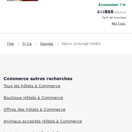
Économiser 7 %
$68
Tarif barré :
Tarif réduit :
$73
USD
/nuit
Tarif de membre
Afficher les d
$83
Total
Fixe
Fr Ca
Georgia
Séjour prolongé hôtels
Commerce autres recherches
Tous les hôtels à Commerce
Boutique Hôtels à Commerce
Offres des hôtels à Commerce
Animaux acceptés Hôtels à Commerce