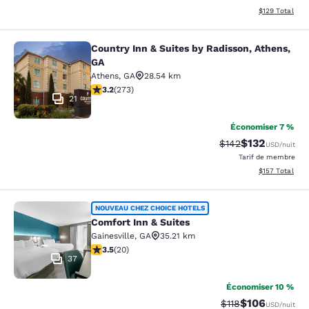
Afficher les dé
$129
Total
Country Inn & Suites by Radisson, Athens,
Country Inn & Suites by Radisson, A
GA
Athens
,
GA
28.54 km
3.24 étoiles. Bien. 273 commentaires
3.2
(
273
)
21
Économiser 7 %
$132
Tarif barré :
Tarif réduit :
$142
USD
/nuit
Tarif de membre
Afficher les dé
$157
Total
Comfort Inn & Suites
NOUVEAU CHEZ CHOICE HOTELS
Comfort Inn & Suites
Gainesville
,
GA
35.21 km
3.55 étoiles. Bien. 20 commentaires
3.5
(
20
)
37
Économiser 10 %
$106
Tarif barré :
Tarif réduit :
$118
USD
/nuit