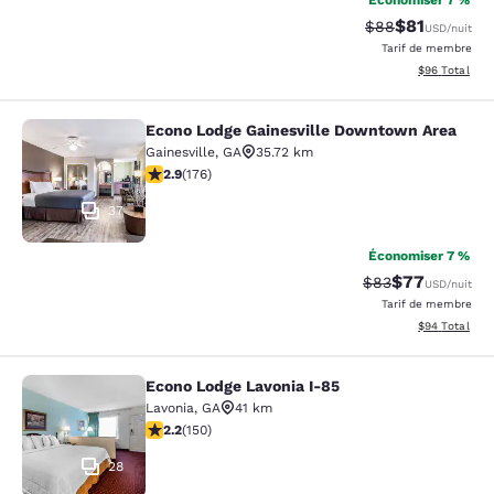
Économiser 7 %
$81
Tarif barré :
Tarif réduit :
$88
USD
/nuit
Tarif de membre
Afficher les d
$96
Total
Econo Lodge Gainesville Downtown Area
Econo Lodge Gainesville Downtown
Gainesville
,
GA
35.72 km
2.86 étoiles. Moyen. 176 commentaires
2.9
(
176
)
37
Économiser 7 %
$77
Tarif barré :
Tarif réduit :
$83
USD
/nuit
Tarif de membre
Afficher les d
$94
Total
Econo Lodge Lavonia I-85
Econo Lodge Lavonia I-85
Lavonia
,
GA
41 km
2.21 étoiles. Moyen. 150 commentaires
2.2
(
150
)
28