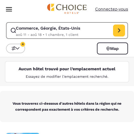
Chargement terminé
Passer à Contenu Principal
Connectez-vous
Commerce, Géorgie, États-Unis
Modifiez la recherche pour Commerce, Géorgie, États-Unis. Date d’arri
aoû 11 - aoû 18
•
1 chambre, 1 client
4
Map
Trier et filtrer
4 filtres actuellement sélectionnés
Aucun hôtel trouvé pour l’emplacement actuel
Essayez de modifier l’emplacement recherché.
Vous trouverez ci-dessous d'autres hôtels dans la région qui ne
correspondent pas exactement à vos critères de recherche.