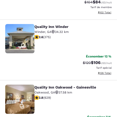
$84
Tarif barré :
Tarif réduit :
$104
USD
/nuit
Tarif de membre
Afficher les dé
$102
Total
Quality Inn Winder
Quality Inn Winder
Winder
,
GA
34.32 km
2.64 étoiles. Moyen. 375 commentaires
2.6
(
375
)
7
Économiser 12 %
$106
Tarif barré :
Tarif réduit :
$120
USD
/nuit
Tarif spécial
Afficher les dé
$126
Total
Quality Inn Oakwood - Gainesville
Quality Inn Oakwood - Gainesville
Oakwood
,
GA
37.58 km
2.75 étoiles. Moyen. 629 commentaires
2.8
(
629
)
31