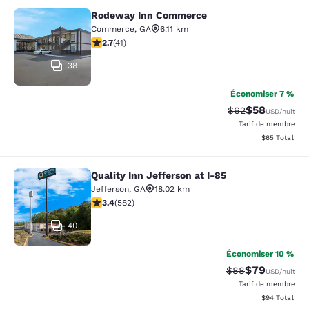
Rodeway Inn Commerce
Rodeway Inn Commerce
Commerce
,
GA
6.11 km
2.71 étoiles. Moyen. 41 commentaires
2.7
(
41
)
38
Économiser 7 %
$58
Tarif barré :
Tarif réduit :
$62
USD
/nuit
Tarif de membre
Afficher les d
$65
Total
Quality Inn Jefferson at I-85
Quality Inn Jefferson at I-85
Jefferson
,
GA
18.02 km
3.42 étoiles. Bien. 582 commentaires
3.4
(
582
)
40
Économiser 10 %
$79
Tarif barré :
Tarif réduit :
$88
USD
/nuit
Tarif de membre
Afficher les d
$94
Total