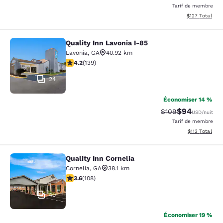
Tarif de membre
Afficher les dé
$127
Total
Quality Inn Lavonia I-85
Quality Inn Lavonia I-85
Lavonia
,
GA
40.92 km
4.24 étoiles. Excellent. 139 commentaires
4.2
(
139
)
24
Économiser 14 %
$94
Tarif barré :
Tarif réduit :
$109
USD
/nuit
Tarif de membre
Afficher les d
$113
Total
Quality Inn Cornelia
Quality Inn Cornelia
Cornelia
,
GA
38.1 km
3.64 étoiles. Bien. 108 commentaires
3.6
(
108
)
40
Économiser 19 %