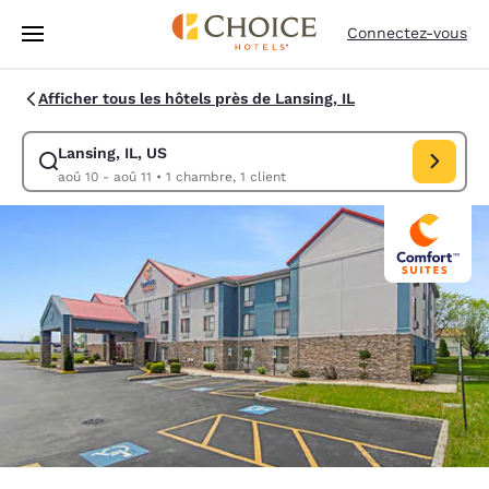
Chargement terminé
Passer à Contenu Principal
Connectez-vous
Afficher tous les hôtels près de Lansing, IL
Lansing, IL, US
Modifiez la recherche pour Lansing, IL, US. Date d’arrivée aoû 10, Date
aoû 10 - aoû 11
•
1 chambre, 1 client