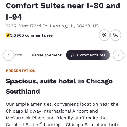
Comfort Suites near I-80 and
I-94
2235 West 173rd St
,
Lansing
,
IL
,
60438
,
US
3.5 étoiles. Bien.
3.5
965 commentaires
résentation
Renseignement
Commentaires
Forfai
PRÉSENTATION
Spacious, suite hotel in Chicago
Southland
Our ample amenities, convenient location near the
Chicago Midway International Airport and
McCormick Place, and friendly staff make the
®
Comfort Suites
Lansing - Chicago Southland hotel