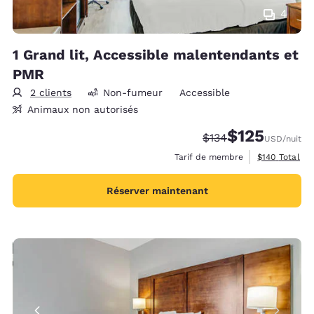
4
1 Grand lit, Accessible malentendants et
PMR
2 clients
Non-fumeur
Accessible
Animaux non autorisés
$125
Tarif barré :
Tarif réduit :
$134
USD
/nuit
Afficher les d
Tarif de membre
$140
Total
Réserver maintenant