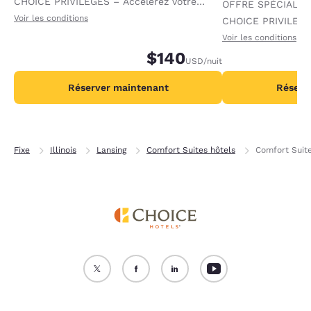
CHOICE PRIVILEGES – Accélérez votre
OFFRE SPÉCIALE
progression vers des récompenses en
Voir les conditions
CHOICE PRIVILEGE
recevant 1 000 points supplémentaires par
progression vers 
Voir les conditions
nuit.
$140
recevant 2 000 po
USD
/nuit
par nuit.
Réserver maintenant
Réserv
Fixe
Illinois
Lansing
Comfort Suites hôtels
Comfort Suite