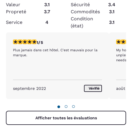
Valeur
3.1
Sécurité
3.4
Propreté
3.7
Commodités
3.1
Condition
Service
4
3.1
(état)
1 étoile. Moyen. 1 commentaire
1 étoile.
1/5
Plus jamais dans cet hôtel. C'est mauvais pour la
My hot t
marque.
unpleasa
needs
septembre 2022
août 2
Vérifié
●
○
○
Afficher toutes les évaluations