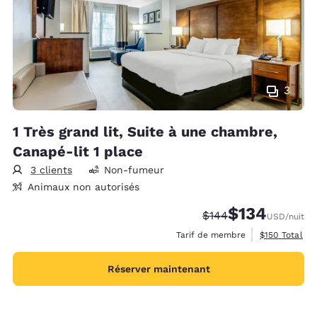
3
1 Très grand lit, Suite à une chambre,
Canapé-lit 1 place
3 clients
Non-fumeur
Animaux non autorisés
$134
Tarif barré :
Tarif réduit :
$144
USD
/nuit
Afficher les d
Tarif de membre
$150
Total
Réserver maintenant