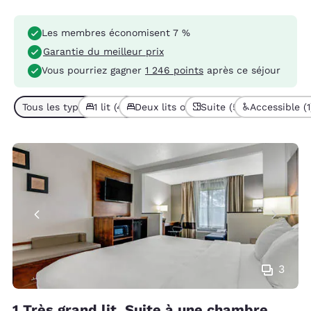
Les membres économisent 7 %
Garantie du meilleur prix
Vous pourriez gagner
1 246 points
après ce séjour
Tous les types de chambres (5)
1 lit (4)
Deux lits ou plus (1)
Suite (5)
Accessible (1
3
1 Très grand lit, Suite à une chambre,