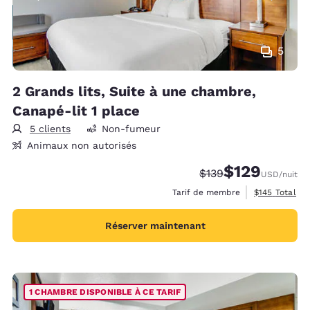
5
2 Grands lits, Suite à une chambre,
Canapé-lit 1 place
5 clients
Non-fumeur
Animaux non autorisés
$129
Tarif barré :
Tarif réduit :
$139
USD
/nuit
Afficher les d
Tarif de membre
$145
Total
Réserver maintenant
1 CHAMBRE DISPONIBLE À CE TARIF