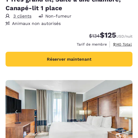
Canapé-lit 1 place
3 clients
Non-fumeur
Animaux non autorisés
$125
Tarif barré :
Tarif réduit :
$134
USD
/nuit
Afficher les d
Tarif de membre
$140
Total
Réserver maintenant
6