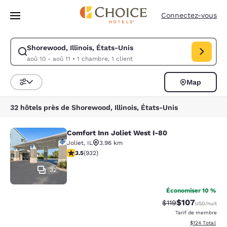
Chargement terminé
Passer à Contenu Principal
Connectez-vous
Shorewood, Illinois, États-Unis
Modifiez la recherche pour Shorewood, Illinois, États-Unis. Date d’arri
aoû 10 - aoû 11
•
1 chambre, 1 client
Map
Trier et filtrer
32 hôtels près de Shorewood, Illinois, États-Unis
Comfort Inn Joliet West I-80
Comfort Inn Joliet West I-80
Joliet
,
IL
3.96 km
3.54 étoiles. Bien. 932 commentaires
3.5
(
932
)
32
Économiser 10 %
$107
Tarif barré :
Tarif réduit :
$119
USD
/nuit
Tarif de membre
Afficher les dé
$124
Total