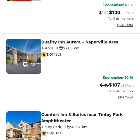
Économiser 10 %
$130
Tarif barré :
Tarif réduit :
$144
USD
/nuit
Tarif de membre
Afficher les dé
$156
Total
Quality Inn Aurora - Naperville Area
Quality Inn Aurora - Naperville Area
Aurora
,
IL
27.03 km
3.02 étoiles. Moyen. 732 commentaires
3.0
(
732
)
32
Économiser 10 %
$107
Tarif barré :
Tarif réduit :
$119
USD
/nuit
Tarif de membre
Afficher les d
$114
Total
Comfort Inn & Suites near Tinley Park
Comfort Inn & Suites near Tinley P
Amphitheater
Tinley Park
,
IL
33.97 km
3.8 étoiles. Bien. 1611 commentaires
3.8
(
1 611
)
38