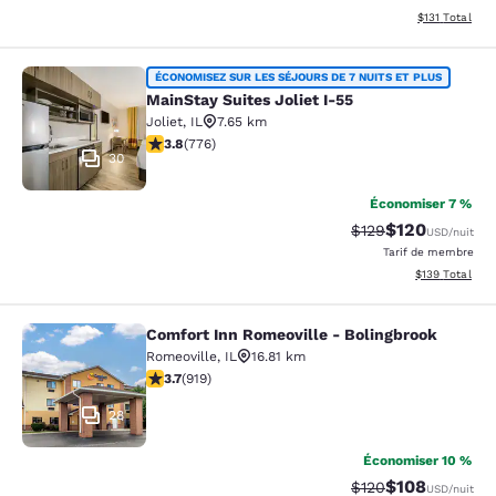
Afficher les d
$131
Total
MainStay Suites Joliet I-55
ÉCONOMISEZ SUR LES SÉJOURS DE 7 NUITS ET PLUS
MainStay Suites Joliet I-55
Joliet
,
IL
7.65 km
3.75 étoiles. Bien. 776 commentaires
3.8
(
776
)
30
Économiser 7 %
$120
Tarif barré :
Tarif réduit :
$129
USD
/nuit
Tarif de membre
Afficher les dé
$139
Total
Comfort Inn Romeoville - Bolingbrook
Comfort Inn Romeoville - Bolingbro
Romeoville
,
IL
16.81 km
3.74 étoiles. Bien. 919 commentaires
3.7
(
919
)
28
Économiser 10 %
$108
Tarif barré :
Tarif réduit :
$120
USD
/nuit