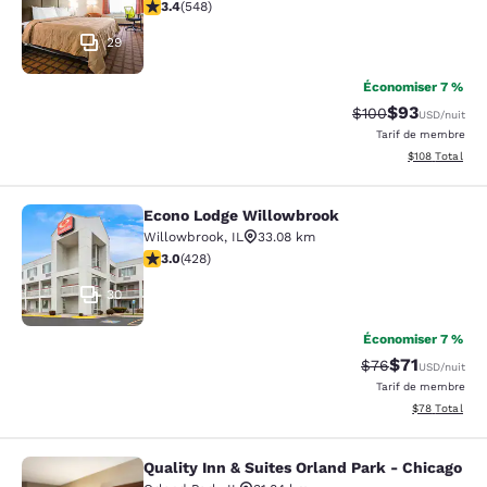
3.43 étoiles. Bien. 548 commentaires
3.4
(
548
)
29
Économiser 7 %
$93
Tarif barré :
Tarif réduit :
$100
USD
/nuit
Tarif de membre
Afficher les dé
$108
Total
Econo Lodge Willowbrook
Econo Lodge Willowbrook
Willowbrook
,
IL
33.08 km
2.99 étoiles. Moyen. 428 commentaires
3.0
(
428
)
30
Économiser 7 %
$71
Tarif barré :
Tarif réduit :
$76
USD
/nuit
Tarif de membre
Afficher les d
$78
Total
Quality Inn & Suites Orland Park - Chicago
Quality Inn & Suites Orland Park - 