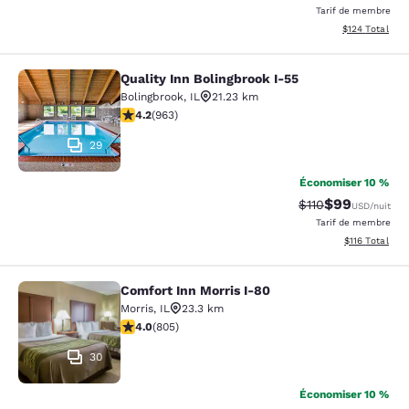
Tarif de membre
Afficher les dé
$124
Total
Quality Inn Bolingbrook I-55
Quality Inn Bolingbrook I-55
Bolingbrook
,
IL
21.23 km
4.18 étoiles. Très bon. 963 commentaires
4.2
(
963
)
29
Économiser 10 %
$99
Tarif barré :
Tarif réduit :
$110
USD
/nuit
Tarif de membre
Afficher les d
$116
Total
Comfort Inn Morris I-80
Comfort Inn Morris I-80
Morris
,
IL
23.3 km
4.05 étoiles. Très bon. 805 commentaires
4.0
(
805
)
30
Économiser 10 %