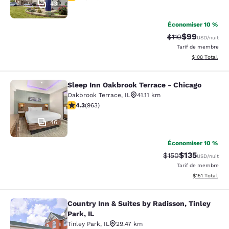
43
Économiser 10 %
$99
Tarif barré :
Tarif réduit :
$110
USD
/nuit
Tarif de membre
Afficher les dé
$108
Total
Sleep Inn Oakbrook Terrace - Chicago
Sleep Inn Oakbrook Terrace - Chica
Oakbrook Terrace
,
IL
41.11 km
4.33 étoiles. Excellent. 963 commentaires
4.3
(
963
)
46
Économiser 10 %
$135
Tarif barré :
Tarif réduit :
$150
USD
/nuit
Tarif de membre
Afficher les d
$151
Total
Country Inn & Suites by Radisson, Tinley
Country Inn & Suites by Radisson, Ti
Park, IL
Tinley Park
,
IL
29.47 km