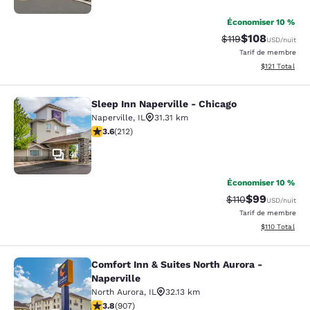
Économiser 10 %
$108
Tarif barré :
Tarif réduit :
$119
USD
/nuit
Tarif de membre
Afficher les d
$121
Total
Sleep Inn Naperville - Chicago
Sleep Inn Naperville - Chicago
Naperville
,
IL
31.31 km
3.57 étoiles. Bien. 212 commentaires
3.6
(
212
)
41
Économiser 10 %
$99
Tarif barré :
Tarif réduit :
$110
USD
/nuit
Tarif de membre
Afficher les d
$110
Total
Comfort Inn & Suites North Aurora -
Comfort Inn & Suites North Aurora -
Naperville
North Aurora
,
IL
32.13 km
3.83 étoiles. Bien. 907 commentaires
3.8
(
907
)