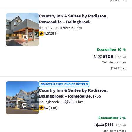
Country Inn & Suites by Radisson,
Country Inn & Suites by Radisson, R
Romeoville - Bolingbrook
Romeoville
,
IL
16.69 km
4.32 étoiles. Excellent. 254 commentaires
4.3
(
254
)
11
Économiser 10 %
$108
Tarif barré :
Tarif réduit :
$120
USD
/nuit
Tarif de membre
Afficher les dé
$124
Total
Country Inn & Suites by Radisson, B
NOUVEAU CHEZ CHOICE HOTELS
Country Inn & Suites by Radisson,
Bolingbrook - Romeoville, I-55
Bolingbrook
,
IL
20.81 km
41
4.68 étoiles. Exceptionnel. 338 commentaires
4.7
(
338
)
Économiser 7 %
$111
Tarif barré :
Tarif réduit :
$119
USD
/nuit
Tarif de membre