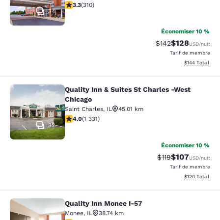
3.32 étoiles. Bien. 310 commentaires
3.3
(
310
)
34
Économiser 10 %
$128
Tarif barré :
Tarif réduit :
$142
USD
/nuit
Tarif de membre
Afficher les dé
$144
Total
Quality Inn & Suites St Charles -West
Quality Inn & Suites St Charles -We
Chicago
Saint Charles
,
IL
45.01 km
3.95 étoiles. Bien. 1331 commentaires
4.0
(
1 331
)
32
Économiser 10 %
$107
Tarif barré :
Tarif réduit :
$119
USD
/nuit
Tarif de membre
Afficher les dé
$120
Total
Quality Inn Monee I-57
Quality Inn Monee I-57
Monee
,
IL
38.74 km