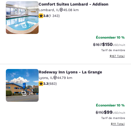
Comfort Suites Lombard - Addison
Comfort Suites Lombard - Addison
Lombard
,
IL
45.08 km
3.84 étoiles. Bien. 1343 commentaires
3.8
(
1 343
)
27
Économiser 10 %
$150
Tarif barré :
Tarif réduit :
$167
USD
/nuit
Tarif de membre
Afficher les dé
$167
Total
Rodeway Inn Lyons - La Grange
Rodeway Inn Lyons - La Grange
Lyons
,
IL
44.79 km
3.33 étoiles. Bien. 683 commentaires
3.3
(
683
)
24
Économiser 10 %
$99
Tarif barré :
Tarif réduit :
$110
USD
/nuit
Tarif de membre
Afficher les d
$111
Total