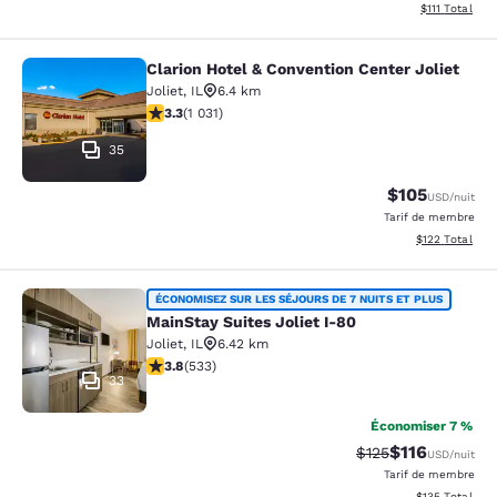
Afficher les d
$111
Total
Clarion Hotel & Convention Center Joliet
Clarion Hotel & Convention Center J
Joliet
,
IL
6.4 km
3.26 étoiles. Bien. 1031 commentaires
3.3
(
1 031
)
35
$105
USD
/nuit
Tarif de membre
Afficher les dé
$122
Total
MainStay Suites Joliet I-80
ÉCONOMISEZ SUR LES SÉJOURS DE 7 NUITS ET PLUS
MainStay Suites Joliet I-80
Joliet
,
IL
6.42 km
3.8 étoiles. Bien. 533 commentaires
3.8
(
533
)
33
Économiser 7 %
$116
Tarif barré :
Tarif réduit :
$125
USD
/nuit
Tarif de membre
Afficher les dé
$135
Total