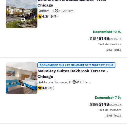
Comfort Inn & Suites Geneva- West
Chicago
Geneva
,
IL
39.32 km
4.33 étoiles. Excellent. 1947 commentaires
4.3
(
1 947
)
53
Économiser 10 %
$149
Tarif barré :
Tarif réduit :
$165
USD
/nuit
Tarif de membre
Afficher les dé
$165
Total
MainStay Suites Oakbrook Terrace -
ÉCONOMISEZ SUR LES SÉJOURS DE 7 NUITS ET PLUS
MainStay Suites Oakbrook Terrace -
Chicago
Oakbrook Terrace
,
IL
41.07 km
26
4.1 étoiles. Très bon. 279 commentaires
4.1
(
279
)
Économiser 7 %
$148
Tarif barré :
Tarif réduit :
$159
USD
/nuit
Tarif de membre
Afficher les dé
$166
Total