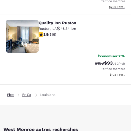
Tarif de membre
Afficher les dé
$200
Total
Quality Inn Ruston
Quality Inn Ruston
Ruston
,
LA
46.34 km
3.53 étoiles. Bien. 816 commentaires
3.5
(
816
)
41
Économiser 7 %
$93
Tarif barré :
Tarif réduit :
$100
USD
/nuit
Tarif de membre
Afficher les dé
$108
Total
Fixe
Fr Ca
Louisiana
West Monroe autres recherches