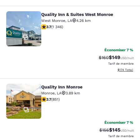
Quality Inn & Suites West Monroe
Quality Inn & Suites West Monroe
West Monroe
,
LA
4.26 km
3.71 étoiles. Bien. 1346 commentaires
3.7
(
1 346
)
26
Économiser 7 %
$149
Tarif barré :
Tarif réduit :
$160
USD
/nuit
Tarif de membre
Afficher les dé
$174
Total
Quality Inn Monroe
Quality Inn Monroe
Monroe
,
LA
3.89 km
3.71 étoiles. Bien. 851 commentaires
3.7
(
851
)
21
Économiser 7 %
$145
Tarif barré :
Tarif réduit :
$156
USD
/nuit
Tarif de membre