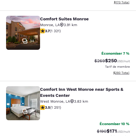
Afficher les dé
$170
Total
Comfort Suites Monroe
Comfort Suites Monroe
Monroe
,
LA
3.91 km
3.69 étoiles. Bien. 1321 commentaires
3.7
(
1 321
)
34
Économiser 7 %
$250
Tarif barré :
Tarif réduit :
$269
USD
/nuit
Tarif de membre
Afficher les dé
$293
Total
Comfort Inn West Monroe near Sports &
Comfort Inn West Monroe near Spor
Events Center
West Monroe
,
LA
3.83 km
3.55 étoiles. Bien. 1251 commentaires
3.5
(
1 251
)
23
Économiser 10 %
$171
Tarif barré :
Tarif réduit :
$190
USD
/nuit