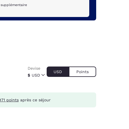
t supplémentaire
Devise
USD
Points
$
USD
971 points
après ce séjour