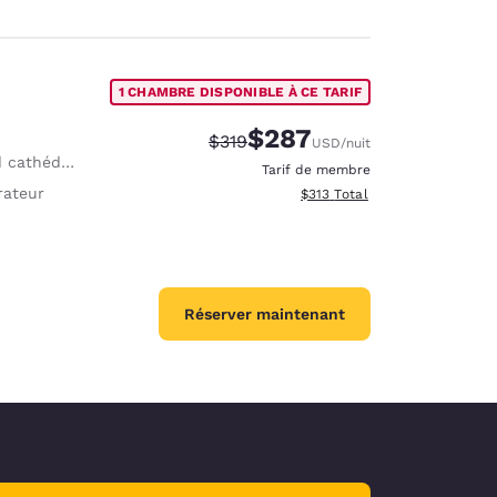
1 CHAMBRE DISPONIBLE À CE TARIF
$287
Tarif barré :
Tarif réduit :
$319
USD
/nuit
cathédrale
Tarif de membre
rateur
Afficher les détails totaux es
$313
Total
Réserver maintenant