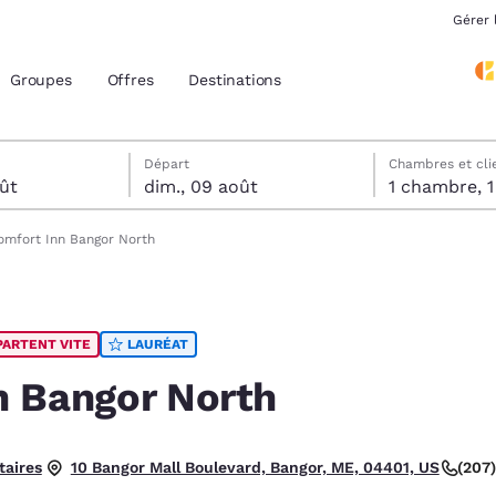
Gérer 
Groupes
Offres
Destinations
tels
ût
t sélectionnée au dimanche 9 août
 sélectionnée au samedi 8 août
Départ
Chambres et cli
ût
dim., 09 août
1 
acement actuels
omfort Inn Bangor North
z votre langue préférée
PARTENT VITE
LAURÉAT
tes
Estados Unidos
América Lat
Español
Español
n Bangor North
atina
Latin America
Canada
English
English
aires
(207
10 Bangor Mall Boulevard, Bangor, ME, 04401, US