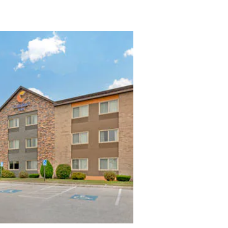
México
Mexico
Español
English
nd
Germany
España
English
Español
France
France
Français
English
Italia
Italy
Italiano
English
ngdom
India
New Zealan
English
English