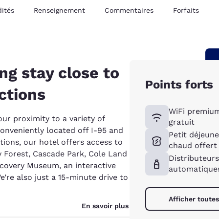
ités
Renseignement
Commentaires
Forfaits
g stay close to
Points forts
ctions
WiFi premiu
our proximity to a variety of
gratuit
Conveniently located off I-95 and
Petit déjeune
ions, our hotel offers access to
chaud offert
y Forest, Cascade Park, Cole Land
Distributeurs
covery Museum, an interactive
automatique
re also just a 15-minute drive to
Afficher toute
En savoir plus