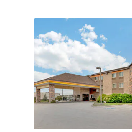
Canada
Français
Europe
Deutschla
Deutsch
Spain
English
Ireland
English
United Ki
English
Asie-Pacifique
Australia
English