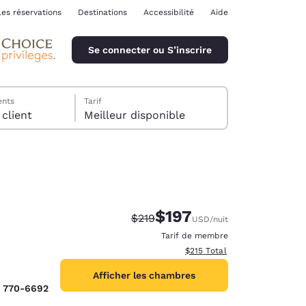
les réservations
Destinations
Accessibilité
Aide
Se connecter ou S’inscrire
ents
Tarif
chambre, 1 client
Meilleur disponible
$197
Tarif barré :
Tarif réduit :
$219
USD
/nuit
ina
Tarif de membre
Afficher les détails totaux es
$215
Total
Afficher les chambres
) 770-6692