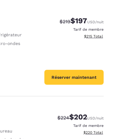
$197
Tarif barré :
Tarif réduit :
$219
USD
/nuit
Tarif de membre
rigérateur
Afficher les détails totaux es
$215
Total
cro-ondes
Réserver maintenant
$202
Tarif barré :
Tarif réduit :
$224
USD
/nuit
Tarif de membre
Bureau
Afficher les détails totaux est
$220
Total