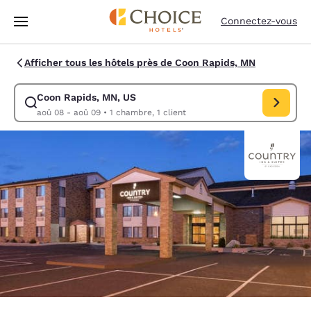
Chargement terminé
Passer à Contenu Principal
Connectez-vous
Afficher tous les hôtels près de Coon Rapids, MN
Coon Rapids, MN, US
Modifiez la recherche pour Coon Rapids, MN, US. Date d’arrivée aoû 0
aoû 08 - aoû 09
•
1 chambre, 1 client