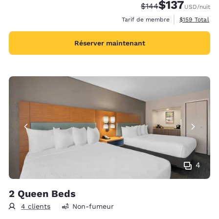
$137
Tarif barré :
Tarif réduit :
$144
USD
/nuit
Afficher les d
Tarif de membre
$159
Total
Réserver maintenant
4
2 Queen Beds
4 clients
Non-fumeur