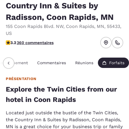
Country Inn & Suites by
Radisson, Coon Rapids, MN
155 Coon Rapids Blvd. NW
,
Coon Rapids
,
MN
,
55433
,
US
3.16 étoiles. Bien.
3.2
360 commentaires
Renseignement
Commentaires
Réunions
Forfaits
PRÉSENTATION
Explore the Twin Cities from our
hotel in Coon Rapids
Located just outside the bustle of the Twin Cities,
the Country Inn & Suites by Radisson, Coon Rapids,
MN is a great choice for your business trip or family