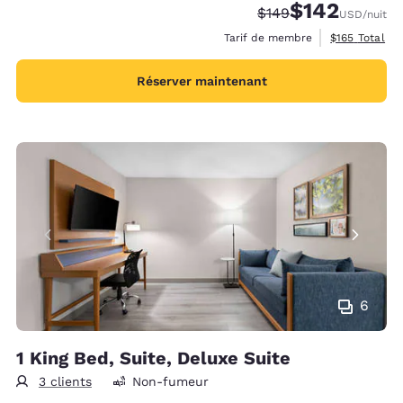
$142
Tarif barré :
Tarif réduit :
$149
USD
/nuit
Afficher les d
Tarif de membre
$165
Total
Réserver maintenant
6
1 King Bed, Suite, Deluxe Suite
3 clients
Non-fumeur