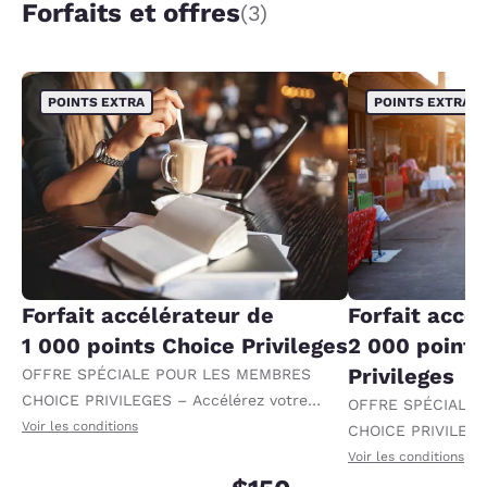
Forfaits et offres
(3)
POINTS EXTRA
POINTS EXTRA
Forfait accélérateur de
Forfait accé
1 000 points Choice Privileges
2 000 points
Privileges
OFFRE SPÉCIALE POUR LES MEMBRES
CHOICE PRIVILEGES – Accélérez votre
OFFRE SPÉCIALE
progression vers des récompenses en
Voir les conditions
CHOICE PRIVILEGE
recevant 1 000 points supplémentaires par
progression vers 
Voir les conditions
nuit.
recevant 2 000 po