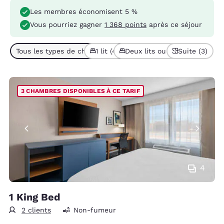
Les membres économisent 5 %
Vous pourriez gagner
1 368 points
après ce séjour
Tous les types de chambres (5)
1 lit (4)
Deux lits ou plus (1)
Suite (3)
3 CHAMBRES DISPONIBLES À CE TARIF
4
1 King Bed
2 clients
Non-fumeur