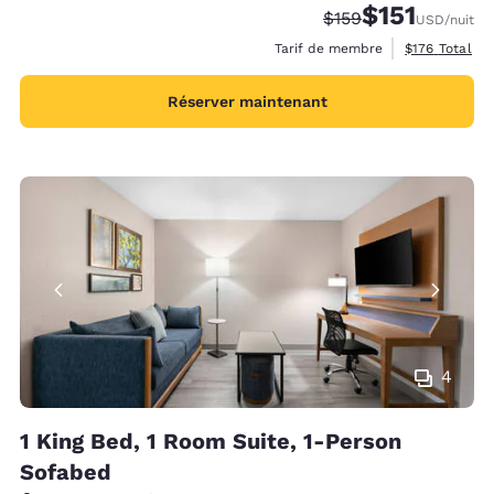
$151
Tarif barré :
Tarif réduit :
$159
USD
/nuit
Afficher les d
Tarif de membre
$176
Total
Réserver maintenant
4
1 King Bed, 1 Room Suite, 1-Person
Sofabed