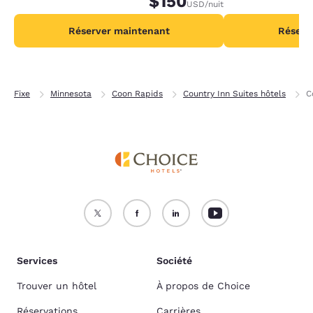
$150
USD
/nuit
par nuit.
Réserver maintenant
Réserv
Fixe
Minnesota
Coon Rapids
Country Inn Suites hôtels
C
Services
Société
Trouver un hôtel
À propos de Choice
Réservations
Carrières