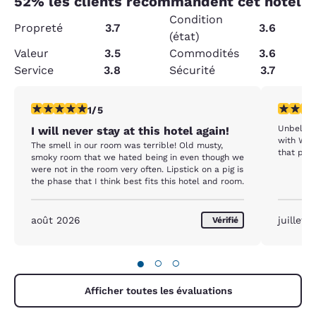
52
% les clients recommandent cet hôtel
Condition
Propreté
3.7
3.6
(état)
Valeur
3.5
Commodités
3.6
Service
3.8
Sécurité
3.7
1 étoile. Moyen. 1 commentaire
4 étoiles
1/5
Unbeliev
I will never stay at this hotel again!
with Wal
The smell in our room was terrible! Old musty,
that poss
smoky room that we hated being in even though we
were not in the room very often. Lipstick on a pig is
the phase that I think best fits this hotel and room.
août 2026
juillet 
Vérifié
●
○
○
Afficher toutes les évaluations