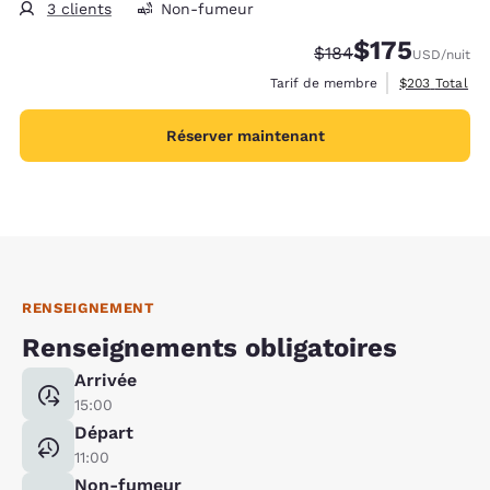
3 clients
Non-fumeur
$175
Tarif barré :
Tarif réduit :
$184
USD
/nuit
Afficher les d
Tarif de membre
$203
Total
Réserver maintenant
RENSEIGNEMENT
Renseignements obligatoires
Arrivée
15:00
Départ
11:00
Non-fumeur