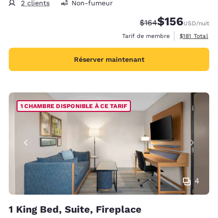
2 clients
Non-fumeur
$156
Tarif barré :
Tarif réduit :
$164
USD
/nuit
Afficher les 
Tarif de membre
$181
Total
Réserver maintenant
1 CHAMBRE DISPONIBLE À CE TARIF
4
1 King Bed, Suite, Fireplace