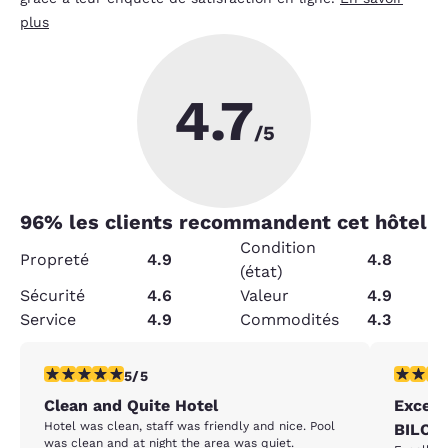
plus
4.7
/5
96
% les clients recommandent cet hôtel
Condition
Propreté
4.9
4.8
(état)
Sécurité
4.6
Valeur
4.9
Service
4.9
Commodités
4.3
5 étoiles. Exceptionnel. 1 commentaire
5 étoiles
5/5
Clean and Quite Hotel
Excell
Hotel was clean, staff was friendly and nice. Pool
BILOXI
was clean and at night the area was quiet.