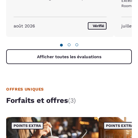
Excellent
Room was
août 2026
juillet 
Vérifié
●
○
○
Afficher toutes les évaluations
OFFRES UNIQUES
Forfaits et offres
(3)
POINTS EXTRA
POINTS EXTRA