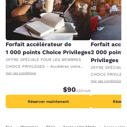
Forfait accélérateur de
Forfait accé
1 000 points Choice Privileges
2 000 points
Privileges
OFFRE SPÉCIALE POUR LES MEMBRES
CHOICE PRIVILEGES – Accélérez votre
OFFRE SPÉCIALE
progression vers des récompenses en
Voir les conditions
CHOICE PRIVILEGE
recevant 1 000 points supplémentaires par
progression vers 
Voir les conditions
nuit.
$90
recevant 2 000 po
USD
/nuit
par nuit.
Réserver maintenant
Réserv
Fixe
Mississippi
Biloxi
Econo Lodge hôtels
Econo Lodge 