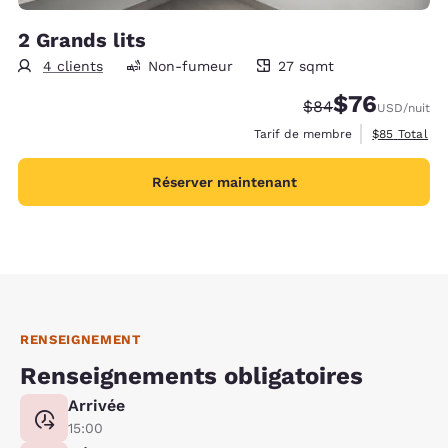
2 Grands lits
4 clients
Non-fumeur
27 sqmt
27 mètres carrés
$76
Tarif barré :
Tarif réduit :
$84
USD
/nuit
Afficher les 
Tarif de membre
$85
Total
Réserver maintenant
RENSEIGNEMENT
Renseignements obligatoires
Arrivée
15:00