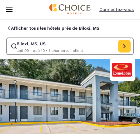
Chargement terminé
Passer à Contenu Principal
Connectez-vous
Afficher tous les hôtels près de Biloxi, MS
Biloxi, MS, US
Modifiez la recherche pour Biloxi, MS, US. Date d’arrivée aoû 09, Date
aoû 09 - aoû 10
•
1 chambre, 1 client