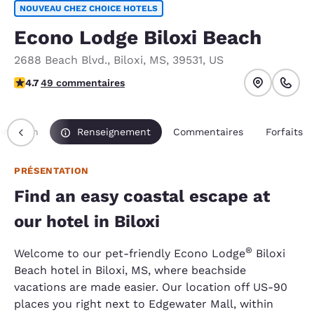
NOUVEAU CHEZ CHOICE HOTELS
Econo Lodge Biloxi Beach
2688 Beach Blvd.
,
Biloxi
,
MS
,
39531
,
US
4.73 étoiles. Exceptionnel.
4.7
49 commentaires
entation
Renseignement
Commentaires
Forfaits
PRÉSENTATION
Find an easy coastal escape at
our hotel in Biloxi
®
Welcome to our pet-friendly Econo Lodge
Biloxi
Beach hotel in Biloxi, MS, where beachside
vacations are made easier. Our location off US-90
places you right next to Edgewater Mall, within