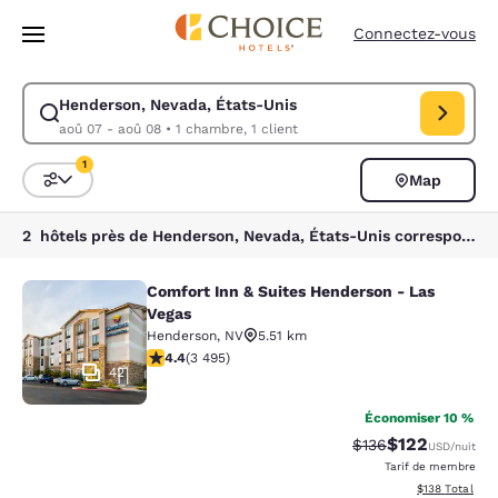
Chargement terminé
Passer à Contenu Principal
Connectez-vous
Henderson, Nevada, États-Unis
Modifiez la recherche pour Henderson, Nevada, États-Unis. Date d’arri
aoû 07 - aoû 08
•
1 chambre, 1 client
1
Map
Trier et filtrer
1 filtre actuellement sélectionné
2 hôtels près de Henderson, Nevada, États-Unis correspondant à vos filtres
Comfort Inn & Suites Henderson - Las
Comfort Inn & Suites Henderson - L
Vegas
Henderson
,
NV
5.51 km
4.38 étoiles. Excellent. 3495 commentaires
4.4
(
3 495
)
42
Économiser 10 %
$122
Tarif barré :
Tarif réduit :
$136
USD
/nuit
Tarif de membre
Afficher les dé
$138
Total