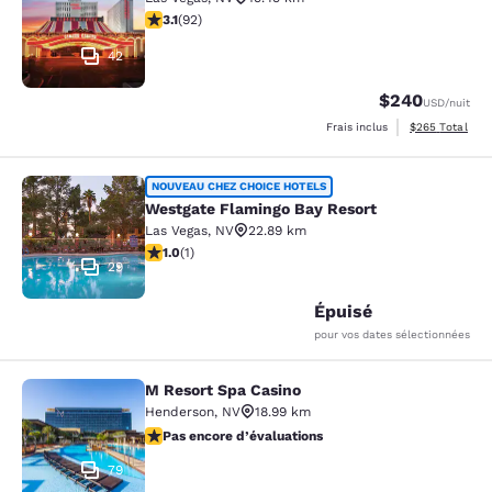
3.08 étoiles. Moyen. 92 commentaires
3.1
(
92
)
42
$240
USD
/nuit
Afficher les dé
Frais inclus
$265
Total
Westgate Flamingo Bay Resort
NOUVEAU CHEZ CHOICE HOTELS
Westgate Flamingo Bay Resort
Las Vegas
,
NV
22.89 km
1 étoile. Moyen. 1 commentaire
1.0
(
1
)
29
Épuisé
pour vos dates sélectionnées
M Resort Spa Casino
M Resort Spa Casino
Henderson
,
NV
18.99 km
Pas encore d’évaluations
Pas encore d’évaluations
79