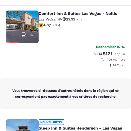
Comfort Inn & Suites Las Vegas - Nellis
Comfort Inn & Suites Las Vegas - Nel
Las Vegas
,
NV
23.93 km
4.03 étoiles. Très bon. 1285 commentaires
4.0
(
1 285
)
36
Économiser 10 %
$121
Tarif barré :
Tarif réduit :
$134
USD
/nuit
Tarif de membre
Afficher les dé
$136
Total
Vous trouverez ci-dessous d'autres hôtels dans la région qui ne
correspondent pas exactement à vos critères de recherche.
Sleep Inn & Suites Henderson - Las
NOUVEL HÔTEL
Sleep Inn & Suites Henderson - Las Vegas