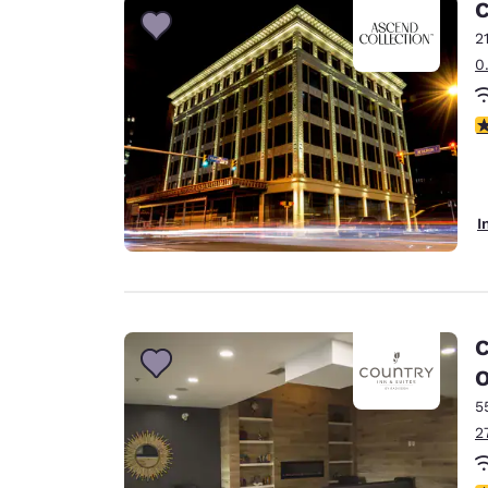
C
2
0
4
I
C
5
2