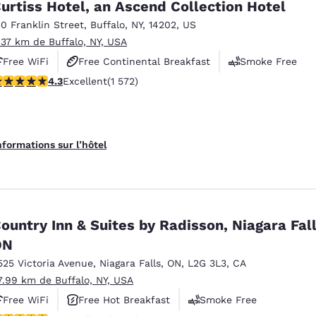
urtiss Hotel, an Ascend Collection Hotel
10 Franklin Street
,
Buffalo
,
NY
,
14202
,
US
.37 km de Buffalo, NY, USA
Free WiFi
Free Continental Breakfast
Smoke Free
.32 étoiles. Excellent. 1572 commentaires
4.3
Excellent
(1 572)
nformations sur l’hôtel
ountry Inn & Suites by Radisson, Niagara Fall
ON
525 Victoria Avenue
,
Niagara Falls
,
ON
,
L2G 3L3
,
CA
7.99 km de Buffalo, NY, USA
Free WiFi
Free Hot Breakfast
Smoke Free