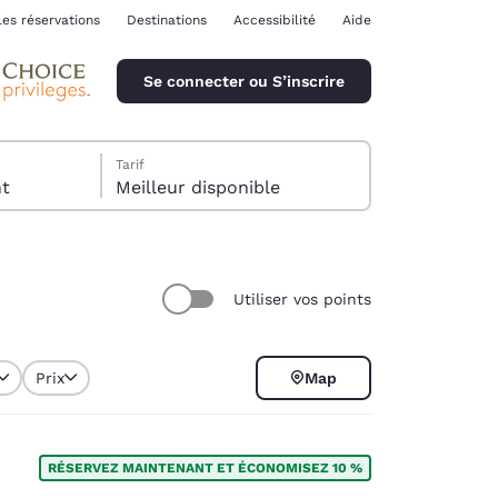
les réservations
Destinations
Accessibilité
Aide
Se connecter ou S’inscrire
Tarif
ent
Meilleur disponible
Utiliser vos points
ina
Prix
Map
RÉSERVEZ MAINTENANT ET ÉCONOMISEZ 10 %