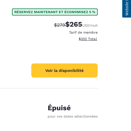
RÉSERVEZ MAINTENANT ET ÉCONOMISEZ 5 %
$265
Tarif barré :
Tarif réduit :
$279
USD
/nuit
Tarif de membre
Afficher les détails totaux est
$302
Total
Voir la disponibilité
Épuisé
pour vos dates sélectionnées