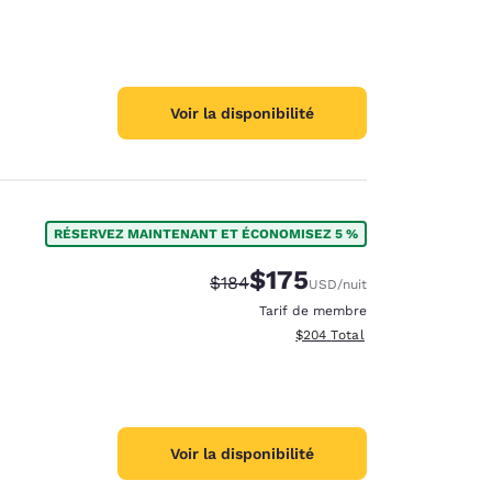
Voir la disponibilité
RÉSERVEZ MAINTENANT ET ÉCONOMISEZ 5 %
$175
Tarif barré :
Tarif réduit :
$184
USD
/nuit
Tarif de membre
Afficher les détails totaux est
$204
Total
Voir la disponibilité