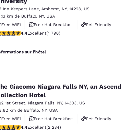
niversity
México
Mexico
Español
English
5 Inn Keepers Lane
,
Amherst
,
NY
,
14228
,
US
4.13 km de Buffalo, NY, USA
Free WiFi
Free Hot Breakfast
Pet Friendly
nd
Germany
España
.38 étoiles. Excellent. 1798 commentaires
4.4
Excellent
(1 798)
English
Español
France
France
nformations sur l’hôtel
Français
English
Italia
Italy
Italiano
English
he Giacomo Niagara Falls NY, an Ascend
ngdom
ollection Hotel
22 1st Street
,
Niagara Falls
,
NY
,
14303
,
US
6.62 km de Buffalo, NY, USA
India
New Zealan
Free WiFi
Free Hot Breakfast
Pet Friendly
English
English
.37 étoiles. Excellent. 2234 commentaires
4.4
Excellent
(2 234)