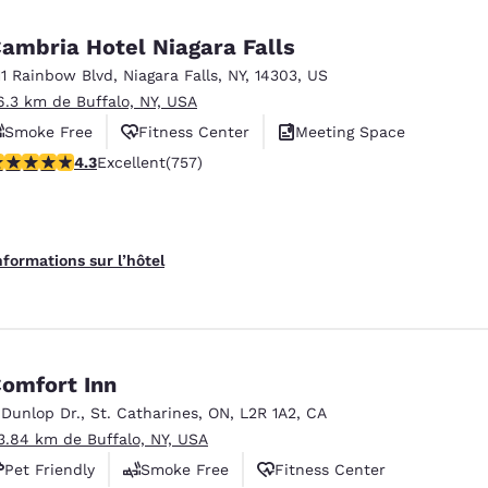
ambria Hotel Niagara Falls
11 Rainbow Blvd
,
Niagara Falls
,
NY
,
14303
,
US
6.3 km de Buffalo, NY, USA
Smoke Free
Fitness Center
Meeting Space
.26 étoiles. Excellent. 757 commentaires
4.3
Excellent
(757)
nformations sur l’hôtel
omfort Inn
 Dunlop Dr.
,
St. Catharines
,
ON
,
L2R 1A2
,
CA
3.84 km de Buffalo, NY, USA
Pet Friendly
Smoke Free
Fitness Center