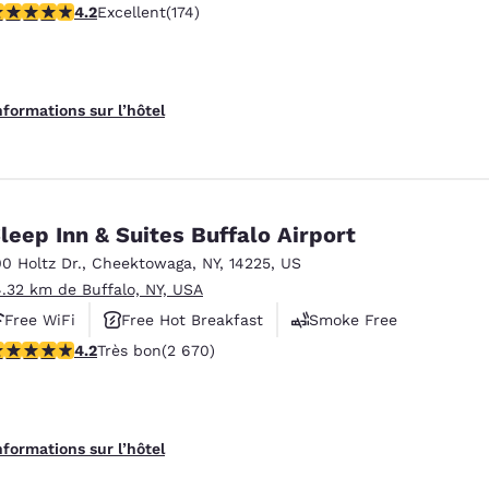
.22 étoiles. Excellent. 174 commentaires
4.2
Excellent
(174)
nformations sur l’hôtel
leep Inn & Suites Buffalo Airport
00 Holtz Dr.
,
Cheektowaga
,
NY
,
14225
,
US
4.32 km de Buffalo, NY, USA
Free WiFi
Free Hot Breakfast
Smoke Free
.19 étoiles. Très bon. 2670 commentaires
4.2
Très bon
(2 670)
nformations sur l’hôtel