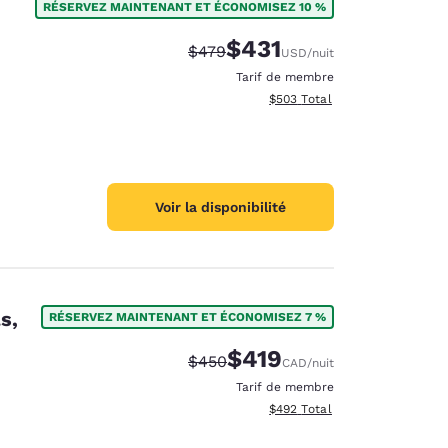
RÉSERVEZ MAINTENANT ET ÉCONOMISEZ 10 %
$431
Tarif barré :
Tarif réduit :
$479
USD
/nuit
Tarif de membre
Afficher les détails totaux est
$503
Total
Voir la disponibilité
s,
RÉSERVEZ MAINTENANT ET ÉCONOMISEZ 7 %
$419
Tarif barré :
Tarif réduit :
$450
CAD
/nuit
Tarif de membre
Afficher les détails totaux est
$492
Total