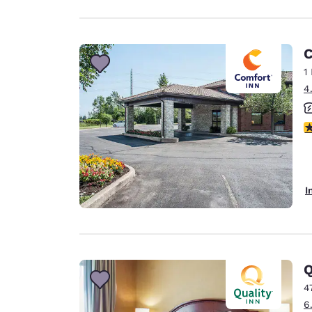
C
1
4
4
I
Q
4
6