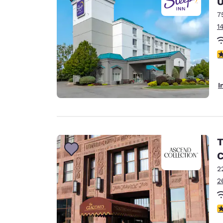
U
Canada
Français
7
1
Europe
Deutschla
4
Deutsch
Spain
I
English
Ireland
English
T
United Ki
C
English
2
Asie-Pacifique
2
Australia
English
4