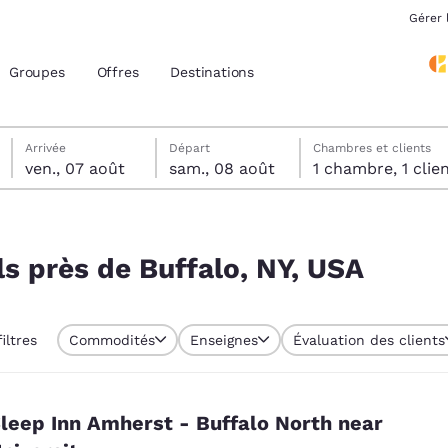
Gérer 
Groupes
Offres
Destinations
vendredi 7 août
samedi 8 août
Date de départ sélectionnée au samedi 8 août
Date d’arrivée sélectionnée au vendredi 7 août
Arrivée
Départ
Chambres et clients
ven., 07 août
sam., 08 août
1 chambre, 1 cli
acement actuels
USA
z votre langue préférée
ls près de Buffalo, NY, USA
tes
Estados Unidos
América Lat
iltres
Commodités
Enseignes
Évaluation des clients
Español
Español
atina
Latin America
Canada
English
English
leep Inn Amherst - Buffalo North near