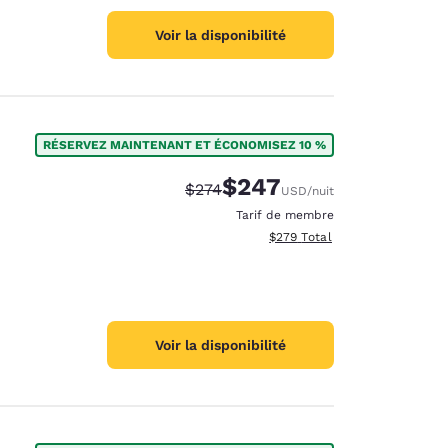
Voir la disponibilité
RÉSERVEZ MAINTENANT ET ÉCONOMISEZ 10 %
$247
Tarif barré :
Tarif réduit :
$274
USD
/nuit
Tarif de membre
Afficher les détails totaux est
$279
Total
Voir la disponibilité