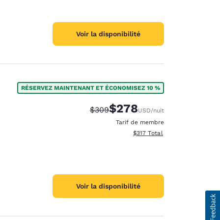
Voir la disponibilité
RÉSERVEZ MAINTENANT ET ÉCONOMISEZ 10 %
$278
Tarif barré :
Tarif réduit :
$309
USD
/nuit
Tarif de membre
Afficher les détails totaux es
$317
Total
Voir la disponibilité