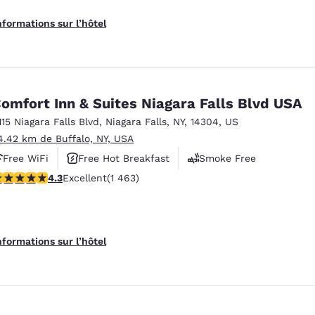
nformations sur l’hôtel
omfort Inn & Suites Niagara Falls Blvd USA
115 Niagara Falls Blvd
,
Niagara Falls
,
NY
,
14304
,
US
4.42 km de Buffalo, NY, USA
Free WiFi
Free Hot Breakfast
Smoke Free
.35 étoiles. Excellent. 1463 commentaires
4.3
Excellent
(1 463)
nformations sur l’hôtel