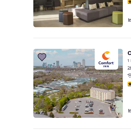
4
I
C
1
2
4
I