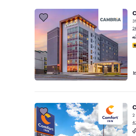
C
3
2
4
I
C
2
4