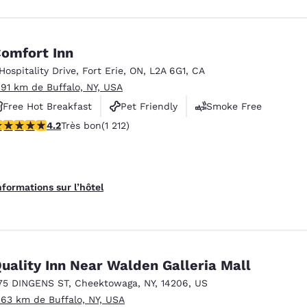
omfort Inn
 Hospitality Drive
,
Fort Erie
,
ON
,
L2A 6G1
,
CA
.91 km de Buffalo, NY, USA
Free Hot Breakfast
Pet Friendly
Smoke Free
.16 étoiles. Très bon. 1212 commentaires
4.2
Très bon
(1 212)
nformations sur l’hôtel
uality Inn Near Walden Galleria Mall
75 DINGENS ST
,
Cheektowaga
,
NY
,
14206
,
US
.63 km de Buffalo, NY, USA