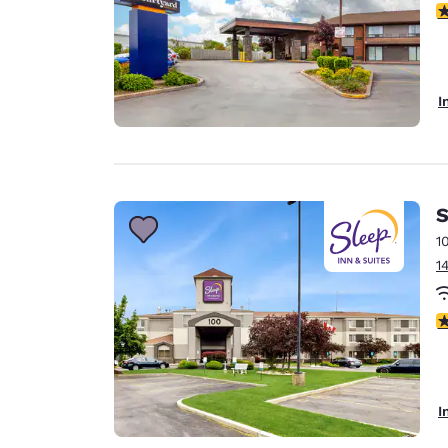
4
I
S
1
1
4
I