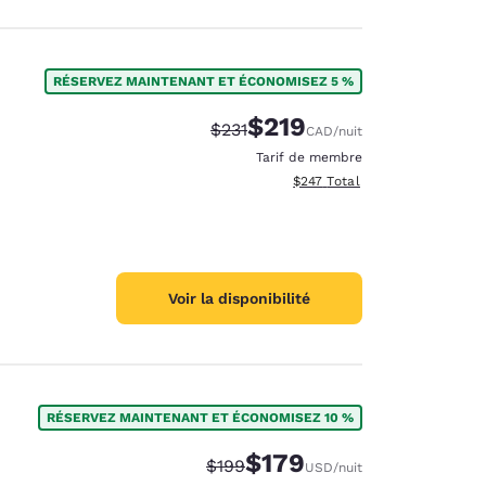
RÉSERVEZ MAINTENANT ET ÉCONOMISEZ 5 %
$219
Tarif barré :
Tarif réduit :
$231
CAD
/nuit
Tarif de membre
Afficher les détails totaux es
$247
Total
Voir la disponibilité
RÉSERVEZ MAINTENANT ET ÉCONOMISEZ 10 %
$179
Tarif barré :
Tarif réduit :
$199
USD
/nuit