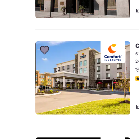
I
C
6
2
4
I