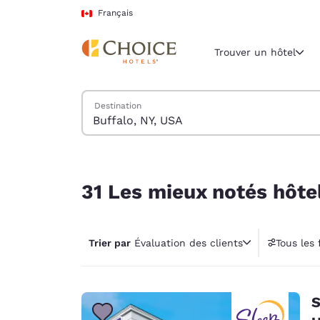
Chargement terminé
Passer à Contenu Principal
Français
Trouver un hôtel
Trouver des hôtels
Destination
Région et empl
Canada
Français
31 Les mieux notés hôtels près de Buffalo, NY, 
Sélectionne
31 Les mieux notés hôte
Amériques
United Sta
Trier par
Évaluation des clients
Tous les f
English
América L
Português
S