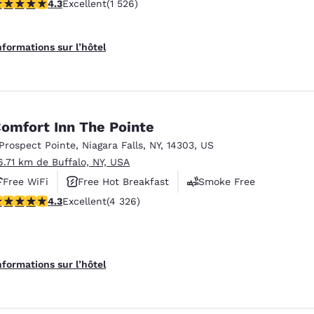
.32 étoiles. Excellent. 1526 commentaires
4.3
Excellent
(1 526)
nformations sur l’hôtel
omfort Inn The Pointe
 Prospect Pointe
,
Niagara Falls
,
NY
,
14303
,
US
6.71 km de Buffalo, NY, USA
Free WiFi
Free Hot Breakfast
Smoke Free
.3 étoiles. Excellent. 4326 commentaires
4.3
Excellent
(4 326)
nformations sur l’hôtel