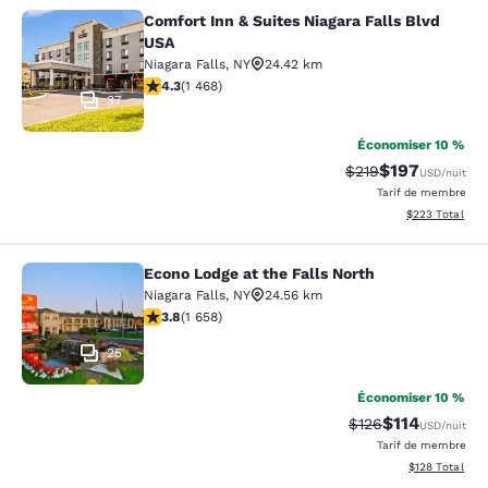
Comfort Inn & Suites Niagara Falls Blvd
Comfort Inn & Suites Niagara Falls 
USA
Niagara Falls
,
NY
24.42 km
4.35 étoiles. Excellent. 1468 commentaires
4.3
(
1 468
)
37
Économiser 10 %
$197
Tarif barré :
Tarif réduit :
$219
USD
/nuit
Tarif de membre
Afficher les dé
$223
Total
Econo Lodge at the Falls North
Econo Lodge at the Falls North
Niagara Falls
,
NY
24.56 km
3.77 étoiles. Bien. 1658 commentaires
3.8
(
1 658
)
25
Économiser 10 %
$114
Tarif barré :
Tarif réduit :
$126
USD
/nuit
Tarif de membre
Afficher les dé
$128
Total