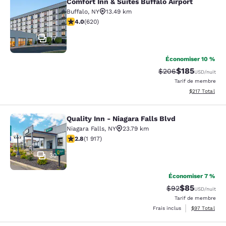
Comfort Inn & Suites Buffalo Airport
Comfort Inn & Suites Buffalo Airport
Buffalo
,
NY
13.49 km
3.96 étoiles. Bien. 620 commentaires
4.0
(
620
)
17
Économiser 10 %
$185
Tarif barré :
Tarif réduit :
$206
USD
/nuit
Tarif de membre
Afficher les dé
$217
Total
Quality Inn - Niagara Falls Blvd
Quality Inn - Niagara Falls Blvd
Niagara Falls
,
NY
23.79 km
2.8 étoiles. Moyen. 1917 commentaires
2.8
(
1 917
)
30
Économiser 7 %
$85
Tarif barré :
Tarif réduit :
$92
USD
/nuit
Tarif de membre
Afficher les d
Frais inclus
$97
Total