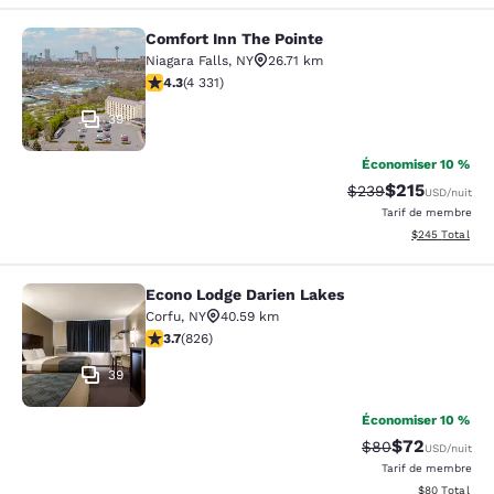
Comfort Inn The Pointe
Comfort Inn The Pointe
Niagara Falls
,
NY
26.71 km
4.3 étoiles. Excellent. 4331 commentaires
4.3
(
4 331
)
39
Économiser 10 %
$215
Tarif barré :
Tarif réduit :
$239
USD
/nuit
Tarif de membre
Afficher les dé
$245
Total
Econo Lodge Darien Lakes
Econo Lodge Darien Lakes
Corfu
,
NY
40.59 km
3.69 étoiles. Bien. 826 commentaires
3.7
(
826
)
39
Économiser 10 %
$72
Tarif barré :
Tarif réduit :
$80
USD
/nuit
Tarif de membre
Afficher les d
$80
Total