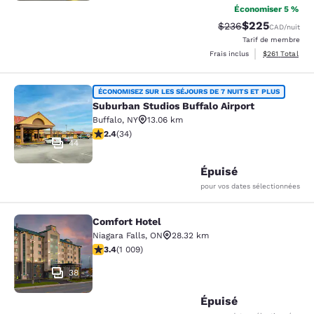
Économiser 5 %
$225
Tarif barré :
Tarif réduit :
$236
CAD
/nuit
Tarif de membre
Afficher les dé
Frais inclus
$261
Total
Suburban Studios Buffalo Airport
ÉCONOMISEZ SUR LES SÉJOURS DE 7 NUITS ET PLUS
Suburban Studios Buffalo Airport
Buffalo
,
NY
13.06 km
2.35 étoiles. Moyen. 34 commentaires
2.4
(
34
)
44
Épuisé
pour vos dates sélectionnées
Comfort Hotel
Comfort Hotel
Niagara Falls
,
ON
28.32 km
3.4 étoiles. Bien. 1009 commentaires
3.4
(
1 009
)
38
Épuisé