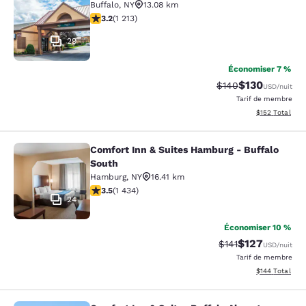
Buffalo
,
NY
13.08 km
3.2 étoiles. Bien. 1213 commentaires
3.2
(
1 213
)
29
Économiser 7 %
$130
Tarif barré :
Tarif réduit :
$140
USD
/nuit
Tarif de membre
Afficher les dé
$152
Total
Comfort Inn & Suites Hamburg - Buffalo
Comfort Inn & Suites Hamburg - Buf
South
Hamburg
,
NY
16.41 km
3.45 étoiles. Bien. 1434 commentaires
3.5
(
1 434
)
24
Économiser 10 %
$127
Tarif barré :
Tarif réduit :
$141
USD
/nuit
Tarif de membre
Afficher les dé
$144
Total