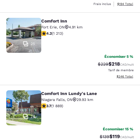
Afficher les dé
Frais inclus
$194
Total
Comfort Inn
Comfort Inn
Fort Erie
,
ON
4.91 km
4.16 étoiles. Très bon. 1213 commentaires
4.2
(
1 213
)
25
Économiser 5 %
$218
Tarif barré :
Tarif réduit :
$229
CAD
/nuit
Tarif de membre
Afficher les dé
$246
Total
Comfort Inn Lundy's Lane
Comfort Inn Lundy's Lane
Niagara Falls
,
ON
29.93 km
3.67 étoiles. Bien. 1889 commentaires
3.7
(
1 889
)
28
Économiser 15 %
$119
Tarif barré :
Tarif réduit :
$139
CAD
/nuit