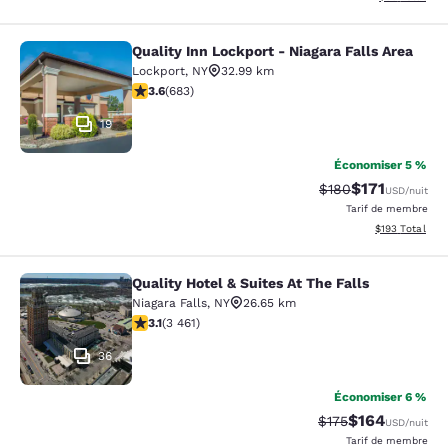
Quality Inn Lockport - Niagara Falls Area
Quality Inn Lockport - Niagara Falls
Lockport
,
NY
32.99 km
3.59 étoiles. Bien. 683 commentaires
3.6
(
683
)
19
Économiser 5 %
$171
Tarif barré :
Tarif réduit :
$180
USD
/nuit
Tarif de membre
Afficher les dé
$193
Total
Quality Hotel & Suites At The Falls
Quality Hotel & Suites At The Falls
Niagara Falls
,
NY
26.65 km
3.13 étoiles. Bien. 3461 commentaires
3.1
(
3 461
)
36
Économiser 6 %
$164
Tarif barré :
Tarif réduit :
$175
USD
/nuit
Tarif de membre