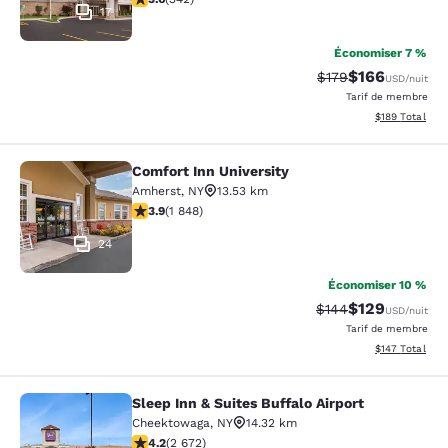
17
Économiser 7 %
$166
Tarif barré :
Tarif réduit :
$179
USD
/nuit
Tarif de membre
Afficher les dé
$189
Total
Comfort Inn University
Comfort Inn University
Amherst
,
NY
13.53 km
3.88 étoiles. Bien. 1848 commentaires
3.9
(
1 848
)
24
Économiser 10 %
$129
Tarif barré :
Tarif réduit :
$144
USD
/nuit
Tarif de membre
Afficher les dé
$147
Total
Sleep Inn & Suites Buffalo Airport
Sleep Inn & Suites Buffalo Airport
Cheektowaga
,
NY
14.32 km
4.19 étoiles. Très bon. 2672 commentaires
4.2
(
2 672
)