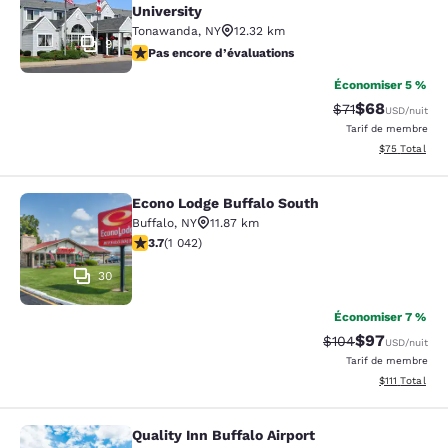
University
Tonawanda
,
NY
12.32 km
9
Pas encore d’évaluations
Pas encore d’évaluations
Économiser 5 %
$68
Tarif barré :
Tarif réduit :
$71
USD
/nuit
Tarif de membre
Afficher les d
$75
Total
Econo Lodge Buffalo South
Econo Lodge Buffalo South
Buffalo
,
NY
11.87 km
3.66 étoiles. Bien. 1042 commentaires
3.7
(
1 042
)
30
Économiser 7 %
$97
Tarif barré :
Tarif réduit :
$104
USD
/nuit
Tarif de membre
Afficher les d
$111
Total
Quality Inn Buffalo Airport
Quality Inn Buffalo Airport