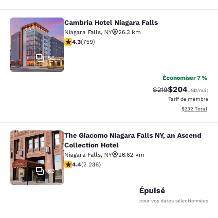
Cambria Hotel Niagara Falls
Cambria Hotel Niagara Falls
Niagara Falls
,
NY
26.3 km
4.26 étoiles. Excellent. 759 commentaires
4.3
(
759
)
56
Économiser 7 %
$204
Tarif barré :
Tarif réduit :
$219
USD
/nuit
Tarif de membre
Afficher les dé
$232
Total
The Giacomo Niagara Falls NY, an Ascend
The Giacomo Niagara Falls NY, an A
Collection Hotel
Niagara Falls
,
NY
26.62 km
4.37 étoiles. Excellent. 2236 commentaires
4.4
(
2 236
)
69
Épuisé
pour vos dates sélectionnées