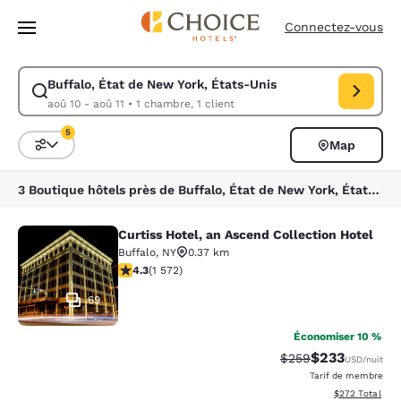
Chargement terminé
Passer à Contenu Principal
Connectez-vous
Buffalo, État de New York, États-Unis
Modifiez la recherche pour Buffalo, État de New York, États-Unis. Date
aoû 10 - aoû 11
•
1 chambre, 1 client
5
Map
Trier et filtrer
5 filtres actuellement sélectionnés
3 Boutique hôtels près de Buffalo, État de New York, États-Unis correspondant à vos filtres
Curtiss Hotel, an Ascend Collection Hotel
Curtiss Hotel, an Ascend Collection
Buffalo
,
NY
0.37 km
4.32 étoiles. Excellent. 1572 commentaires
4.3
(
1 572
)
69
Économiser 10 %
$233
Tarif barré :
Tarif réduit :
$259
USD
/nuit
Tarif de membre
Afficher les dé
$272
Total