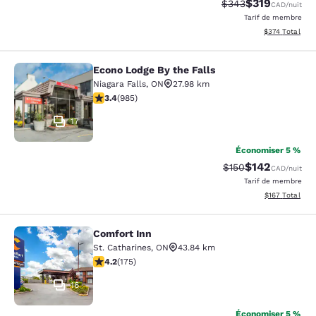
$319
Tarif barré :
Tarif réduit :
$343
CAD
/nuit
Tarif de membre
Afficher les dé
$374
Total
Econo Lodge By the Falls
Econo Lodge By the Falls
Niagara Falls
,
ON
27.98 km
3.37 étoiles. Bien. 985 commentaires
3.4
(
985
)
17
Économiser 5 %
$142
Tarif barré :
Tarif réduit :
$150
CAD
/nuit
Tarif de membre
Afficher les dé
$167
Total
Comfort Inn
Comfort Inn
St. Catharines
,
ON
43.84 km
4.22 étoiles. Excellent. 175 commentaires
4.2
(
175
)
16
Économiser 5 %