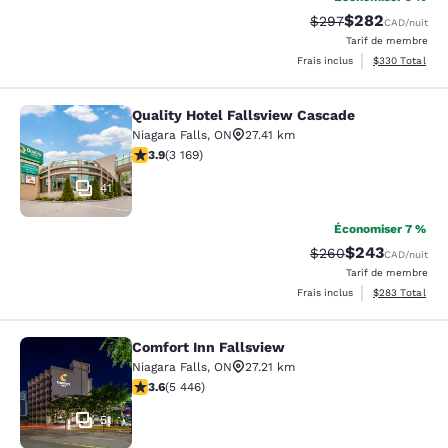
$282
Tarif barré :
Tarif réduit :
$297
CAD
/nuit
Tarif de membre
Afficher les dé
Frais inclus
$330
Total
Quality Hotel Fallsview Cascade
Quality Hotel Fallsview Cascade
Niagara Falls
,
ON
27.41 km
3.9 étoiles. Bien. 3169 commentaires
3.9
(
3 169
)
41
Économiser 7 %
$243
Tarif barré :
Tarif réduit :
$260
CAD
/nuit
Tarif de membre
Afficher les dé
Frais inclus
$283
Total
Comfort Inn Fallsview
Comfort Inn Fallsview
Niagara Falls
,
ON
27.21 km
3.63 étoiles. Bien. 5446 commentaires
3.6
(
5 446
)
51