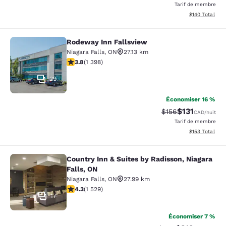
Tarif de membre
Afficher les dé
$140
Total
Rodeway Inn Fallsview
Rodeway Inn Fallsview
Niagara Falls
,
ON
27.13 km
3.84 étoiles. Bien. 1398 commentaires
3.8
(
1 398
)
29
Économiser 16 %
$131
Tarif barré :
Tarif réduit :
$156
CAD
/nuit
Tarif de membre
Afficher les dé
$153
Total
Country Inn & Suites by Radisson, Niagara
Country Inn & Suites by Radisson, N
Falls, ON
Niagara Falls
,
ON
27.99 km
4.32 étoiles. Excellent. 1529 commentaires
4.3
(
1 529
)
17
Économiser 7 %