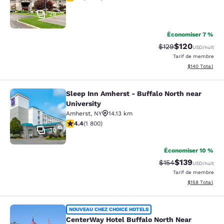
29
Économiser 7 %
$120
Tarif barré :
Tarif réduit :
$129
USD
/nuit
Tarif de membre
Afficher les dé
$140
Total
Sleep Inn Amherst - Buffalo North near
Sleep Inn Amherst - Buffalo North n
University
Amherst
,
NY
14.13 km
4.38 étoiles. Excellent. 1800 commentaires
4.4
(
1 800
)
30
Économiser 10 %
$139
Tarif barré :
Tarif réduit :
$154
USD
/nuit
Tarif de membre
Afficher les dé
$158
Total
CenterWay Hotel Buffalo North Near
NOUVEAU CHEZ CHOICE HOTELS
CenterWay Hotel Buffalo North Near