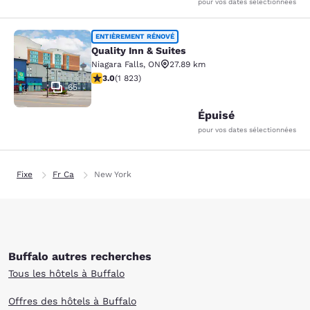
pour vos dates sélectionnées
Quality Inn & Suites
ENTIÈREMENT RÉNOVÉ
Quality Inn & Suites
Niagara Falls
,
ON
27.89 km
2.96 étoiles. Moyen. 1823 commentaires
3.0
(
1 823
)
65
Épuisé
pour vos dates sélectionnées
Fixe
Fr Ca
New York
Buffalo autres recherches
Tous les hôtels à Buffalo
Offres des hôtels à Buffalo