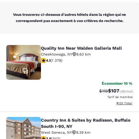
Vous trouverez ci-dessous d'autres hôtels dans la région qui ne
correspondent pas exactement à vos critères de recherche.
Quality Inn Near Walden Galleria Mall
Quality Inn Near Walden Galleria Ma
Cheektowaga
,
NY
6.63 km
4.12 étoiles. Très bon. 1378 commentaires
4.1
(
1 378
)
35
Économiser 10 %
$107
Tarif barré :
Tarif réduit :
$119
USD
/nuit
Tarif de membre
Afficher les dé
$125
Total
Country Inn & Suites by Radisson, Buffalo
Country Inn & Suites by Radisson, B
South I-90, NY
West Seneca
,
NY
9.39 km
3.64 étoiles. Bien. 342 commentaires
3.6
(
342
)