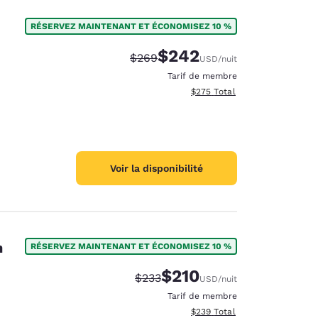
RÉSERVEZ MAINTENANT ET ÉCONOMISEZ 10 %
$242
Tarif barré :
Tarif réduit :
$269
USD
/nuit
Tarif de membre
Afficher les détails totaux est
$275
Total
Voir la disponibilité
h
RÉSERVEZ MAINTENANT ET ÉCONOMISEZ 10 %
$210
Tarif barré :
Tarif réduit :
$233
USD
/nuit
Tarif de membre
Afficher les détails totaux est
$239
Total