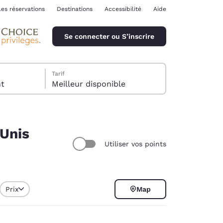
les réservations
Destinations
Accessibilité
Aide
Se connecter ou S’inscrire
Tarif
ent
Meilleur disponible
-Unis
Utiliser vos points
ina
Prix
Map