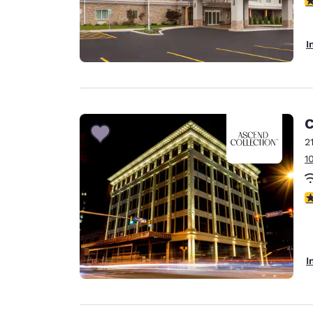
I
C
2
1
4
I