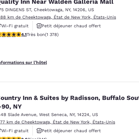
uality Inn Near Walden Galleria Mall
75 DINGENS ST
,
Cheektowaga
,
NY
,
14206
,
US
.88 km de Cheektowaga, État de New York, États-Unis
Wi-Fi gratuit
Petit déjeuner chaud offert
.12 étoiles. Très bon. 1378 commentaires
4.1
Très bon
(1 378)
Animaux acceptés
nformations sur l’hôtel
ountry Inn & Suites by Radisson, Buffalo Sou
-90, NY
64B Slade Avenue
,
West Seneca
,
NY
,
14224
,
US
.77 km de Cheektowaga, État de New York, États-Unis
Wi-Fi gratuit
Petit déjeuner chaud offert
.64 étoiles. Bien. 341 commentaires