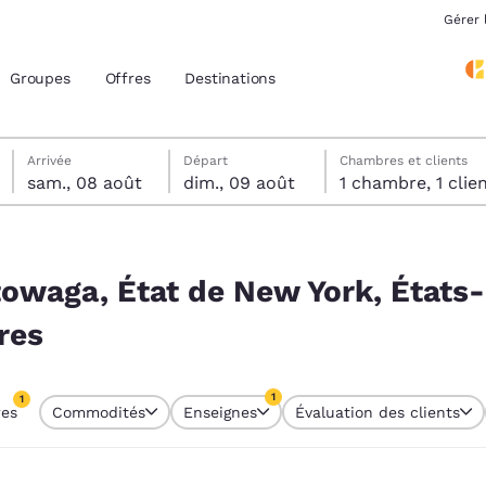
Gérer 
Groupes
Offres
Destinations
samedi 8 août
dimanche 9 août
Date de départ sélectionnée au dimanche 9 août
Date d’arrivée sélectionnée au samedi 8 août
Arrivée
Départ
Chambres et clients
sam., 08 août
dim., 09 août
1 chambre, 1 cli
acement actuels
, États-Unis correspondant à vos filtres
z votre langue préférée
owaga, État de New York, États
res
tes
Estados Unidos
América Lat
Español
Español
1
1
res
Commodités
Enseignes
Évaluation des clients
atina
Latin America
Canada
tre actuellement sélectionné
English
English
1 filtre actuellement sélectionné