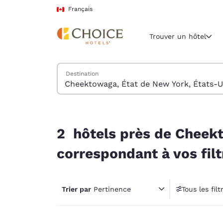
Chargement terminé
Passer à Contenu Principal
Français
Trouver un hôtel
Trouver des hôtels
Destination
Région et empl
Canada
Français
2 hôtels près de Cheektowaga, État de New York
Sélectionne
2 hôtels près de Cheekt
Amériques
correspondant à vos filt
United Sta
English
Trier par
Pertinence
Tous les filt
América L
1 fil
Português