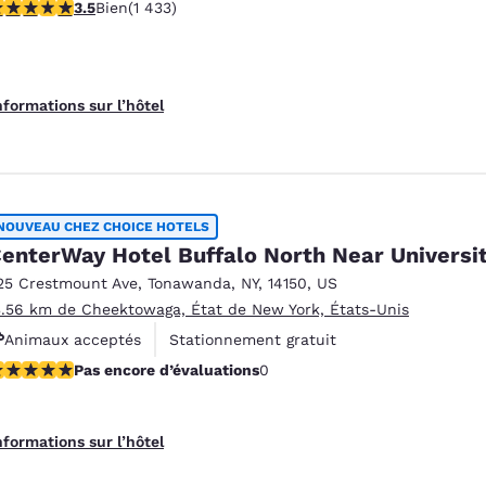
.45 étoiles. Bien. 1433 commentaires
3.5
Bien
(1 433)
Animaux acceptés
nformations sur l’hôtel
NOUVEAU CHEZ CHOICE HOTELS
enterWay Hotel Buffalo North Near Universi
25 Crestmount Ave
,
Tonawanda
,
NY
,
14150
,
US
3.56 km de Cheektowaga, État de New York, États-Unis
Animaux acceptés
Stationnement gratuit
as encore d’évaluations
Pas encore d’évaluations
0
nformations sur l’hôtel