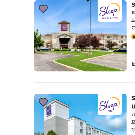
Canada
S
Français
1
Europe
4
Deutschla
Deutsch
4
Spain
English
I
Ireland
English
United Ki
English
S
Asie-Pacifique
U
7
Australia
1
English