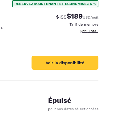
RÉSERVEZ MAINTENANT ET ÉCONOMISEZ 5 %
$189
Tarif barré :
Tarif réduit :
$199
USD
/nuit
Tarif de membre
rs
Afficher les détails totaux es
$221
Total
Voir la disponibilité
Épuisé
pour vos dates sélectionnées
d