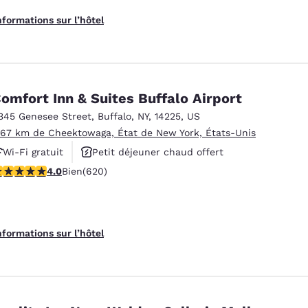
nformations sur l’hôtel
omfort Inn & Suites Buffalo Airport
345 Genesee Street
,
Buffalo
,
NY
,
14225
,
US
.67 km de Cheektowaga, État de New York, États-Unis
Wi-Fi gratuit
Petit déjeuner chaud offert
.96 étoiles. Bien. 620 commentaires
4.0
Bien
(620)
Animaux acceptés
nformations sur l’hôtel