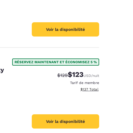
Voir la disponibilité
RÉSERVEZ MAINTENANT ET ÉCONOMISEZ 5 %
ty
$123
Tarif barré :
Tarif réduit :
$129
USD
/nuit
Tarif de membre
Afficher les détails totaux es
$137
Total
Voir la disponibilité