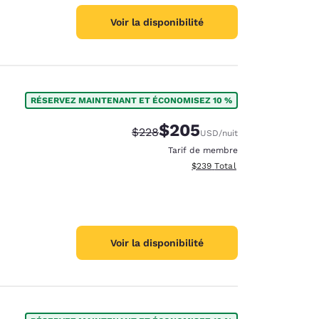
Voir la disponibilité
RÉSERVEZ MAINTENANT ET ÉCONOMISEZ 10 %
$205
Tarif barré :
Tarif réduit :
$228
USD
/nuit
Tarif de membre
Afficher les détails totaux est
$239
Total
Voir la disponibilité