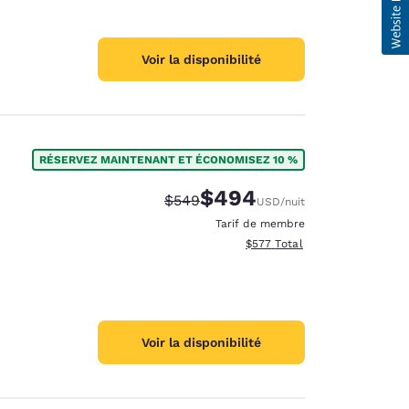
Voir la disponibilité
RÉSERVEZ MAINTENANT ET ÉCONOMISEZ 10 %
$494
Tarif barré :
Tarif réduit :
$549
USD
/nuit
Tarif de membre
Afficher les détails totaux est
$577
Total
Voir la disponibilité