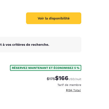
Voir la disponibilité
 à vos critères de recherche.
RÉSERVEZ MAINTENANT ET ÉCONOMISEZ 5 %
$166
Tarif barré :
Tarif réduit :
$175
USD
/nuit
Tarif de membre
Afficher les détails totaux es
$194
Total