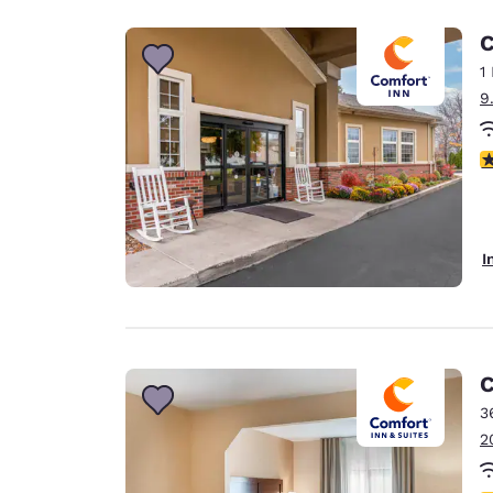
C
1
9
3
I
C
3
2