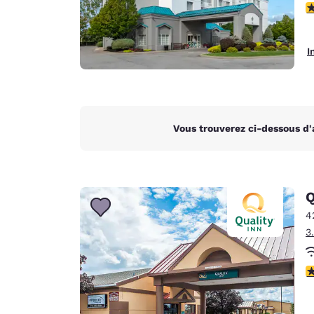
4
I
Vous trouverez ci-dessous d'
Q
4
3
3