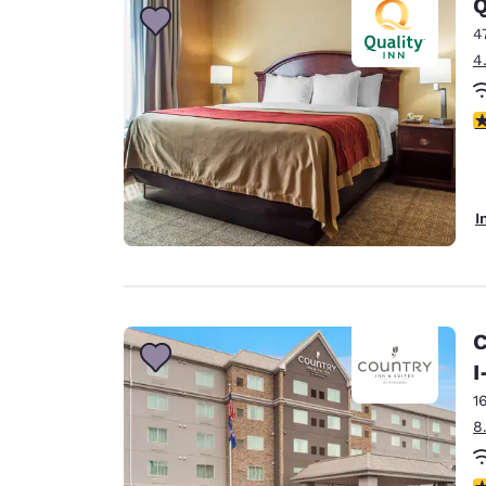
Q
4
4
4
I
C
I
1
8
3