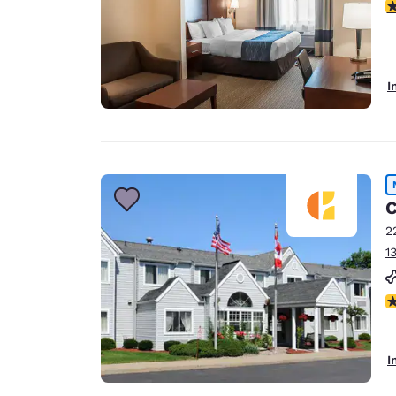
3
I
C
2
1
P
I