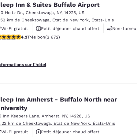
México
Mexico
leep Inn & Suites Buffalo Airport
Español
English
00 Holtz Dr.
,
Cheektowaga
,
NY
,
14225
,
US
.52 km de Cheektowaga, État de New York, États-Unis
Wi-Fi gratuit
Petit déjeuner chaud offert
Non-fumeu
nd
Germany
España
English
Español
.19 étoiles. Très bon. 2672 commentaires
4.2
Très bon
(2 672)
France
France
Français
English
nformations sur l’hôtel
Italia
Italy
Italiano
English
ngdom
leep Inn Amherst - Buffalo North near
niversity
5 Inn Keepers Lane
,
Amherst
,
NY
,
14228
,
US
India
New Zealan
2.22 km de Cheektowaga, État de New York, États-Unis
English
English
Wi-Fi gratuit
Petit déjeuner chaud offert