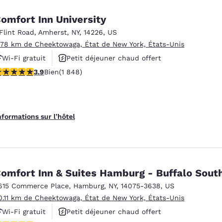
omfort Inn University
 Flint Road
,
Amherst
,
NY
,
14226
,
US
.78 km de Cheektowaga, État de New York, États-Unis
Wi-Fi gratuit
Petit déjeuner chaud offert
.88 étoiles. Bien. 1848 commentaires
3.9
Bien
(1 848)
Animaux acceptés
nformations sur l’hôtel
omfort Inn & Suites Hamburg - Buffalo Sout
615 Commerce Place
,
Hamburg
,
NY
,
14075-3638
,
US
0.11 km de Cheektowaga, État de New York, États-Unis
Wi-Fi gratuit
Petit déjeuner chaud offert