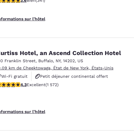
3.6
Bien
(341)
Animaux acceptés
nformations sur l’hôtel
urtiss Hotel, an Ascend Collection Hotel
10 Franklin Street
,
Buffalo
,
NY
,
14202
,
US
0.09 km de Cheektowaga, État de New York, États-Unis
Wi-Fi gratuit
Petit déjeuner continental offert
.32 étoiles. Excellent. 1572 commentaires
4.3
Excellent
(1 572)
Non-fumeurs
nformations sur l’hôtel