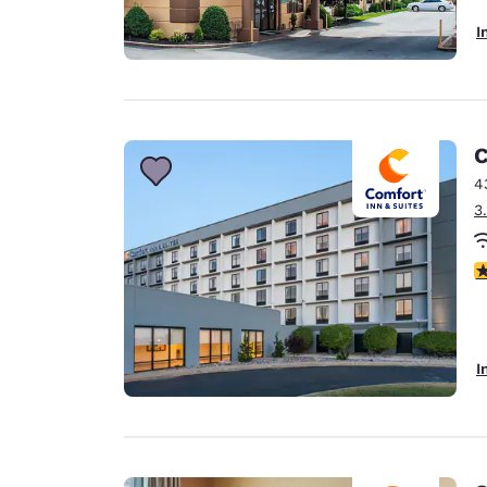
I
C
4
3
3
I