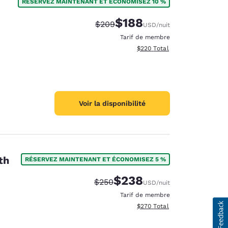
RÉSERVEZ MAINTENANT ET ÉCONOMISEZ 10 %
$188
Tarif barré :
Tarif réduit :
$209
USD
/nuit
Tarif de membre
Afficher les détails totaux est
$220
Total
Voir la disponibilité
th
RÉSERVEZ MAINTENANT ET ÉCONOMISEZ 5 %
$238
Tarif barré :
Tarif réduit :
$250
USD
/nuit
Tarif de membre
Afficher les détails totaux est
$270
Total