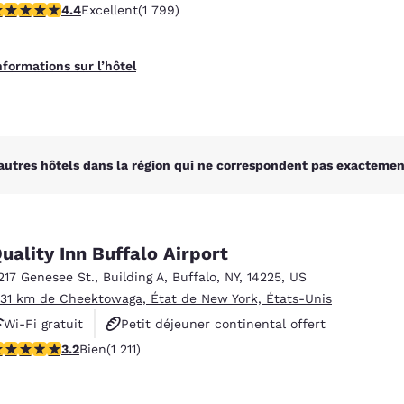
.38 étoiles. Excellent. 1799 commentaires
4.4
Excellent
(1 799)
Animaux acceptés
nformations sur l’hôtel
autres hôtels dans la région qui ne correspondent pas exactement
uality Inn Buffalo Airport
217 Genesee St.
,
Building A
,
Buffalo
,
NY
,
14225
,
US
.31 km de Cheektowaga, État de New York, États-Unis
Wi-Fi gratuit
Petit déjeuner continental offert
.2 étoiles. Bien. 1211 commentaires
3.2
Bien
(1 211)
Petit déjeuner chaud offert