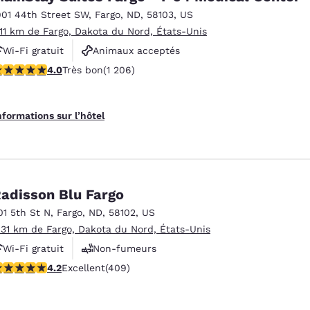
901 44th Street SW
,
Fargo
,
ND
,
58103
,
US
.11 km de Fargo, Dakota du Nord, États-Unis
Wi-Fi gratuit
Animaux acceptés
 étoiles. Très bon. 1206 commentaires
4.0
Très bon
(1 206)
Centre de conditionnement physique
nformations sur l’hôtel
adisson Blu Fargo
01 5th St N
,
Fargo
,
ND
,
58102
,
US
.31 km de Fargo, Dakota du Nord, États-Unis
Wi-Fi gratuit
Non-fumeurs
.2 étoiles. Excellent. 409 commentaires
4.2
Excellent
(409)
Centre de conditionnement physique