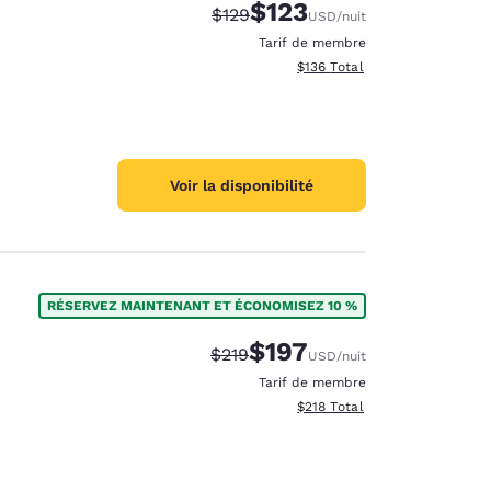
$123
Tarif barré :
Tarif réduit :
$129
USD
/nuit
Tarif de membre
Afficher les détails totaux es
$136
Total
Voir la disponibilité
RÉSERVEZ MAINTENANT ET ÉCONOMISEZ 10 %
$197
Tarif barré :
Tarif réduit :
$219
USD
/nuit
Tarif de membre
Afficher les détails totaux es
$218
Total