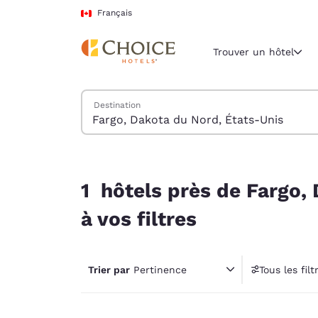
Chargement terminé
Passer à Contenu Principal
Français
Trouver un hôtel
Trouver des hôtels
Destination
Région et empl
Canada
Français
1 hôtels près de Fargo, Dakota du Nord, États-U
Sélectionne
1 hôtels près de Fargo,
Amériques
à vos filtres
United Sta
English
Trier par
Pertinence
Tous les filt
América L
1 fil
Português