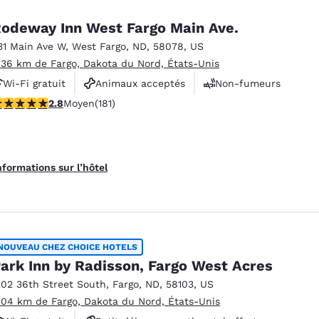
odeway Inn West Fargo Main Ave.
31 Main Ave W
,
West Fargo
,
ND
,
58078
,
US
.36 km de Fargo, Dakota du Nord, États-Unis
Wi-Fi gratuit
Animaux acceptés
Non-fumeurs
.82 étoiles. Moyen. 181 commentaires
2.8
Moyen
(181)
nformations sur l’hôtel
NOUVEAU CHEZ CHOICE HOTELS
ark Inn by Radisson, Fargo West Acres
202 36th Street South
,
Fargo
,
ND
,
58103
,
US
.04 km de Fargo, Dakota du Nord, États-Unis