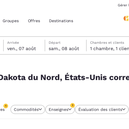
Gérer 
Groupes
Offres
Destinations
vendredi 7 août
samedi 8 août
Date de départ sélectionnée au samedi 8 août
Date d’arrivée sélectionnée au vendredi 7 août
Arrivée
Départ
Chambres et clients
ven., 07 août
sam., 08 août
1 chambre, 1 cli
acement actuels
nis correspondant à vos filtres
z votre langue préférée
 Dakota du Nord, États-Unis cor
tes
Estados Unidos
América Lat
Español
Español
1
1
res
Commodités
Enseignes
Évaluation des clients
atina
Latin America
Canada
tre actuellement sélectionné
English
English
1 filtre actuellement sélectionné