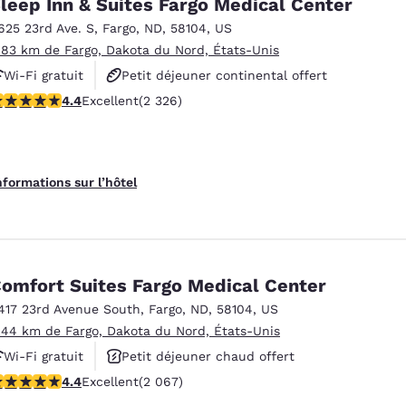
leep Inn & Suites Fargo Medical Center
625 23rd Ave. S
,
Fargo
,
ND
,
58104
,
US
.83 km de Fargo, Dakota du Nord, États-Unis
Wi-Fi gratuit
Petit déjeuner continental offert
.41 étoiles. Excellent. 2326 commentaires
4.4
Excellent
(2 326)
Petit déjeuner chaud offert
nformations sur l’hôtel
omfort Suites Fargo Medical Center
417 23rd Avenue South
,
Fargo
,
ND
,
58104
,
US
.44 km de Fargo, Dakota du Nord, États-Unis
Wi-Fi gratuit
Petit déjeuner chaud offert
.43 étoiles. Excellent. 2067 commentaires
4.4
Excellent
(2 067)
Animaux acceptés