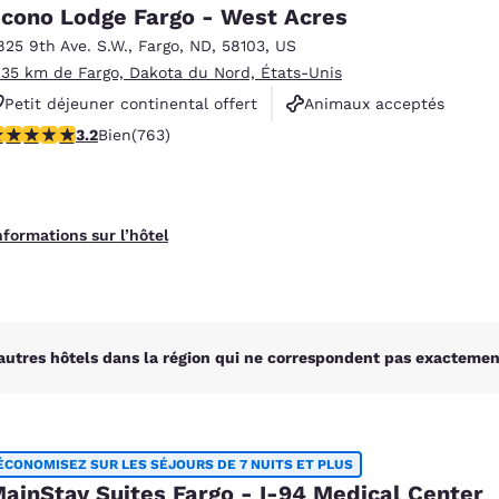
México
Mexico
cono Lodge Fargo - West Acres
Español
English
825 9th Ave. S.W.
,
Fargo
,
ND
,
58103
,
US
.35 km de Fargo, Dakota du Nord, États-Unis
Petit déjeuner continental offert
Animaux acceptés
nd
Germany
España
English
Español
.19 étoiles. Bien. 763 commentaires
3.2
Bien
(763)
Non-fumeurs
France
France
Français
English
nformations sur l’hôtel
Italia
Italy
Italiano
English
ngdom
autres hôtels dans la région qui ne correspondent pas exactement
India
New Zealan
English
English
ÉCONOMISEZ SUR LES SÉJOURS DE 7 NUITS ET PLUS
ainStay Suites Fargo - I-94 Medical Center