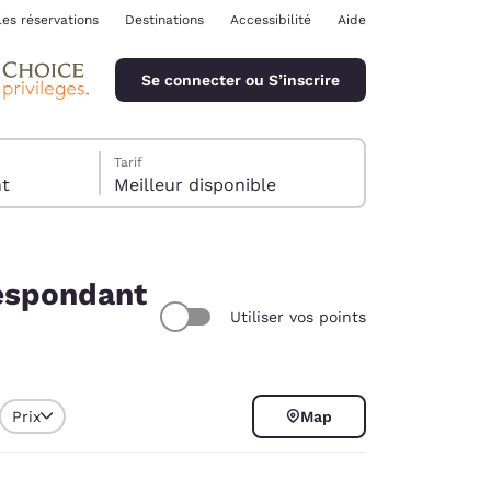
les réservations
Destinations
Accessibilité
Aide
Se connecter ou S’inscrire
Tarif
ent
Meilleur disponible
respondant
Utiliser vos points
ina
Prix
Map