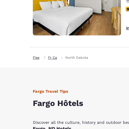
2
I
Fixe
Fr Ca
North Dakota
Fargo Travel Tips
Fargo Hôtels
Discover all the culture, history and outdoor be
Fargo, ND Hotels