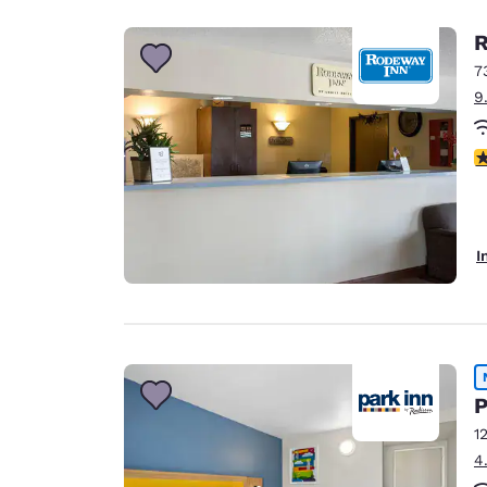
R
7
9
2
I
P
1
4