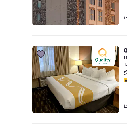
I
Q
1
4
2
I