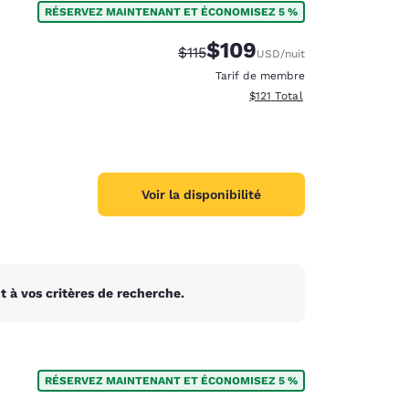
RÉSERVEZ MAINTENANT ET ÉCONOMISEZ 5 %
$109
Tarif barré :
Tarif réduit :
$115
USD
/nuit
Tarif de membre
Afficher les détails totaux es
$121
Total
Voir la disponibilité
 à vos critères de recherche.
d
RÉSERVEZ MAINTENANT ET ÉCONOMISEZ 5 %