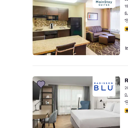
1
6
4
I
R
2
0
4