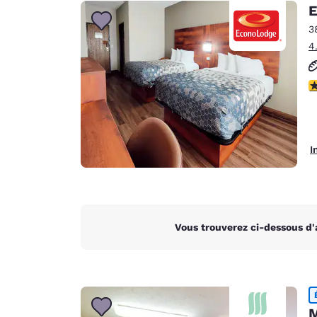
Canada
E
Français
3
Europe
4
Deutschla
Deutsch
3
Spain
English
I
Ireland
English
United Ki
English
Vous trouverez ci-dessous d'
Asie-Pacifique
Australia
English
M