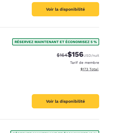
Voir la disponibilité
RÉSERVEZ MAINTENANT ET ÉCONOMISEZ 5 %
$156
Tarif barré :
Tarif réduit :
$164
USD
/nuit
Tarif de membre
Afficher les détails totaux es
$173
Total
Voir la disponibilité