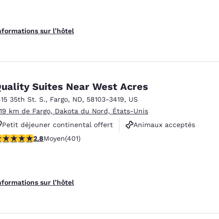
nformations sur l’hôtel
uality Suites Near West Acres
415 35th St. S.
,
Fargo
,
ND
,
58103-3419
,
US
.19 km de Fargo, Dakota du Nord, États-Unis
Petit déjeuner continental offert
Animaux acceptés
.81 étoiles. Moyen. 401 commentaires
2.8
Moyen
(401)
Non-fumeurs
nformations sur l’hôtel