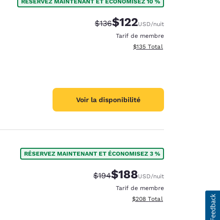
RÉSERVEZ MAINTENANT ET ÉCONOMISEZ 10 %
$122
Tarif barré :
Tarif réduit :
$136
USD
/nuit
Tarif de membre
Afficher les détails totaux es
$135
Total
Voir la disponibilité
RÉSERVEZ MAINTENANT ET ÉCONOMISEZ 3 %
$188
Tarif barré :
Tarif réduit :
$194
USD
/nuit
Tarif de membre
Afficher les détails totaux est
$208
Total