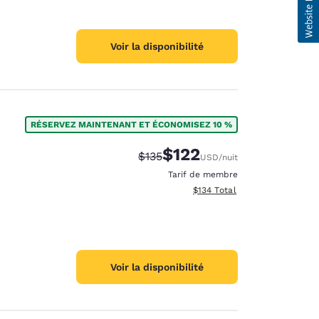
Voir la disponibilité
RÉSERVEZ MAINTENANT ET ÉCONOMISEZ 10 %
$122
Tarif barré :
Tarif réduit :
$135
USD
/nuit
Tarif de membre
Afficher les détails totaux es
$134
Total
Voir la disponibilité