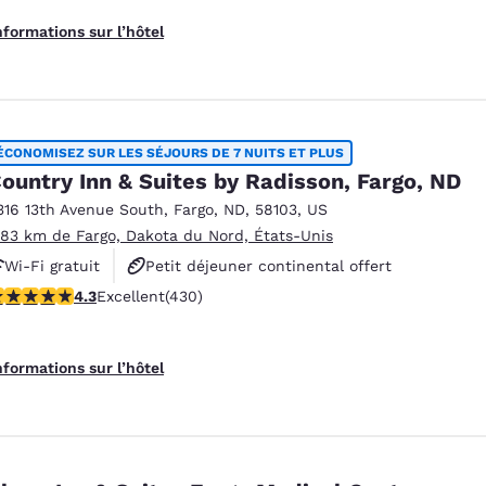
nformations sur l’hôtel
ÉCONOMISEZ SUR LES SÉJOURS DE 7 NUITS ET PLUS
ountry Inn & Suites by Radisson, Fargo, ND
316 13th Avenue South
,
Fargo
,
ND
,
58103
,
US
.83 km de Fargo, Dakota du Nord, États-Unis
Wi-Fi gratuit
Petit déjeuner continental offert
.26 étoiles. Excellent. 430 commentaires
4.3
Excellent
(430)
Petit déjeuner chaud offert
nformations sur l’hôtel