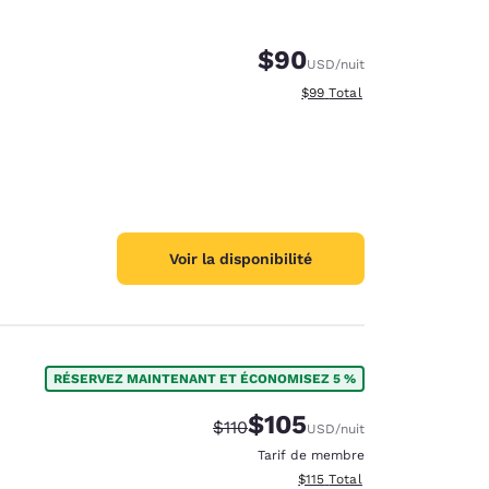
$90
USD
/nuit
Afficher les détails totaux e
$99
Total
Voir la disponibilité
RÉSERVEZ MAINTENANT ET ÉCONOMISEZ 5 %
$105
Tarif barré :
Tarif réduit :
$110
USD
/nuit
Tarif de membre
Afficher les détails totaux es
$115
Total