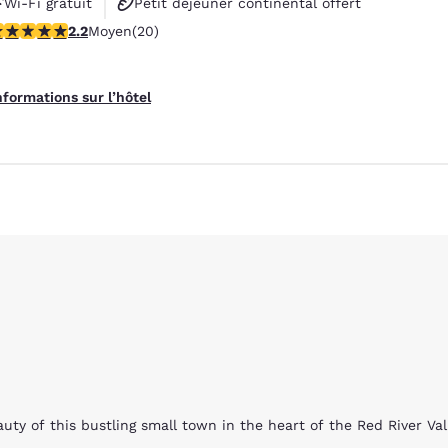
Wi-Fi gratuit
Petit déjeuner continental offert
.2 étoiles. Moyen. 20 commentaires
2.2
Moyen
(20)
Animaux acceptés
nformations sur l’hôtel
auty of this bustling small town in the heart of the Red River Va