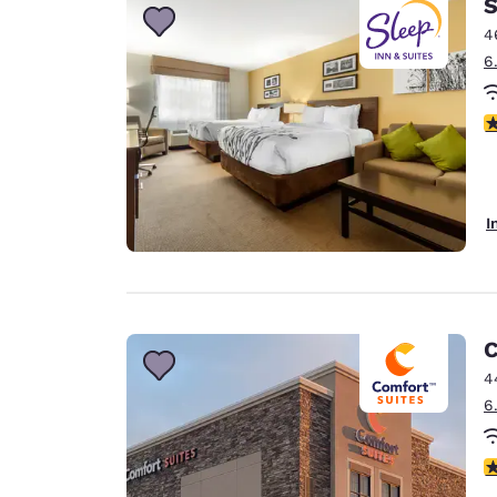
S
4
6
4
I
C
4
6
4