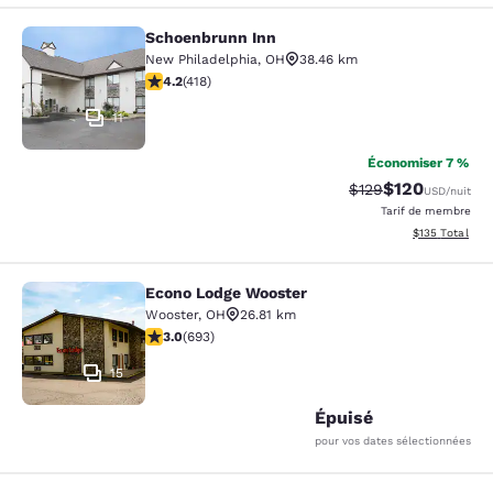
Schoenbrunn Inn
Schoenbrunn Inn
New Philadelphia
,
OH
38.46 km
4.21 étoiles. Excellent. 418 commentaires
4.2
(
418
)
11
Économiser 7 %
$120
Tarif barré :
Tarif réduit :
$129
USD
/nuit
Tarif de membre
Afficher les dé
$135
Total
Econo Lodge Wooster
Econo Lodge Wooster
Wooster
,
OH
26.81 km
2.95 étoiles. Moyen. 693 commentaires
3.0
(
693
)
15
Épuisé
pour vos dates sélectionnées