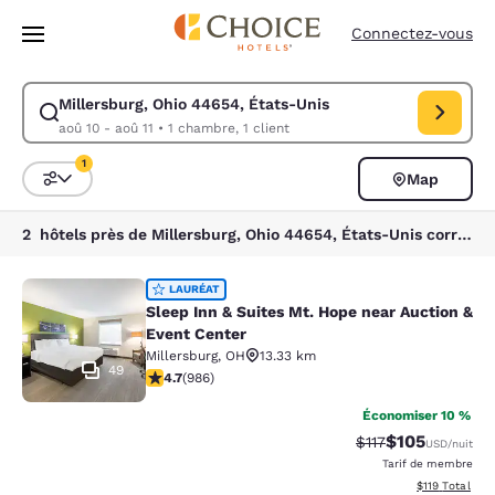
Chargement terminé
Passer à Contenu Principal
Connectez-vous
Millersburg, Ohio 44654, États-Unis
Modifiez la recherche pour Millersburg, Ohio 44654, États-Unis. Date d’
aoû 10 - aoû 11
•
1 chambre, 1 client
1
Map
Trier et filtrer
1 filtre actuellement sélectionné
2 hôtels près de Millersburg, Ohio 44654, États-Unis correspondant à vos filtres
Sleep Inn & Suites Mt. Hope near Au
LAURÉAT
Sleep Inn & Suites Mt. Hope near Auction &
Event Center
Millersburg
,
OH
13.33 km
49
4.65 étoiles. Exceptionnel. 986 commentaires
4.7
(
986
)
Économiser 10 %
$105
Tarif barré :
Tarif réduit :
$117
USD
/nuit
Tarif de membre
Afficher les d
$119
Total