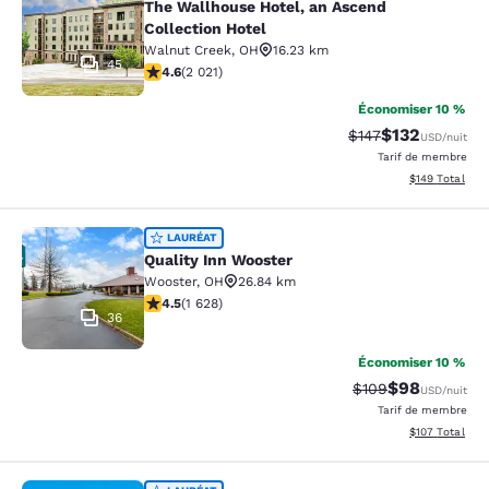
The Wallhouse Hotel, an Ascend
Collection Hotel
Walnut Creek
,
OH
16.23 km
45
4.63 étoiles. Exceptionnel. 2021 commentaires
4.6
(
2 021
)
Économiser 10 %
$132
Tarif barré :
Tarif réduit :
$147
USD
/nuit
Tarif de membre
Afficher les dé
$149
Total
Quality Inn Wooster
LAURÉAT
Quality Inn Wooster
Wooster
,
OH
26.84 km
4.5 étoiles. Excellent. 1628 commentaires
4.5
(
1 628
)
36
Économiser 10 %
$98
Tarif barré :
Tarif réduit :
$109
USD
/nuit
Tarif de membre
Afficher les dé
$107
Total