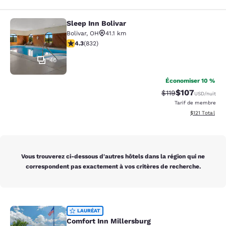
Sleep Inn Bolivar
Sleep Inn Bolivar
Bolivar
,
OH
41.1 km
4.29 étoiles. Excellent. 832 commentaires
4.3
(
832
)
46
Économiser 10 %
$107
Tarif barré :
Tarif réduit :
$119
USD
/nuit
Tarif de membre
Afficher les d
$121
Total
Vous trouverez ci-dessous d'autres hôtels dans la région qui ne
correspondent pas exactement à vos critères de recherche.
Comfort Inn Millersburg
LAURÉAT
Comfort Inn Millersburg