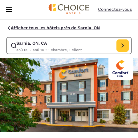
Chargement terminé
Passer à Contenu Principal
Connectez-vous
Afficher tous les hôtels près de Sarnia, ON
Sarnia, ON, CA
Modifiez la recherche pour Sarnia, ON, CA. Date d’arrivée aoû 09, Date
aoû 09 - aoû 10
•
1 chambre, 1 client