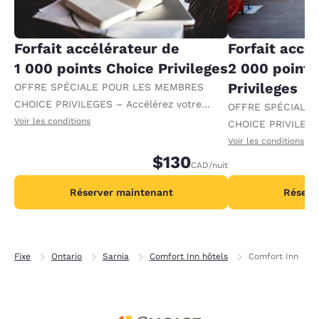
Forfait accélérateur de
Forfait accé
1 000 points Choice Privileges
2 000 points
Privileges
OFFRE SPÉCIALE POUR LES MEMBRES
CHOICE PRIVILEGES – Accélérez votre
OFFRE SPÉCIALE
progression vers des récompenses en
Voir les conditions
CHOICE PRIVILEGE
recevant 1 000 points supplémentaires par
progression vers 
Voir les conditions
nuit.
$130
recevant 2 000 po
CAD
/nuit
par nuit.
Réserver maintenant
Réserv
Fixe
Ontario
Sarnia
Comfort Inn hôtels
Comfort Inn