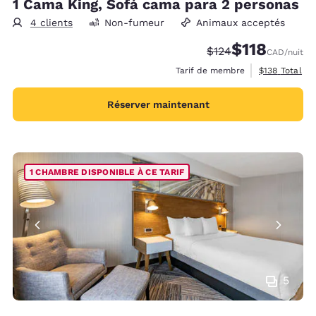
1 Cama King, Sofá cama para 2 personas
4 clients
Non-fumeur
Animaux acceptés
$118
Tarif barré :
Tarif réduit :
$124
CAD
/nuit
Afficher les d
Tarif de membre
$138
Total
Réserver maintenant
1 CHAMBRE DISPONIBLE À CE TARIF
5