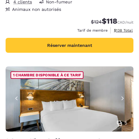
4 clients
Non-fumeur
Animaux non autorisés
$118
Tarif barré :
Tarif réduit :
$124
CAD
/nuit
Afficher les d
Tarif de membre
$138
Total
Réserver maintenant
1 CHAMBRE DISPONIBLE À CE TARIF
5