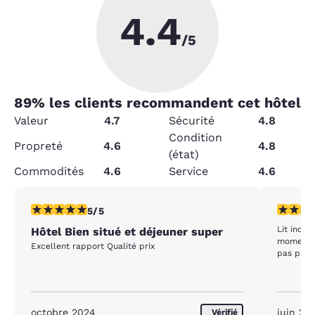
4.4
/5
89
% les clients recommandent cet hôtel
Valeur
4.7
Sécurité
4.8
Condition
Propreté
4.6
4.8
(état)
Commodités
4.6
Service
4.6
5 étoiles. Exceptionnel. 1 commentaire
1 étoile.
5/5
Lit inconfortable Clac
Hôtel Bien situé et déjeuner super
moment Avons quitter tard dans la soirée pour ne
Excellent rapport Qualité prix
pas pass
octobre 2024
juin 20
Vérifié