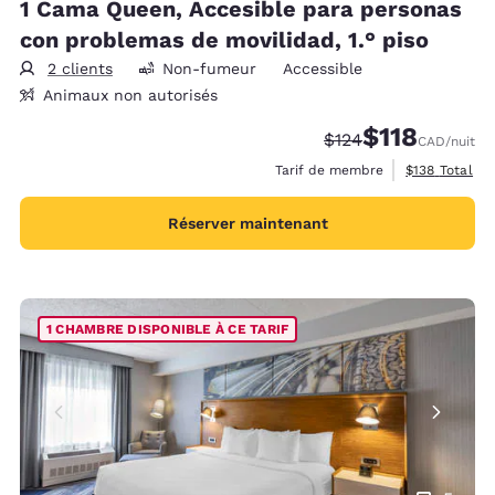
1 Cama Queen, Accesible para personas
con problemas de movilidad, 1.° piso
2 clients
Non-fumeur
Accessible
Animaux non autorisés
$118
Tarif barré :
Tarif réduit :
$124
CAD
/nuit
Afficher les d
Tarif de membre
$138
Total
Réserver maintenant
1 CHAMBRE DISPONIBLE À CE TARIF