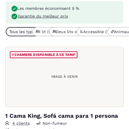
Les membres économisent 5 %
Garantie du meilleur prix
Tous les types de chambres (7)
1 lit (5)
Deux lits ou plus (2)
Accessible (1)
Animaux
1 CHAMBRE DISPONIBLE À CE TARIF
IMAGE À VENIR
1 Cama King, Sofá cama para 1 persona
4 clients
Non-fumeur