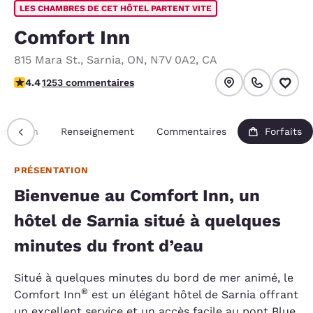
LES CHAMBRES DE CET HÔTEL PARTENT VITE
Comfort Inn
815 Mara St.
,
Sarnia
,
ON
,
N7V 0A2
,
CA
4.36 étoiles. Excellent.
4.4
1253 commentaires
entation
Renseignement
Commentaires
Forfaits
PRÉSENTATION
Bienvenue au Comfort Inn, un
hôtel de Sarnia situé à quelques
minutes du front d’eau
Situé à quelques minutes du bord de mer animé, le
®
Comfort Inn
est un élégant hôtel de Sarnia offrant
un excellent service et un accès facile au pont Blue