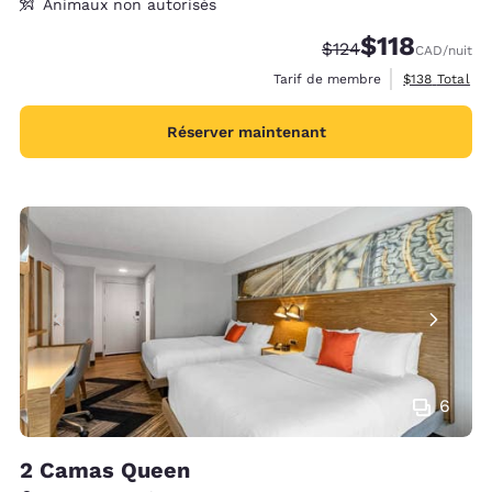
Animaux non autorisés
$118
Tarif barré :
Tarif réduit :
$124
CAD
/nuit
Afficher les d
Tarif de membre
$138
Total
Réserver maintenant
6
2 Camas Queen