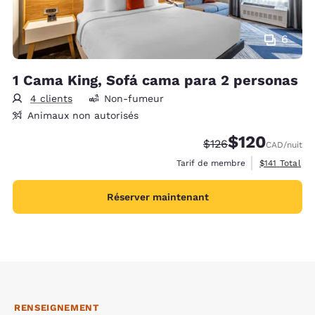
6
1 Cama King, Sofá cama para 2 personas
4 clients
Non-fumeur
Animaux non autorisés
$120
Tarif barré :
Tarif réduit :
$126
CAD
/nuit
Afficher les 
Tarif de membre
$141
Total
Réserver maintenant
RENSEIGNEMENT