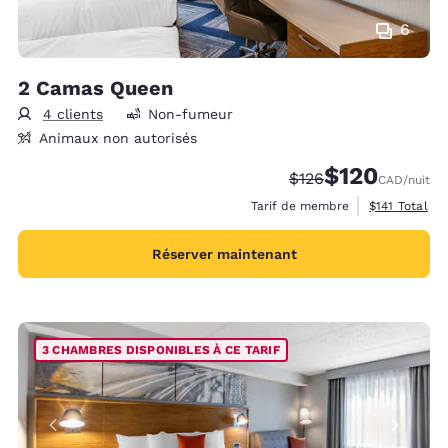
6
2 Camas Queen
4 clients
Non-fumeur
Animaux non autorisés
$120
Tarif barré :
Tarif réduit :
$126
CAD
/nuit
Afficher les 
Tarif de membre
$141
Total
Réserver maintenant
3 CHAMBRES DISPONIBLES À CE TARIF