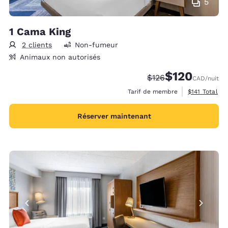
5
1 Cama King
2 clients
Non-fumeur
Animaux non autorisés
$120
Tarif barré :
Tarif réduit :
$126
CAD
/nuit
Afficher les 
Tarif de membre
$141
Total
Réserver maintenant