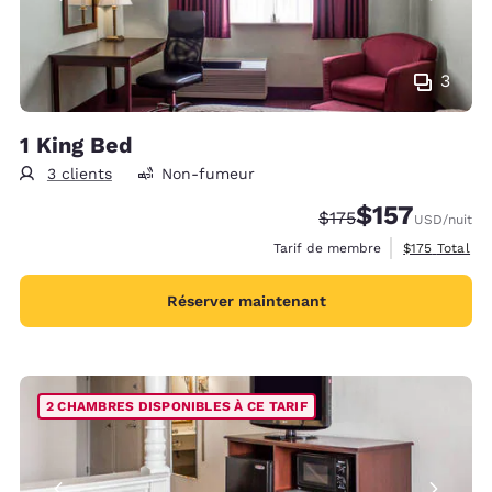
3
1 King Bed
3 clients
Non-fumeur
$157
Tarif barré :
Tarif réduit :
$175
USD
/nuit
Afficher les d
Tarif de membre
$175
Total
Réserver maintenant
2 CHAMBRES DISPONIBLES À CE TARIF