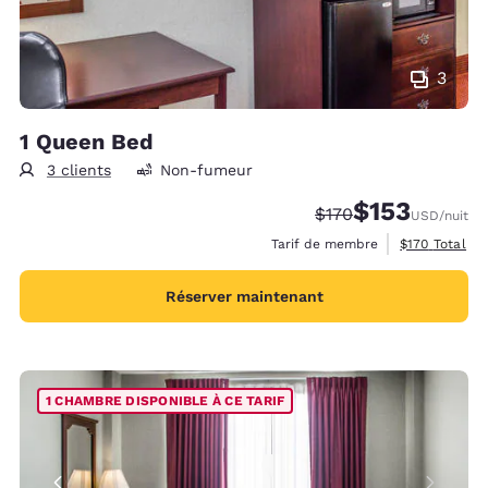
3
1 Queen Bed
3 clients
Non-fumeur
$153
Tarif barré :
Tarif réduit :
$170
USD
/nuit
Afficher les d
Tarif de membre
$170
Total
Réserver maintenant
1 CHAMBRE DISPONIBLE À CE TARIF