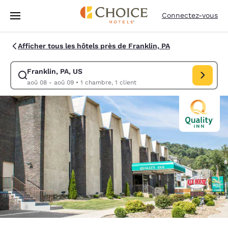
Chargement terminé
Passer à Contenu Principal
Connectez-vous
Afficher tous les hôtels près de Franklin, PA
Franklin, PA, US
Modifiez la recherche pour Franklin, PA, US. Date d’arrivée aoû 08, Da
aoû 08 - aoû 09
•
1 chambre, 1 client