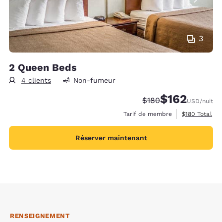
3
2 Queen Beds
4 clients
Non-fumeur
$162
Tarif barré :
Tarif réduit :
$180
USD
/nuit
Afficher les d
Tarif de membre
$180
Total
Réserver maintenant
RENSEIGNEMENT