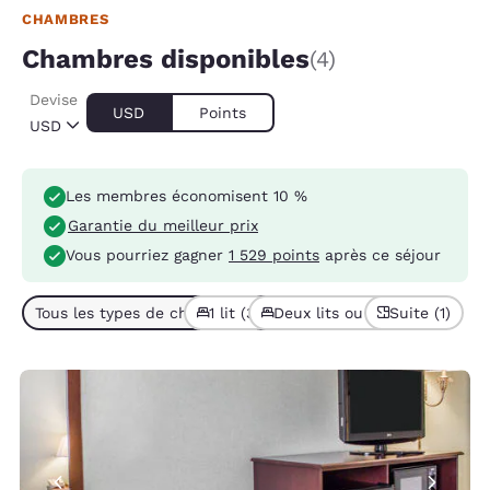
CHAMBRES
Chambres disponibles
(4)
Devise
USD
Points
USD
Les membres économisent 10 %
Garantie du meilleur prix
Vous pourriez gagner
1 529 points
après ce séjour
Tous les types de chambres (4)
1 lit (3)
Deux lits ou plus (1)
Suite (1)