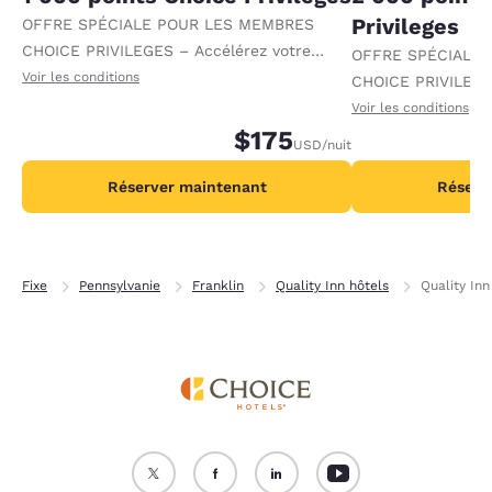
Privileges
OFFRE SPÉCIALE POUR LES MEMBRES
CHOICE PRIVILEGES – Accélérez votre
OFFRE SPÉCIALE
progression vers des récompenses en
Voir les conditions
CHOICE PRIVILEGE
recevant 1 000 points supplémentaires par
progression vers 
Voir les conditions
nuit.
$175
recevant 2 000 po
USD
/nuit
par nuit.
Réserver maintenant
Réserv
Fixe
Pennsylvanie
Franklin
Quality Inn hôtels
Quality In