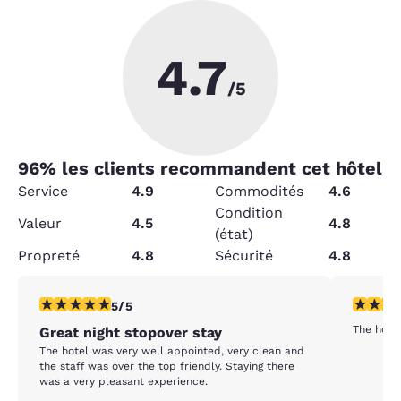
4.7
/5
96
% les clients recommandent cet hôtel
Service
4.9
Commodités
4.6
Condition
Valeur
4.5
4.8
(état)
Propreté
4.8
Sécurité
4.8
5 étoiles. Exceptionnel. 1 commentaire
5 étoiles
5/5
The hotel
Great night stopover stay
The hotel was very well appointed, very clean and
the staff was over the top friendly. Staying there
was a very pleasant experience.