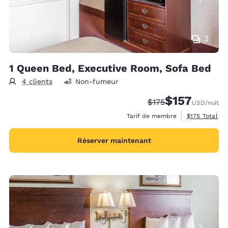
3
1 Queen Bed, Executive Room, Sofa Bed
4 clients
Non-fumeur
$157
Tarif barré :
Tarif réduit :
$175
USD
/nuit
Afficher les d
Tarif de membre
$175
Total
Réserver maintenant