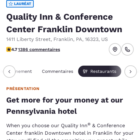
LAURÉAT
Quality Inn & Conference
Center Franklin Downtown
1411 Liberty Street
,
Franklin
,
PA
,
16323
,
US
4.69 étoiles. Exceptionnel.
4.7
1386 commentaires
Renseignement
Commentaires
Restaurants
Forfai
PRÉSENTATION
Get more for your money at our
Pennsylvania hotel
®
When you choose our Quality Inn
& Conference
Center franklin Downtown hotel in Franklin for your