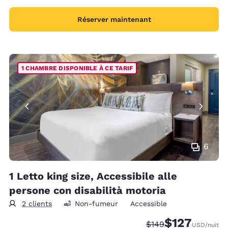
Réserver maintenant
1 CHAMBRE DISPONIBLE À CE TARIF
6
1 Letto king size, Accessibile alle
persone con disabilità motoria
2 clients
Non-fumeur
Accessible
$127
Tarif barré :
Tarif réduit :
$149
USD
/nuit