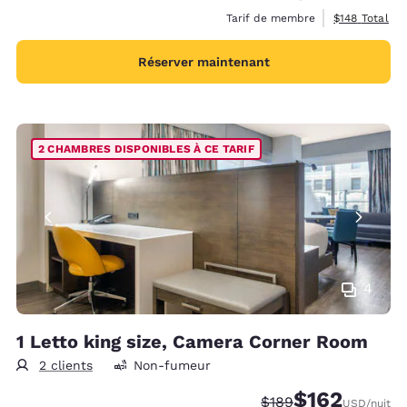
Afficher les d
Tarif de membre
$148
Total
Réserver maintenant
2 CHAMBRES DISPONIBLES À CE TARIF
4
1 Letto king size, Camera Corner Room
2 clients
Non-fumeur
$162
Tarif barré :
Tarif réduit :
$189
USD
/nuit