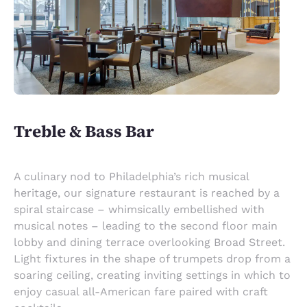
Treble & Bass Bar
A culinary nod to Philadelphia’s rich musical
heritage, our signature restaurant is reached by a
spiral staircase – whimsically embellished with
musical notes – leading to the second floor main
lobby and dining terrace overlooking Broad Street.
Light fixtures in the shape of trumpets drop from a
soaring ceiling, creating inviting settings in which to
enjoy casual all-American fare paired with craft