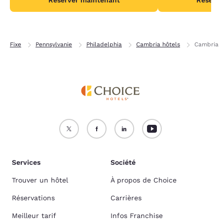
Réserver maintenant
Réserv
Fixe
Pennsylvanie
Philadelphia
Cambria hôtels
Cambria 
Services
Société
Trouver un hôtel
À propos de Choice
Réservations
Carrières
Meilleur tarif
Infos Franchise