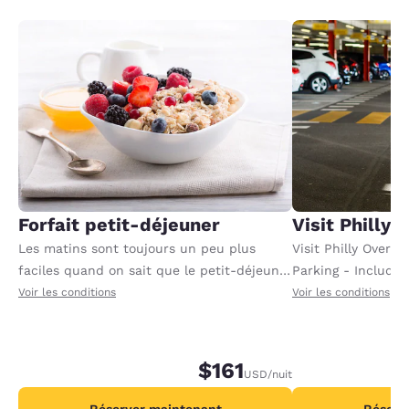
Forfait petit-déjeuner
Visit Philly
Les matins sont toujours un peu plus
Visit Philly Overn
faciles quand on sait que le petit-déjeuner
Parking - Includes
nous attend. Ce forfait inclut le petit-
each night booked 
Voir les conditions
Voir les conditions
déjeuner pour tous les adultes enregistrés
dans la chambre. Des frais
supplémentaires peuvent s’appliquer pour
$161
USD
/nuit
tout adulte ou enfant supplémentaire.