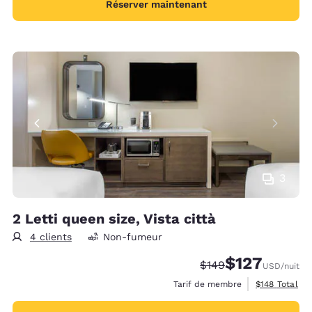
Réserver maintenant
3
2 Letti queen size, Vista città
4 clients
Non-fumeur
$127
Tarif barré :
Tarif réduit :
$149
USD
/nuit
Afficher les d
Tarif de membre
$148
Total