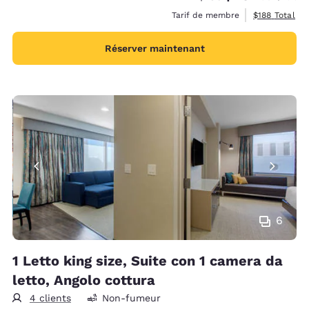
Afficher les d
Tarif de membre
$188
Total
Réserver maintenant
6
1 Letto king size, Suite con 1 camera da
letto, Angolo cottura
4 clients
Non-fumeur