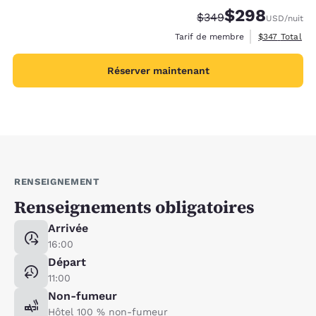
$298
Tarif barré :
Tarif réduit :
$349
USD
/nuit
Afficher les d
Tarif de membre
$347
Total
Réserver maintenant
RENSEIGNEMENT
Renseignements obligatoires
Arrivée
16:00
Départ
11:00
Non-fumeur
Hôtel 100 % non-fumeur