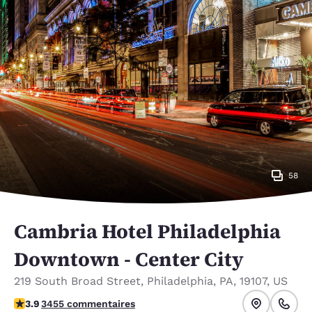
58
Cambria Hotel Philadelphia
Downtown - Center City
219 South Broad Street
,
Philadelphia
,
PA
,
19107
,
US
3.89 étoiles. Bien.
3.9
3455 commentaires