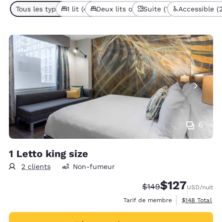
Tous les types de chambres (7)
1 lit (4)
Deux lits ou plus (3)
Suite (1)
Accessible (
6
1 Letto king size
2 clients
Non-fumeur
$127
Tarif barré :
Tarif réduit :
$149
USD
/nuit
Afficher les d
Tarif de membre
$148
Total