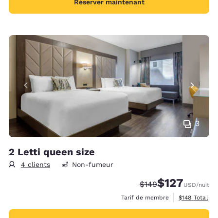
Réserver maintenant
3
2 Letti queen size
4 clients
Non-fumeur
$127
Tarif barré :
Tarif réduit :
$149
USD
/nuit
Afficher les d
Tarif de membre
$148
Total