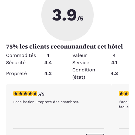
3.9
/5
75
% les clients recommandent cet hôtel
Commodités
4
Valeur
4
Sécurité
4.4
Service
4.1
Condition
Propreté
4.2
4.3
(état)
5 étoiles. Exceptionnel. 1 commentaire
5 étoiles
5/5
Localisation. Propreté des chambres.
L’accueil
facile pe