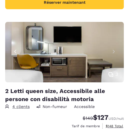
Réserver maintenant
3
2 Letti queen size, Accessibile alle
persone con disabilità motoria
4 clients
Non-fumeur
Accessible
$127
Tarif barré :
Tarif réduit :
$149
USD
/nuit
Afficher les d
Tarif de membre
$148
Total