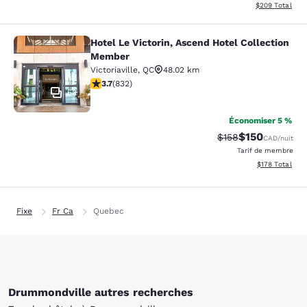
Afficher les dé
$209
Total
Hotel Le Victorin, Ascend Hotel Collection
Hotel Le Victorin, Ascend Hotel Co
Member
Victoriaville
,
QC
48.02 km
3.7 étoiles. Bien. 832 commentaires
3.7
(
832
)
53
Économiser 5 %
$150
Tarif barré :
Tarif réduit :
$158
CAD
/nuit
Tarif de membre
Afficher les dé
$178
Total
Fixe
Fr Ca
Quebec
Drummondville autres recherches