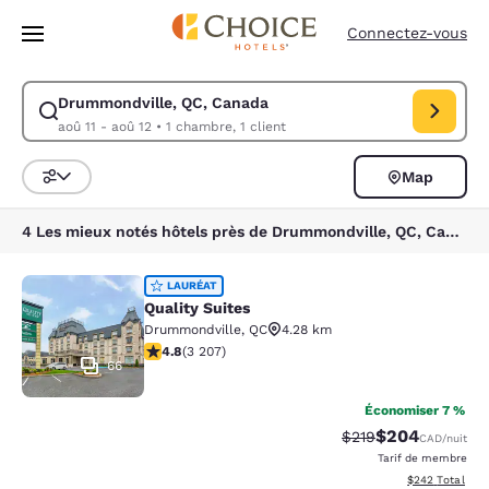
Chargement terminé
Passer à Contenu Principal
Connectez-vous
Drummondville, QC, Canada
Modifiez la recherche pour Drummondville, QC, Canada. Date d’arrivée 
aoû 11 - aoû 12
•
1 chambre, 1 client
Map
Trier et filtrer
4 Les mieux notés hôtels près de Drummondville, QC, Canada
Quality Suites
LAURÉAT
Quality Suites
Drummondville
,
QC
4.28 km
4.78 étoiles. Exceptionnel. 3207 commentaires
4.8
(
3 207
)
66
Économiser 7 %
$204
Tarif barré :
Tarif réduit :
$219
CAD
/nuit
Tarif de membre
Afficher les dé
$242
Total